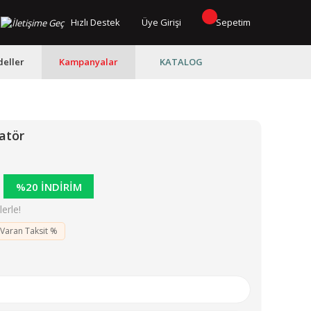
Hızlı Destek
Üye Girişi
Sepetim
eller
Kampanyalar
KATALOG
atör
%20 İNDİRİM
erle!
 Varan Taksit %