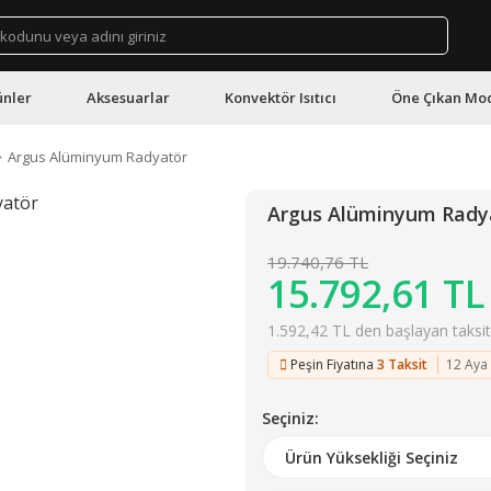
ünler
Aksesuarlar
Konvektör Isıtıcı
Öne Çıkan Mod
Argus Alüminyum Radyatör
Argus Alüminyum Rady
19.740,76 TL
15.792,61 TL
1.592,42 TL den başlayan taksitl
Peşin Fiyatına
3 Taksit
12 Aya
Seçiniz: