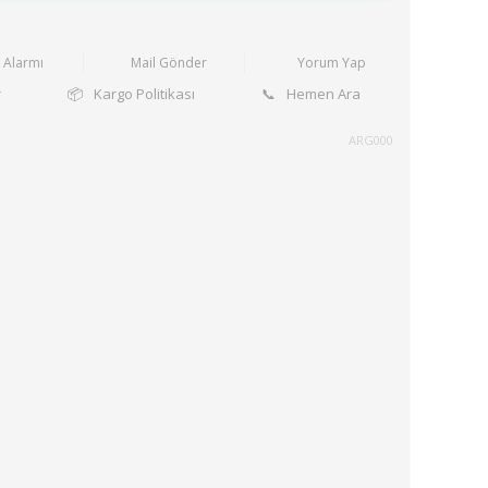
t Alarmı
Mail Gönder
Yorum Yap
r
📦
Kargo Politikası
📞
Hemen Ara
ARG000