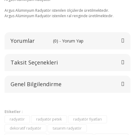
Argus Alüminyum Radyatör istenilen ölçülerde üretilmektedir.
Argus Alüminyum Radyatör istenilen ral renginde üretilmektedir.
Yorumlar
(0) - Yorum Yap
Taksit Seçenekleri
Bu ürüne ilk yorumu siz yapın!
Genel Bilgilendirme
Yorum Yaz
Etiketler :
radyatör
radyatör petek
radyatör fiyatları
dekoratif radyatör
tasarım radyatör