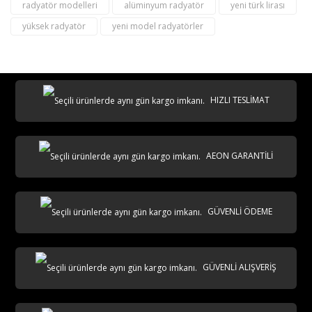
radyatör modelleri
alüminyum radyatör
yeni türk lirası
yüksek radyatör
yeni model radyatörler
destek@aeontasarimradyator.com
02163040450
HIZLI TESLİMAT
AEON GARANTİLİ
AKS
GÜVENLİ ÖDEME
GÜVENLİ ALIŞVERİŞ