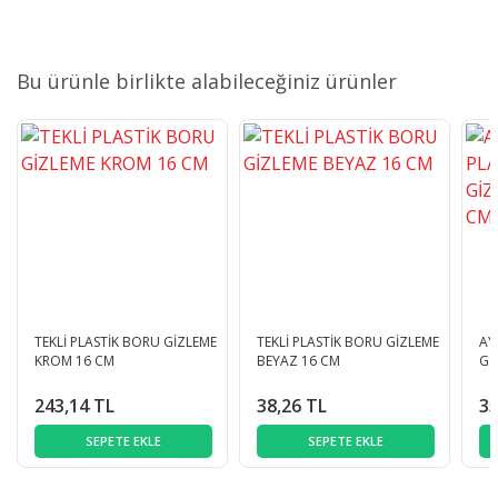
Bu ürünle birlikte alabileceğiniz ürünler
TEKLİ PLASTİK BORU GİZLEME
TEKLİ PLASTİK BORU GİZLEME
AY
KROM 16 CM
BEYAZ 16 CM
Gİ
243,14 TL
38,26 TL
35
SEPETE EKLE
SEPETE EKLE