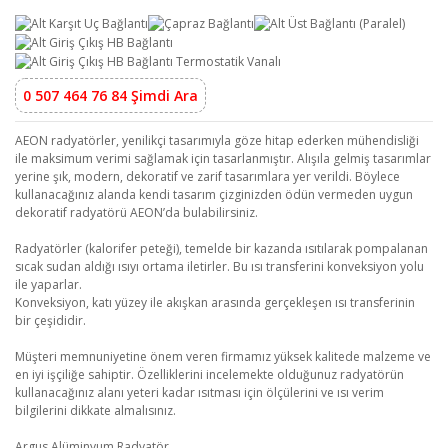
0 507 464 76 84 Şimdi Ara
AEON radyatörler, yenilikçi tasarımıyla göze hitap ederken mühendisliği
ile maksimum verimi sağlamak için tasarlanmıştır. Alışıla gelmiş tasarımlar
yerine şık, modern, dekoratif ve zarif tasarımlara yer verildi. Böylece
kullanacağınız alanda kendi tasarım çizginizden ödün vermeden uygun
dekoratif radyatörü AEON’da bulabilirsiniz.
Radyatörler (kalorifer peteği), temelde bir kazanda ısıtılarak pompalanan
sıcak sudan aldığı ısıyı ortama iletirler. Bu ısı transferini konveksiyon yolu
ile yaparlar.
Konveksiyon, katı yüzey ile akışkan arasında gerçekleşen ısı transferinin
bir çeşididir.
Müşteri memnuniyetine önem veren firmamız yüksek kalitede malzeme ve
en iyi işçiliğe sahiptir. Özelliklerini incelemekte olduğunuz radyatörün
kullanacağınız alanı yeteri kadar ısıtması için ölçülerini ve ısı verim
bilgilerini dikkate almalısınız.
Argus Alüminyum Radyatör