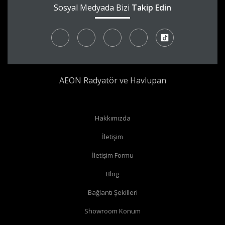
Sosyal Medyada Bizi
Takip Edin
AEON Radyatör ve Havlupan
Radyatör borularınız yerden çıkıyor ve radyatörünüzün yan
Hakkımızda
bağlantıları var ise
köşe vana
alabilirsiniz.
İletişim
Radyatör borularınız yerden çıkıyor ve radyatörünüzün alt
İletişim Formu
bağlantıları var ise
düz vana
alabilirsiniz.
Radyatör borularınız duvardan çıkıyor ve radyatörün yan
Blog
bağlantıları var ise
köşe vana
alabilirsiniz.
Bağlantı Şekilleri
Radyatör borularınız duvardan çıkıyor ve radyatörün alt
Showroom Konum
bağlantıları var ise
köşe vana
alabilirsiniz.