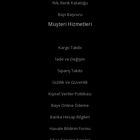
RAL Renk Kataloğu
Radyatör borularınız duvardan çıkıyor ve radyatörün arka
Bayi Başvuru
bağlantıları var ise
düz vana
alabilirsiniz.
Müşteri Hizmetleri
Düz radyatör vanalarında
Kargo Takibi
İade ve Değişim
Köşe radyatör vanaları
Sipariş Takibi
Gizlilik ve Güvenlik
Kişisel Veriler Politikası
Bayii Online Ödeme
Banka Hesap Bilgileri
Havale Bildirim Formu
Sıkça Sorulan Sorular