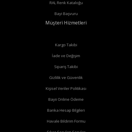
RAL Renk Kataloğu
Radyatör borularınız duvardan çıkıyor ve radyatörün arka
Bayi Başvuru
bağlantıları var ise
düz vana
alabilirsiniz.
Müşteri Hizmetleri
Düz radyatör vanalarında
Kargo Takibi
İade ve Değişim
Köşe radyatör vanaları
Sipariş Takibi
Gizlilik ve Güvenlik
Kişisel Veriler Politikası
Bayii Online Ödeme
Banka Hesap Bilgileri
Havale Bildirim Formu
Sıkça Sorulan Sorular