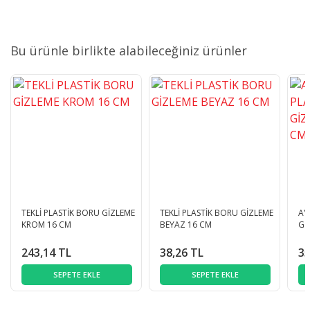
Bu ürünle birlikte alabileceğiniz ürünler
TEKLİ PLASTİK BORU GİZLEME
TEKLİ PLASTİK BORU GİZLEME
AY
KROM 16 CM
BEYAZ 16 CM
Gİ
243,14 TL
38,26 TL
35
SEPETE EKLE
SEPETE EKLE