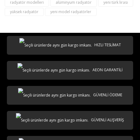
radyatör modelleri
alüminyum radyatör
yeni türk lirası
yüksek radyatör
yeni model radyatörler
destek@aeontasarimradyator.com
02163040450
HIZLI TESLİMAT
AEON GARANTİLİ
AKS
GÜVENLİ ÖDEME
GÜVENLİ ALIŞVERİŞ