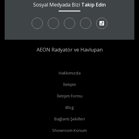
Sosyal Medyada Bizi
Takip Edin
AEON Radyatör ve Havlupan
Radyatör borularınız yerden çıkıyor ve radyatörünüzün yan
Hakkımızda
bağlantıları var ise
köşe vana
alabilirsiniz.
İletişim
Radyatör borularınız yerden çıkıyor ve radyatörünüzün alt
İletişim Formu
bağlantıları var ise
düz vana
alabilirsiniz.
Radyatör borularınız duvardan çıkıyor ve radyatörün yan
Blog
bağlantıları var ise
köşe vana
alabilirsiniz.
Bağlantı Şekilleri
Radyatör borularınız duvardan çıkıyor ve radyatörün alt
Showroom Konum
bağlantıları var ise
köşe vana
alabilirsiniz.