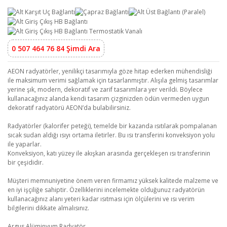
0 507 464 76 84 Şimdi Ara
AEON radyatörler, yenilikçi tasarımıyla göze hitap ederken mühendisliği
ile maksimum verimi sağlamak için tasarlanmıştır. Alışıla gelmiş tasarımlar
yerine şık, modern, dekoratif ve zarif tasarımlara yer verildi. Böylece
kullanacağınız alanda kendi tasarım çizginizden ödün vermeden uygun
dekoratif radyatörü AEON’da bulabilirsiniz.
Radyatörler (kalorifer peteği), temelde bir kazanda ısıtılarak pompalanan
sıcak sudan aldığı ısıyı ortama iletirler. Bu ısı transferini konveksiyon yolu
ile yaparlar.
Konveksiyon, katı yüzey ile akışkan arasında gerçekleşen ısı transferinin
bir çeşididir.
Müşteri memnuniyetine önem veren firmamız yüksek kalitede malzeme ve
en iyi işçiliğe sahiptir. Özelliklerini incelemekte olduğunuz radyatörün
kullanacağınız alanı yeteri kadar ısıtması için ölçülerini ve ısı verim
bilgilerini dikkate almalısınız.
Argus Alüminyum Radyatör