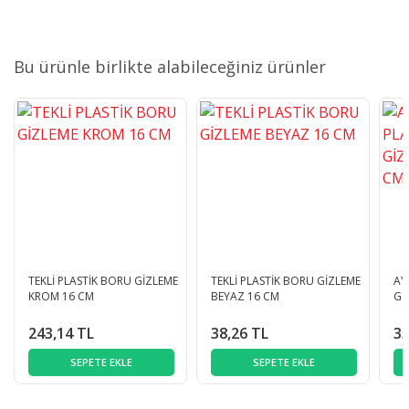
Bu ürünle birlikte alabileceğiniz ürünler
TEKLİ PLASTİK BORU GİZLEME
TEKLİ PLASTİK BORU GİZLEME
AY
KROM 16 CM
BEYAZ 16 CM
Gİ
243,14 TL
38,26 TL
35
SEPETE EKLE
SEPETE EKLE