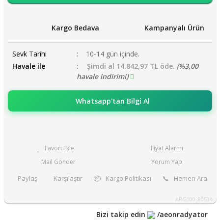
Kargo Bedava
Kampanyalı Ürün
Sevk Tarihi
10-14 gün içinde.
Havale ile
Şimdi al 14.842,97 TL öde.
(%3,00
havale indirimi)
Whatsapp'tan Bilgi Al
Fiyat Alarmı
Mail Gönder
Yorum Yap
Paylaş
Karşılaştır
📦
Kargo Politikası
📞
Hemen Ara
ARG000_80534
Bizi takip edin
/aeonradyator