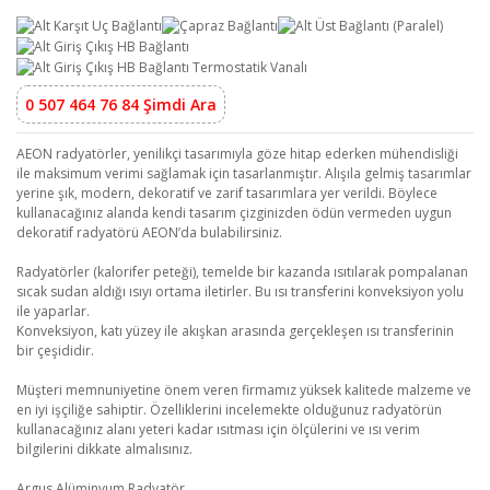
0 507 464 76 84 Şimdi Ara
AEON radyatörler, yenilikçi tasarımıyla göze hitap ederken mühendisliği
ile maksimum verimi sağlamak için tasarlanmıştır. Alışıla gelmiş tasarımlar
yerine şık, modern, dekoratif ve zarif tasarımlara yer verildi. Böylece
kullanacağınız alanda kendi tasarım çizginizden ödün vermeden uygun
dekoratif radyatörü AEON’da bulabilirsiniz.
Radyatörler (kalorifer peteği), temelde bir kazanda ısıtılarak pompalanan
sıcak sudan aldığı ısıyı ortama iletirler. Bu ısı transferini konveksiyon yolu
ile yaparlar.
Konveksiyon, katı yüzey ile akışkan arasında gerçekleşen ısı transferinin
bir çeşididir.
Müşteri memnuniyetine önem veren firmamız yüksek kalitede malzeme ve
en iyi işçiliğe sahiptir. Özelliklerini incelemekte olduğunuz radyatörün
kullanacağınız alanı yeteri kadar ısıtması için ölçülerini ve ısı verim
bilgilerini dikkate almalısınız.
Argus Alüminyum Radyatör