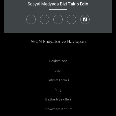
Sosyal Medyada Bizi
Takip Edin
AEON Radyatör ve Havlupan
Radyatör borularınız yerden çıkıyor ve radyatörünüzün yan
Hakkımızda
bağlantıları var ise
köşe vana
alabilirsiniz.
İletişim
Radyatör borularınız yerden çıkıyor ve radyatörünüzün alt
İletişim Formu
bağlantıları var ise
düz vana
alabilirsiniz.
Radyatör borularınız duvardan çıkıyor ve radyatörün yan
Blog
bağlantıları var ise
köşe vana
alabilirsiniz.
Bağlantı Şekilleri
Radyatör borularınız duvardan çıkıyor ve radyatörün alt
Showroom Konum
bağlantıları var ise
köşe vana
alabilirsiniz.