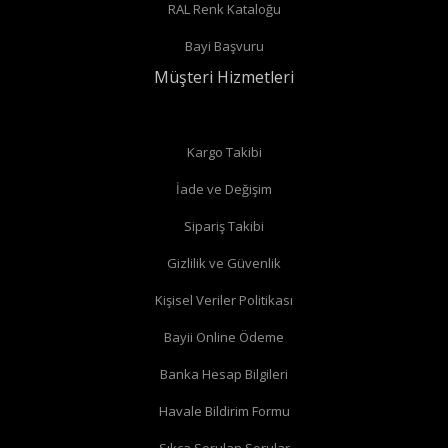
RAL Renk Kataloğu
Radyatör borularınız duvardan çıkıyor ve radyatörün arka
Bayi Başvuru
bağlantıları var ise
düz vana
alabilirsiniz.
Müşteri Hizmetleri
Düz radyatör vanalarında
Kargo Takibi
İade ve Değişim
Köşe radyatör vanaları
Sipariş Takibi
Gizlilik ve Güvenlik
Kişisel Veriler Politikası
Bayii Online Ödeme
Banka Hesap Bilgileri
Havale Bildirim Formu
Sıkça Sorulan Sorular