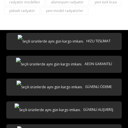
radyatör modelleri
alüminyum radyatör
yeni türk lirası
yüksek radyatör
yeni model radyatörler
destek@aeontasarimradyator.com
02163040450
HIZLI TESLİMAT
AEON GARANTİLİ
AKS
GÜVENLİ ÖDEME
GÜVENLİ ALIŞVERİŞ