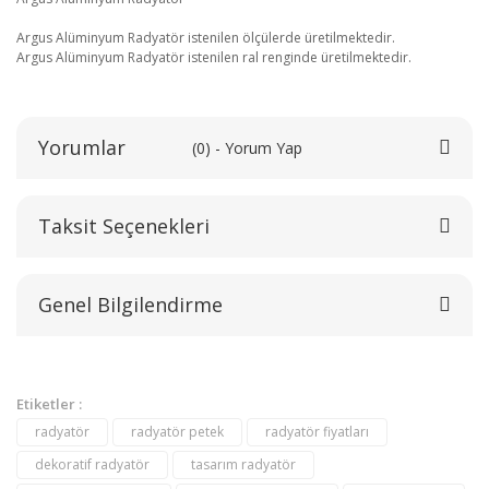
Argus Alüminyum Radyatör istenilen ölçülerde üretilmektedir.
Argus Alüminyum Radyatör istenilen ral renginde üretilmektedir.
Yorumlar
(0) - Yorum Yap
Taksit Seçenekleri
Bu ürüne ilk yorumu siz yapın!
Genel Bilgilendirme
Yorum Yaz
Etiketler :
radyatör
radyatör petek
radyatör fiyatları
dekoratif radyatör
tasarım radyatör