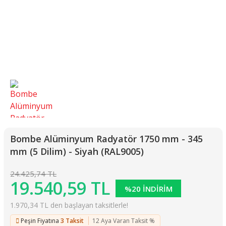
Bombe Alüminyum Radyatör 1750 mm - 345
mm (5 Dilim) - Siyah (RAL9005)
24.425,74 TL
19.540,59 TL
%20 İNDİRİM
1.970,34 TL den başlayan taksitlerle!
Peşin Fiyatına
3 Taksit
12 Aya Varan Taksit %