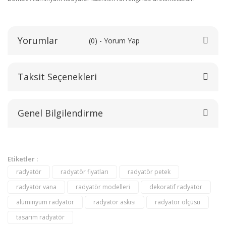
Yorumlar
(0) - Yorum Yap
Taksit Seçenekleri
Bu ürüne ilk yorumu siz yapın!
Genel Bilgilendirme
Yorum Yaz
Etiketler :
radyatör
radyatör fiyatları
radyatör petek
radyatör vana
radyatör modelleri
dekoratif radyatör
alüminyum radyatör
radyatör askısı
radyatör ölçüsü
tasarım radyatör