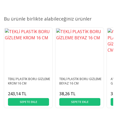
Bu ürünle birlikte alabileceğiniz ürünler
TEKLİ PLASTİK BORU GİZLEME
TEKLİ PLASTİK BORU GİZLEME
AY
KROM 16 CM
BEYAZ 16 CM
Gİ
243,14 TL
38,26 TL
35
SEPETE EKLE
SEPETE EKLE