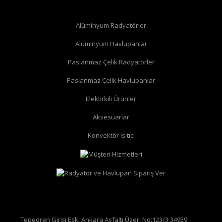
Alüminyum Radyatörler
Alüminyum Havlupanlar
Paslanmaz Çelik Radyatörler
Paslanmaz Çelik Havlupanlar
düz radyatör vanası
köşe radyatör vanası
Elektirkili Ürünler
Aksesuarlar
Konvektör Isıtıcı
Tepeören Girişi Eski Ankara Asfaltı Üzeri No:123/3 34959