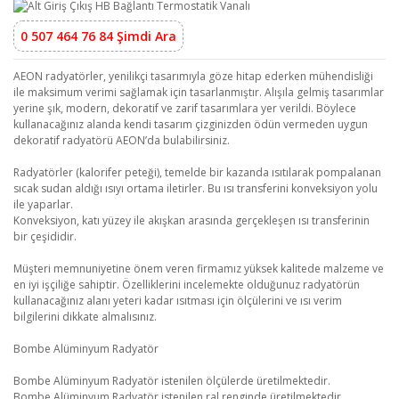
0 507 464 76 84 Şimdi Ara
AEON radyatörler, yenilikçi tasarımıyla göze hitap ederken mühendisliği
ile maksimum verimi sağlamak için tasarlanmıştır. Alışıla gelmiş tasarımlar
yerine şık, modern, dekoratif ve zarif tasarımlara yer verildi. Böylece
kullanacağınız alanda kendi tasarım çizginizden ödün vermeden uygun
dekoratif radyatörü AEON’da bulabilirsiniz.
Radyatörler (kalorifer peteği), temelde bir kazanda ısıtılarak pompalanan
sıcak sudan aldığı ısıyı ortama iletirler. Bu ısı transferini konveksiyon yolu
ile yaparlar.
Konveksiyon, katı yüzey ile akışkan arasında gerçekleşen ısı transferinin
bir çeşididir.
Müşteri memnuniyetine önem veren firmamız yüksek kalitede malzeme ve
en iyi işçiliğe sahiptir. Özelliklerini incelemekte olduğunuz radyatörün
kullanacağınız alanı yeteri kadar ısıtması için ölçülerini ve ısı verim
bilgilerini dikkate almalısınız.
Bombe Alüminyum Radyatör
Bombe Alüminyum Radyatör istenilen ölçülerde üretilmektedir.
Bombe Alüminyum Radyatör istenilen ral renginde üretilmektedir.