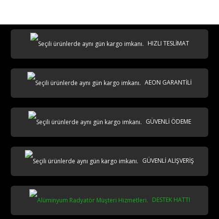
destek@aeontasarimradyator.com
02163040450
HIZLI TESLİMAT
AEON GARANTİLİ
AKS
GÜVENLİ ÖDEME
GÜVENLİ ALIŞVERİŞ
DESTEK HATTI
aks