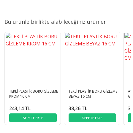
Bu ürünle birlikte alabileceğiniz ürünler
TEKLİ PLASTİK BORU GİZLEME
TEKLİ PLASTİK BORU GİZLEME
AY
KROM 16 CM
BEYAZ 16 CM
Gİ
243,14 TL
38,26 TL
35
SEPETE EKLE
SEPETE EKLE