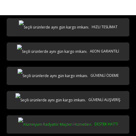
destek@aeontasarimradyator.com
02163040450
HIZLI TESLİMAT
AEON GARANTİLİ
AKS
GÜVENLİ ÖDEME
GÜVENLİ ALIŞVERİŞ
DESTEK HATTI
aks