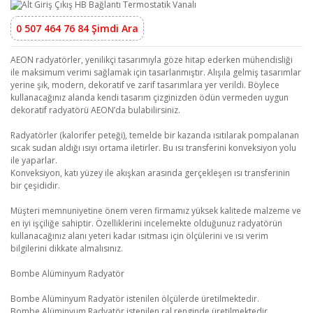
0 507 464 76 84 Şimdi Ara
AEON radyatörler, yenilikçi tasarımıyla göze hitap ederken mühendisliği
ile maksimum verimi sağlamak için tasarlanmıştır. Alışıla gelmiş tasarımlar
yerine şık, modern, dekoratif ve zarif tasarımlara yer verildi. Böylece
kullanacağınız alanda kendi tasarım çizginizden ödün vermeden uygun
dekoratif radyatörü AEON’da bulabilirsiniz.
Radyatörler (kalorifer peteği), temelde bir kazanda ısıtılarak pompalanan
sıcak sudan aldığı ısıyı ortama iletirler. Bu ısı transferini konveksiyon yolu
ile yaparlar.
Konveksiyon, katı yüzey ile akışkan arasında gerçekleşen ısı transferinin
bir çeşididir.
Müşteri memnuniyetine önem veren firmamız yüksek kalitede malzeme ve
en iyi işçiliğe sahiptir. Özelliklerini incelemekte olduğunuz radyatörün
kullanacağınız alanı yeteri kadar ısıtması için ölçülerini ve ısı verim
bilgilerini dikkate almalısınız.
Bombe Alüminyum Radyatör
Bombe Alüminyum Radyatör istenilen ölçülerde üretilmektedir.
Bombe Alüminyum Radyatör istenilen ral renginde üretilmektedir.