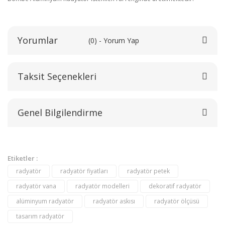
Yorumlar
(0) - Yorum Yap
Taksit Seçenekleri
Bu ürüne ilk yorumu siz yapın!
Genel Bilgilendirme
Yorum Yaz
Etiketler :
radyatör
radyatör fiyatları
radyatör petek
radyatör vana
radyatör modelleri
dekoratif radyatör
alüminyum radyatör
radyatör askısı
radyatör ölçüsü
tasarım radyatör