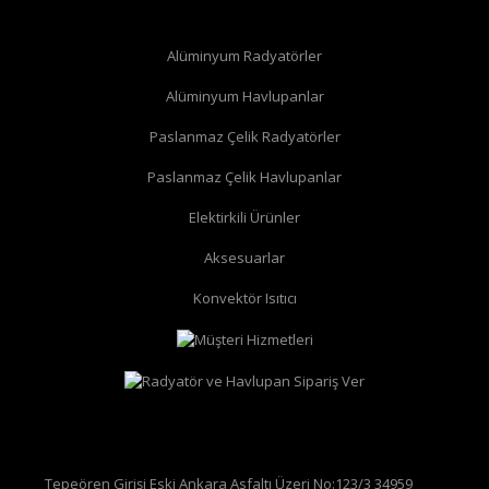
Alüminyum Radyatörler
Alüminyum Havlupanlar
Paslanmaz Çelik Radyatörler
Paslanmaz Çelik Havlupanlar
düz radyatör vanası
köşe radyatör vanası
Elektirkili Ürünler
Aksesuarlar
Konvektör Isıtıcı
Tepeören Girişi Eski Ankara Asfaltı Üzeri No:123/3 34959