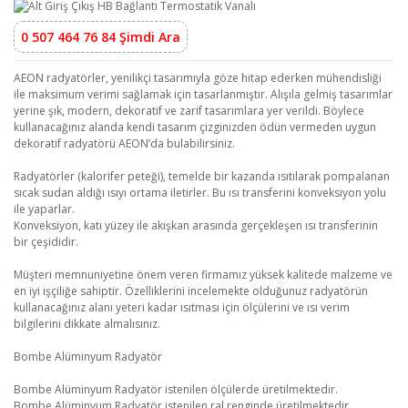
0 507 464 76 84 Şimdi Ara
AEON radyatörler, yenilikçi tasarımıyla göze hitap ederken mühendisliği
ile maksimum verimi sağlamak için tasarlanmıştır. Alışıla gelmiş tasarımlar
yerine şık, modern, dekoratif ve zarif tasarımlara yer verildi. Böylece
kullanacağınız alanda kendi tasarım çizginizden ödün vermeden uygun
dekoratif radyatörü AEON’da bulabilirsiniz.
Radyatörler (kalorifer peteği), temelde bir kazanda ısıtılarak pompalanan
sıcak sudan aldığı ısıyı ortama iletirler. Bu ısı transferini konveksiyon yolu
ile yaparlar.
Konveksiyon, katı yüzey ile akışkan arasında gerçekleşen ısı transferinin
bir çeşididir.
Müşteri memnuniyetine önem veren firmamız yüksek kalitede malzeme ve
en iyi işçiliğe sahiptir. Özelliklerini incelemekte olduğunuz radyatörün
kullanacağınız alanı yeteri kadar ısıtması için ölçülerini ve ısı verim
bilgilerini dikkate almalısınız.
Bombe Alüminyum Radyatör
Bombe Alüminyum Radyatör istenilen ölçülerde üretilmektedir.
Bombe Alüminyum Radyatör istenilen ral renginde üretilmektedir.