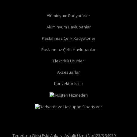
Alüminyum Radyatörler
Alüminyum Havlupanlar
Paslanmaz Çelik Radyatörler
Paslanmaz Çelik Havlupanlar
düz radyatör vanası
köşe radyatör vanası
Elektirkili Ürünler
Aksesuarlar
Konvektör Isıtıcı
Tepeören Girişi Eski Ankara Asfaltı Üzeri No:123/3 34959