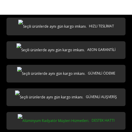
destek@aeontasarimradyator.com
02163040450
HIZLI TESLİMAT
AEON GARANTİLİ
AKS
GÜVENLİ ÖDEME
GÜVENLİ ALIŞVERİŞ
DESTEK HATTI
aks