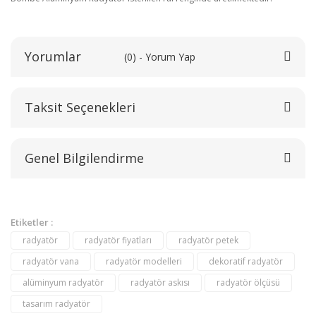
Yorumlar
(0) - Yorum Yap
Taksit Seçenekleri
Bu ürüne ilk yorumu siz yapın!
Genel Bilgilendirme
Yorum Yaz
Etiketler :
radyatör
radyatör fiyatları
radyatör petek
radyatör vana
radyatör modelleri
dekoratif radyatör
alüminyum radyatör
radyatör askısı
radyatör ölçüsü
tasarım radyatör