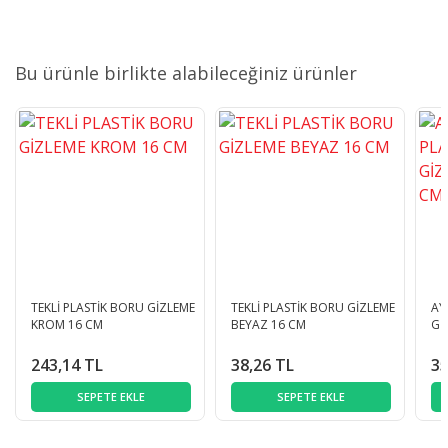
Bu ürünle birlikte alabileceğiniz ürünler
TEKLİ PLASTİK BORU GİZLEME
TEKLİ PLASTİK BORU GİZLEME
AY
KROM 16 CM
BEYAZ 16 CM
Gİ
243,14 TL
38,26 TL
35
SEPETE EKLE
SEPETE EKLE