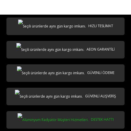
destek@aeontasarimradyator.com
02163040450
HIZLI TESLİMAT
AEON GARANTİLİ
AKS
GÜVENLİ ÖDEME
GÜVENLİ ALIŞVERİŞ
DESTEK HATTI
aks