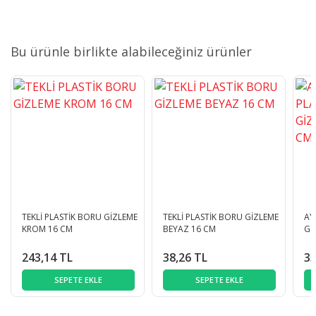
Bu ürünle birlikte alabileceğiniz ürünler
TEKLİ PLASTİK BORU GİZLEME
TEKLİ PLASTİK BORU GİZLEME
AY
KROM 16 CM
BEYAZ 16 CM
Gİ
243,14 TL
38,26 TL
35
SEPETE EKLE
SEPETE EKLE