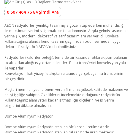
0 507 464 76 84 Şimdi Ara
AEON radyatörler, yenilikçi tasarımıyla göze hitap ederken mühendisliği
ile maksimum verimi sağlamak için tasarlanmıştır. Alışıla gelmiş tasarımlar
yerine şık, modern, dekoratif ve zarif tasarımlara yer verildi. Böylece
kullanacağınız alanda kendi tasarım çizginizden ödün vermeden uygun
dekoratif radyatörü AEON’da bulabilirsiniz.
Radyatörler (kalorifer peteği), temelde bir kazanda ısıtılarak pompalanan
sıcak sudan aldığı ısıyı ortama iletirler. Bu ısı transferini konveksiyon yolu
ile yaparlar.
Konveksiyon, katı yüzey ile akışkan arasında gerçekleşen ısı transferinin
bir çeşididir.
Müşteri memnuniyetine önem veren firmamız yüksek kalitede malzeme ve
en iyi işçiliğe sahiptir. Özelliklerini incelemekte olduğunuz radyatörün
kullanacağınız alanı yeteri kadar ısıtması için ölçülerini ve ısı verim
bilgilerini dikkate almalısınız.
Bombe Alüminyum Radyatör
Bombe Alüminyum Radyatör istenilen ölçülerde üretilmektedir.
Bombe Alüminyum Radyatör istenilen ral renginde üretilmektedir.