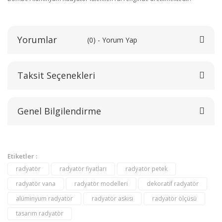
Yorumlar
(0) - Yorum Yap
Taksit Seçenekleri
Bu ürüne ilk yorumu siz yapın!
Genel Bilgilendirme
Yorum Yaz
Etiketler :
radyatör
radyatör fiyatları
radyatör petek
radyatör vana
radyatör modelleri
dekoratif radyatör
alüminyum radyatör
radyatör askısı
radyatör ölçüsü
tasarım radyatör