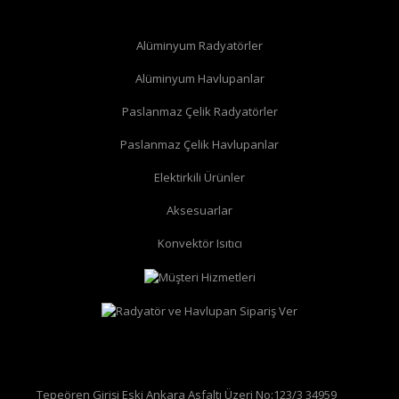
Alüminyum Radyatörler
Alüminyum Havlupanlar
Paslanmaz Çelik Radyatörler
Paslanmaz Çelik Havlupanlar
düz radyatör vanası
köşe radyatör vanası
Elektirkili Ürünler
Aksesuarlar
Konvektör Isıtıcı
Tepeören Girişi Eski Ankara Asfaltı Üzeri No:123/3 34959