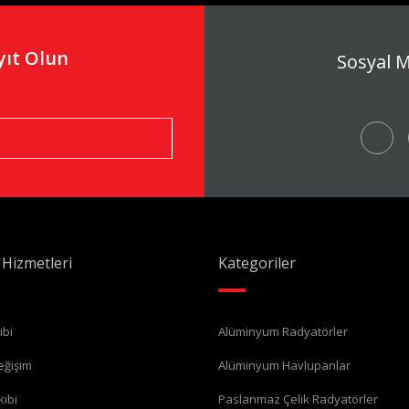
yıt Olun
Sosyal 
 Hizmetleri
Kategoriler
ibi
Alüminyum Radyatörler
eğişim
Alüminyum Havlupanlar
kibi
Paslanmaz Çelik Radyatörler