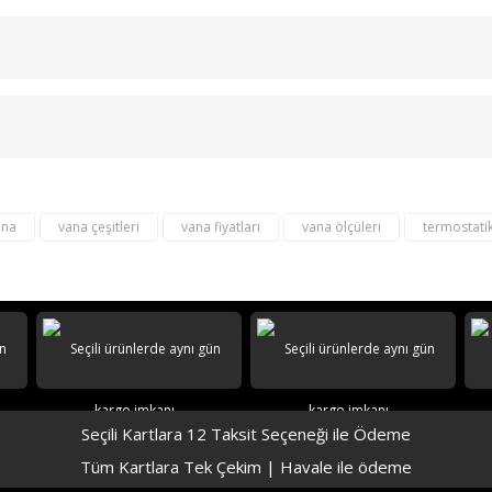
Bu ürüne ilk yorumu siz yapın!
Yorum Yaz
ana
vana çeşitleri
vana fiyatları
vana ölçüleri
termostati
Seçili Kartlara 12 Taksit Seçeneği ile Ödeme
Tüm Kartlara Tek Çekim | Havale ile ödeme
GÜVENLİ ÖDEME
GÜVENLİ ALIŞVERİŞ