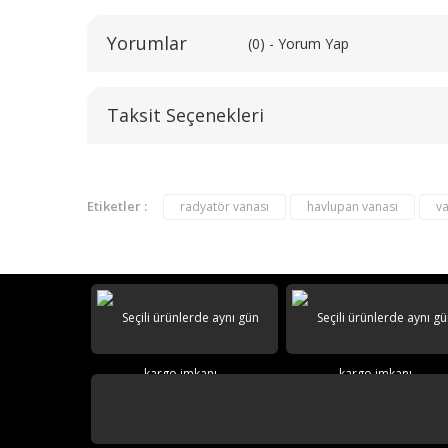
Yorumlar
(0) - Yorum Yap
Taksit Seçenekleri
Etiketler :
radyatör vanası
havlupan vanası
v
HIZLI TESLİMAT
AEON GARANTİLİ