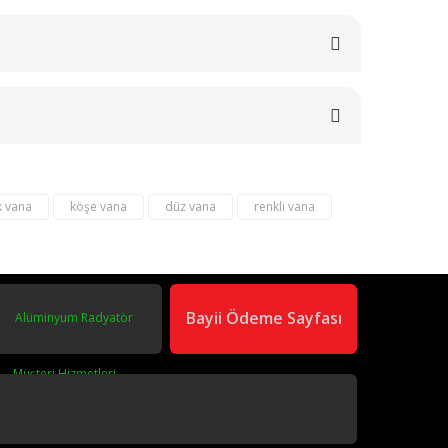
k vana
köşe vana
düz vana
renkli vana
Bayii Ödeme Sayfası
DESTEK HATTI