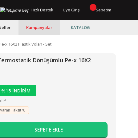
Hızlı Destek
Üye Girişi
Sepetim
eller
Kampanyalar
KATALOG
-x 16X2 Plastik Volan - Set
Termostatik Dönüşümlü Pe-x 16X2
%15 İNDİRİM
le!
 Varan Taksit %
SEPETE EKLE