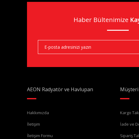
Haber Bültenimize
Ka
AEON Radyatör ve Havlupan
Müşteri
Hakkımızda
Kargo Tak
İletişim
İade ve D
İletişim Formu
Sipariş Ta