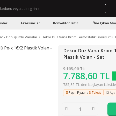
ünler
Aksesuarlar
Konvektör Isıtıcı
Öne Çıkan Mod
atik Dönüşümlü Vanalar
Dekor Düz Vana Krom Termostatik Dönüşümlü Pe
Dekor Düz Vana Krom 
Plastik Volan - Set
9.163,06 TL
7.788,60 TL
785,35 TL den başlayan taksitler
Peşin Fiyatına
3 Taksit
12 Aya