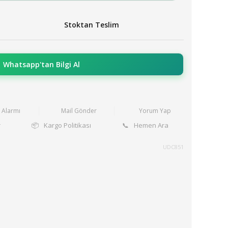
Stoktan Teslim
Whatsapp'tan Bilgi Al
t Alarmı
Mail Gönder
Yorum Yap
r
📦
Kargo Politikası
📞
Hemen Ara
UDC851