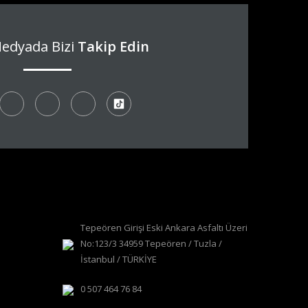
Medyada Bizi
Takip Edin
Tepeören Girişi Eski Ankara Asfaltı Üzeri
No:123/3 34959 Tepeören / Tuzla /
İstanbul / TÜRKİYE
0 507 464 76 84