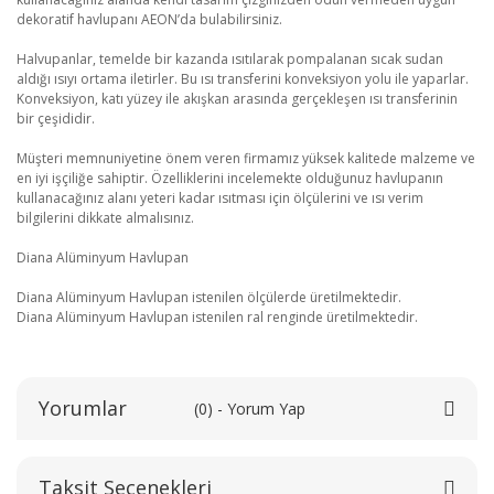
dekoratif havlupanı AEON’da bulabilirsiniz.
Halvupanlar, temelde bir kazanda ısıtılarak pompalanan sıcak sudan
aldığı ısıyı ortama iletirler. Bu ısı transferini konveksiyon yolu ile yaparlar.
Konveksiyon, katı yüzey ile akışkan arasında gerçekleşen ısı transferinin
bir çeşididir.
Müşteri memnuniyetine önem veren firmamız yüksek kalitede malzeme ve
en iyi işçiliğe sahiptir. Özelliklerini incelemekte olduğunuz havlupanın
kullanacağınız alanı yeteri kadar ısıtması için ölçülerini ve ısı verim
bilgilerini dikkate almalısınız.
Diana Alüminyum Havlupan
Diana Alüminyum Havlupan istenilen ölçülerde üretilmektedir.
Diana Alüminyum Havlupan istenilen ral renginde üretilmektedir.
Yorumlar
(0) - Yorum Yap
Taksit Seçenekleri
Bu ürüne ilk yorumu siz yapın!