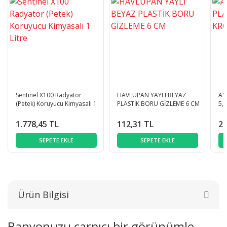
Sentinel X100 Radyatör
HAVLUPAN YAYLI BEYAZ
AY
(Petek) Koruyucu Kimyasalı 1
PLASTİK BORU GİZLEME 6 CM
5,
Litre
1.778,45 TL
112,31 TL
29
SEPETE EKLE
SEPETE EKLE
Ürün Bilgisi
Banyonuzu çarpıcı bir görünümle