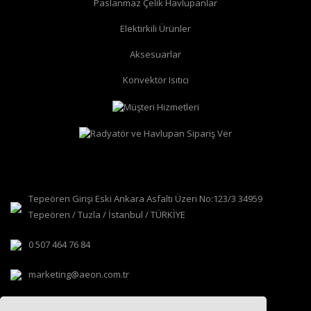
Paslanmaz Çelik Havlupanlar
düz radyatör vanası
köşe radyatör vanası
Elektirkili Ürünler
Aksesuarlar
Konvektör Isıtıcı
Tepeören Girişi Eski Ankara Asfaltı Üzeri No:123/3 34959
Tepeören / Tuzla / İstanbul / TÜRKİYE
0 507 464 76 84
marketing@aeon.com.tr