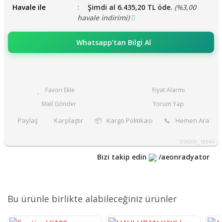
Havale ile
Şimdi al 6.435,20 TL öde.
(%3,00
havale indirimi)
Whatsapp'tan Bilgi Al
Fiyat Alarmı
Mail Gönder
Yorum Yap
Paylaş
Karşılaştır
📦
Kargo Politikası
📞
Hemen Ara
DIA000_18944
Bizi takip edin
/aeonradyator
Bu ürünle birlikte alabileceğiniz ürünler