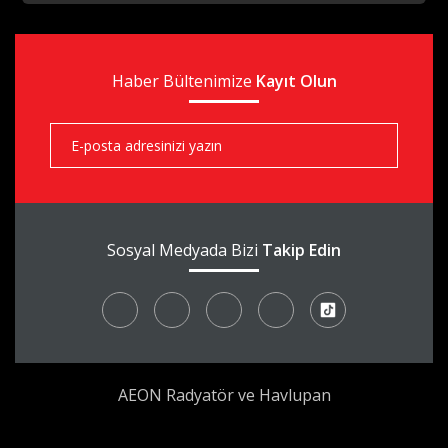
aks
Haber Bültenimize
aks
Kayıt Olun
aks
Sosyal Medyada Bizi
Takip Edin
AEON Radyatör ve Havlupan