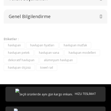
Genel Bilgilendirme
Yorum Yaz
Etiketler :
havlupan
havlupan fiyatları
havlupan mutfak
havlupan petek
havlupan vana
havlupan modelleri
dekoratif havlupan
alüminyum havlupan
havlupan ölçüsü
towel rail
destek@aeontasarimradyator.com
02163040450
HIZLI TESLİMAT