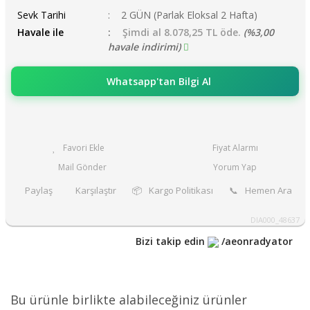
Sevk Tarihi
2 GÜN (Parlak Eloksal 2 Hafta)
Havale ile
Şimdi al 8.078,25 TL öde.
(%3,00
havale indirimi)
Whatsapp'tan Bilgi Al
Fiyat Alarmı
Mail Gönder
Yorum Yap
Paylaş
Karşılaştır
📦
Kargo Politikası
📞
Hemen Ara
DIA000_48637
Bizi takip edin
/aeonradyator
Bu ürünle birlikte alabileceğiniz ürünler