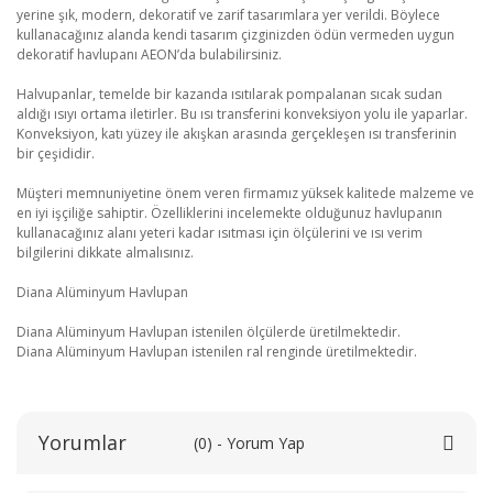
yerine şık, modern, dekoratif ve zarif tasarımlara yer verildi. Böylece
kullanacağınız alanda kendi tasarım çizginizden ödün vermeden uygun
dekoratif havlupanı AEON’da bulabilirsiniz.
Halvupanlar, temelde bir kazanda ısıtılarak pompalanan sıcak sudan
aldığı ısıyı ortama iletirler. Bu ısı transferini konveksiyon yolu ile yaparlar.
Konveksiyon, katı yüzey ile akışkan arasında gerçekleşen ısı transferinin
bir çeşididir.
Müşteri memnuniyetine önem veren firmamız yüksek kalitede malzeme ve
en iyi işçiliğe sahiptir. Özelliklerini incelemekte olduğunuz havlupanın
kullanacağınız alanı yeteri kadar ısıtması için ölçülerini ve ısı verim
bilgilerini dikkate almalısınız.
Diana Alüminyum Havlupan
Diana Alüminyum Havlupan istenilen ölçülerde üretilmektedir.
Diana Alüminyum Havlupan istenilen ral renginde üretilmektedir.
Yorumlar
(0) - Yorum Yap