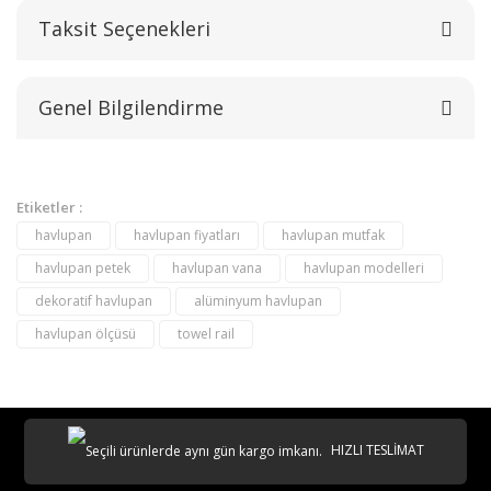
Taksit Seçenekleri
Bu ürüne ilk yorumu siz yapın!
Genel Bilgilendirme
Yorum Yaz
Etiketler :
havlupan
havlupan fiyatları
havlupan mutfak
havlupan petek
havlupan vana
havlupan modelleri
dekoratif havlupan
alüminyum havlupan
havlupan ölçüsü
towel rail
destek@aeontasarimradyator.com
02163040450
HIZLI TESLİMAT