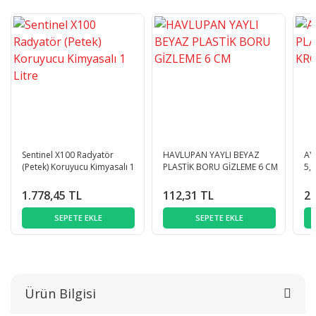
Sentinel X100 Radyatör
HAVLUPAN YAYLI BEYAZ
AY
(Petek) Koruyucu Kimyasalı 1
PLASTİK BORU GİZLEME 6 CM
5,
Litre
1.778,45 TL
112,31 TL
29
SEPETE EKLE
SEPETE EKLE
Ürün Bilgisi