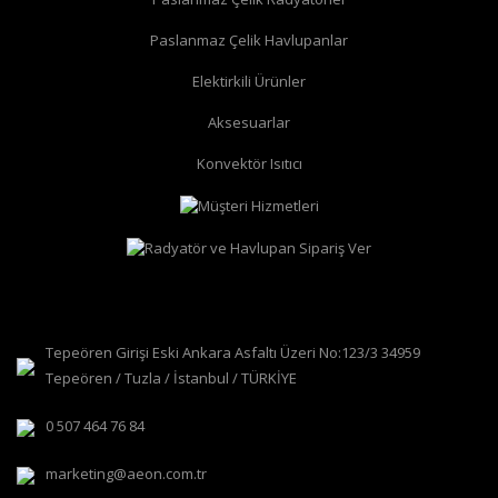
Paslanmaz Çelik Havlupanlar
düz radyatör vanası
köşe radyatör vanası
Elektirkili Ürünler
Aksesuarlar
Konvektör Isıtıcı
Tepeören Girişi Eski Ankara Asfaltı Üzeri No:123/3 34959
Tepeören / Tuzla / İstanbul / TÜRKİYE
0 507 464 76 84
marketing@aeon.com.tr