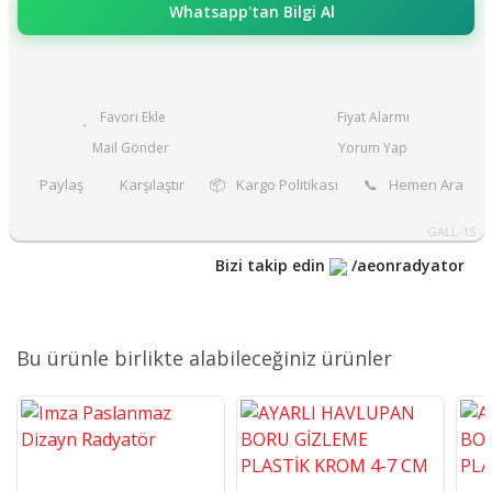
Whatsapp'tan Bilgi Al
Fiyat Alarmı
Mail Gönder
Yorum Yap
Paylaş
Karşılaştır
📦
Kargo Politikası
📞
Hemen Ara
GALL-1S
Bizi takip edin
/aeonradyator
Bu ürünle birlikte alabileceğiniz ürünler