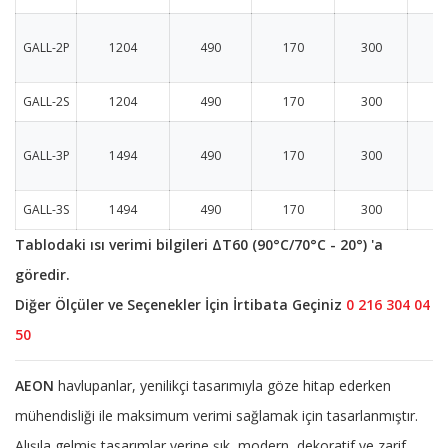
GALL-2P
1204
490
170
300
1
GALL-2S
1204
490
170
300
1
GALL-3P
1494
490
170
300
2
GALL-3S
1494
490
170
300
2
Tablodaki ısı verimi bilgileri ΔT60 (90°C/70°C - 20°) 'a
göredir.
Diğer Ölçüler ve Seçenekler İçin İrtibata Geçiniz
0 216 304 04
50
AEON
havlupanlar, yenilikçi tasarımıyla göze hitap ederken
mühendisliği ile maksimum verimi sağlamak için tasarlanmıştır.
Alışıla gelmiş tasarımlar yerine şık, modern, dekoratif ve zarif