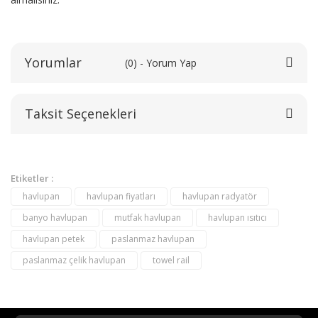
Yorumlar
(0) - Yorum Yap
Taksit Seçenekleri
Bu ürüne ilk yorumu siz yapın!
Yorum Yaz
Etiketler :
havlupan
havlupan fiyatları
havlupan radyatör
banyo havlupan
mutfak havlupan
havlupan ısıtıcı
havlupan petek
paslanmaz havlupan
paslanmaz çelik havlupan
towel rail