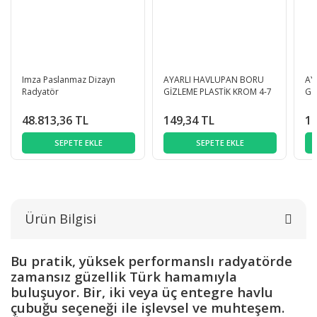
Imza Paslanmaz Dizayn
AYARLI HAVLUPAN BORU
AY
Radyatör
GİZLEME PLASTİK KROM 4-7
Gİ
CM
C
48.813,36 TL
149,34 TL
16
SEPETE EKLE
SEPETE EKLE
Ürün Bilgisi
Bu pratik, yüksek performanslı radyatörde
zamansız güzellik Türk hamamıyla
buluşuyor. Bir, iki veya üç entegre havlu
çubuğu seçeneği ile işlevsel ve muhteşem.