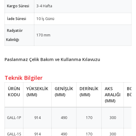
Kargo Süresi
3-4 Hafta
İade Süresi
10 İş Günü
Radyatör
170 mm
Kalınlığı
Paslanmaz Çelik Bakım ve Kullanma Kılavuzu
Teknik Bilgiler
ÜRÜN
YÜKSEKLİK
GENİŞLİK
DERİNLİK
AKS
BOR
KODU
(MM)
(MM)
(MM)
ARALIĞI
BÖL
(MM)
GALL-1P
914
490
170
300
1
GALL-1S
914
490
170
300
1