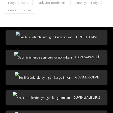
radyatör vana
radyatör modelleri
alüminyum radyatör
radyatör ölçüsü
destek@aeontasarimradyator.com
02163040450
HIZLI TESLİMAT
AEON GARANTİLİ
AKS
GÜVENLİ ÖDEME
GÜVENLİ ALIŞVERİŞ