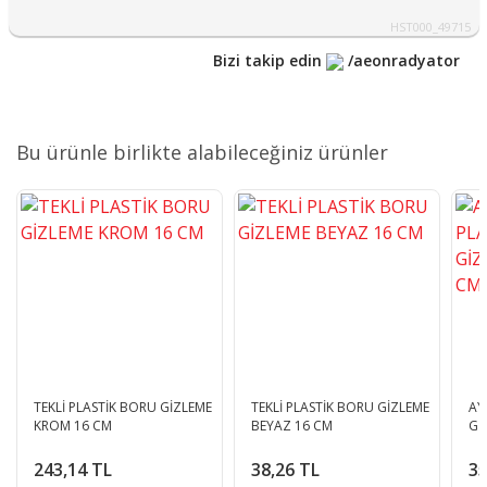
HST000_49715
Bizi takip edin
/aeonradyator
Bu ürünle birlikte alabileceğiniz ürünler
TEKLİ PLASTİK BORU GİZLEME
TEKLİ PLASTİK BORU GİZLEME
AY
KROM 16 CM
BEYAZ 16 CM
Gİ
243,14 TL
38,26 TL
35