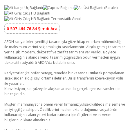
0 507 464 76 84 Şimdi Ara
AEON radyatörler, yenilikçi tasarımıyla göze hitap ederken mühendisliği
ile maksimum verimi sağlamak için tasarlanmıştır. Alışıla gelmiş tasarımlar
yerine şık, modern, dekoratif ve zarif tasarımlara yer verildi. Böylece
kullanacağınız alanda kendi tasarım çizginizden ödün vermeden uygun
dekoratif radyatörü AEON’da bulabilirsiniz.
Radyatörler (kalorifer peteği), temelde bir kazanda ısıtılarak pompalanan
sıcak sudan aldığı ısıyı ortama iletirler. Bu ısı transferini konveksiyon yolu
ile yaparlar.
Konveksiyon, katı yüzey ile akışkan arasında gerçekleşen ısı transferinin
bir çeşididir.
Müşteri memnuniyetine önem veren firmamız yüksek kalitede malzeme ve
en iyi işçiliğe sahiptir. Özelliklerini incelemekte olduğunuz radyatörün
kullanacağınız alanı yeteri kadar ısıtması için ölçülerini ve ısı verim
bilgilerini dikkate almalısınız.