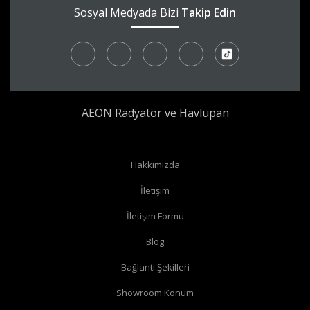
Sosyal Medyada Bizi
Takip Edin
AEON Radyatör ve Havlupan
Radyatör borularınız yerden çıkıyor ve radyatörünüzün yan
Hakkımızda
bağlantıları var ise
köşe vana
alabilirsiniz.
İletişim
Radyatör borularınız yerden çıkıyor ve radyatörünüzün alt
İletişim Formu
bağlantıları var ise
düz vana
alabilirsiniz.
Radyatör borularınız duvardan çıkıyor ve radyatörün yan
Blog
bağlantıları var ise
köşe vana
alabilirsiniz.
Bağlantı Şekilleri
Radyatör borularınız duvardan çıkıyor ve radyatörün alt
Showroom Konum
bağlantıları var ise
köşe vana
alabilirsiniz.