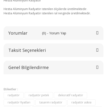
Hestia Alüminyum Radyatör
Hestia Alüminyum Radyatör istenilen ölçülerde üretilmektedir.
Hestia Alüminyum Radyatör istenilen ral renginde üretilmektedir.
Yorumlar
(0) - Yorum Yap
Taksit Seçenekleri
Bu ürüne ilk yorumu siz yapın!
Genel Bilgilendirme
Yorum Yaz
Etiketler :
radyatör
radyatör petek
dekoratif radyatör
radyatör fiyatları
tasarım radyatör
radyatör askısı