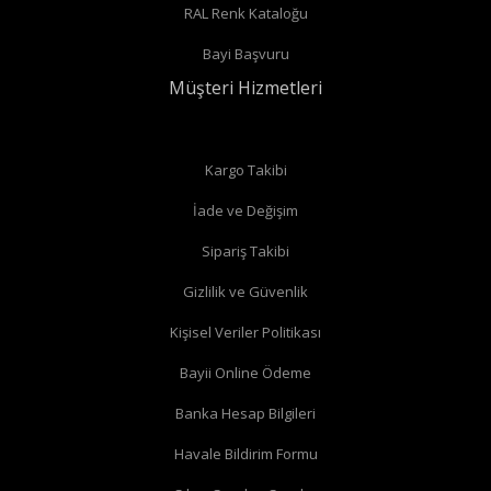
RAL Renk Kataloğu
Radyatör borularınız duvardan çıkıyor ve radyatörün arka
Bayi Başvuru
bağlantıları var ise
düz vana
alabilirsiniz.
Müşteri Hizmetleri
Düz radyatör vanalarında
Kargo Takibi
İade ve Değişim
Köşe radyatör vanaları
Sipariş Takibi
Gizlilik ve Güvenlik
Kişisel Veriler Politikası
Bayii Online Ödeme
Banka Hesap Bilgileri
Havale Bildirim Formu