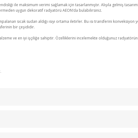
isliği ile maksimum verimi sağlamak için tasarlanmıştır. Alışıla gelmiş tasarımla
ermeden uygun dekoratif radyatörü AEON’da bulabilirsiniz.
palanan sıcak sudan aldığı ısıyı ortama iletirler. Bu ısı transferini konveksiyon yo
erinin bir çeşididir.
 ve en iyi işçiliğe sahiptir. Özelliklerini incelemekte olduğunuz radyatörün kull
.
Bu ürüne ilk yorumu siz yapın!