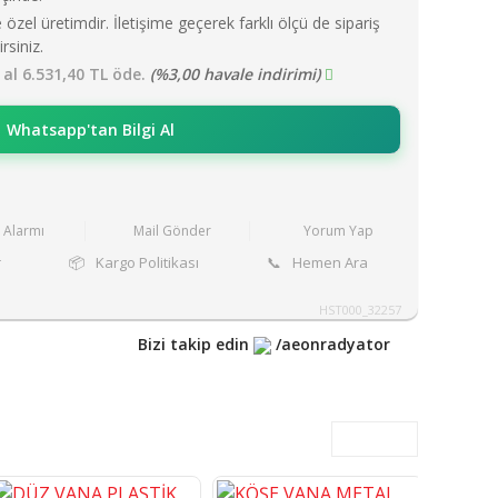
 özel üretimdir. İletişime geçerek farklı ölçü de sipariş
irsiniz.
 al 6.531,40 TL öde.
(%3,00 havale indirimi)
Whatsapp'tan Bilgi Al
t Alarmı
Mail Gönder
Yorum Yap
r
📦
Kargo Politikası
📞
Hemen Ara
HST000_32257
Bizi takip edin
/aeonradyator