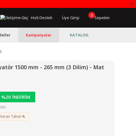
0
Hızlı Destek
Üye Girişi
Sepetim
eller
Kampanyalar
KATALOG
)
atör 1500 mm - 265 mm (3 Dilim) - Mat
%20 İNDİRİM
le!
 Varan Taksit %