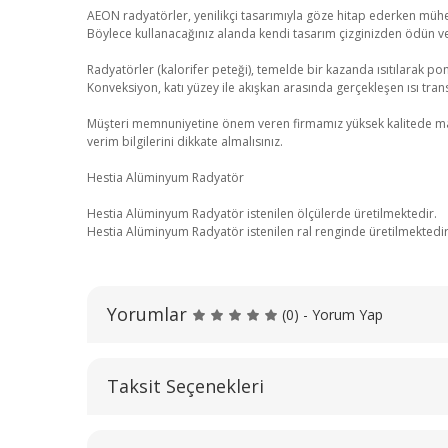
AEON radyatörler, yenilikçi tasarımıyla göze hitap ederken mühend
Böylece kullanacağınız alanda kendi tasarım çizginizden ödün v
Radyatörler (kalorifer peteği), temelde bir kazanda ısıtılarak pom
Konveksiyon, katı yüzey ile akışkan arasında gerçekleşen ısı transf
Müşteri memnuniyetine önem veren firmamız yüksek kalitede malzeme
verim bilgilerini dikkate almalısınız.
Hestia Alüminyum Radyatör
Hestia Alüminyum Radyatör istenilen ölçülerde üretilmektedir.
Hestia Alüminyum Radyatör istenilen ral renginde üretilmektedir
Yorumlar
(0) - Yorum Yap
Taksit Seçenekleri