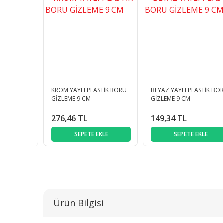
EKLİ KARE
KROM YAYLI PLASTİK BORU
BEYAZ YAYLI PLASTİK BO
ROM 6- 20
GİZLEME 9 CM
GİZLEME 9 CM
276,46 TL
149,34 TL
KLE
SEPETE EKLE
SEPETE EKLE
Ürün Bilgisi