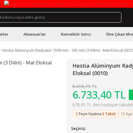
ünler
Aksesuarlar
Konvektör Isıtıcı
Öne Çıkan Mod
Hestia Alüminyum Radyatör 1500 mm - 265 mm (3 Dilim) - Mat Eloksal (0010
Hestia Alüminyum Rady
Eloksal (0010)
8.416,75 TL
6.733,40 TL
678,95 TL den başlayan taksitler
Peşin Fiyatına
3 Taksit
12 Aya
Seçiniz: