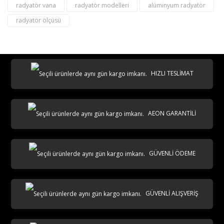
radyatör vana
radyatör modelleri
alüminyum radyatör
radyatör ölçüsü
destek@aeontasarimradyator.com
02163040450
HIZLI TESLİMAT
AEON GARANTİLİ
AKS
GÜVENLİ ÖDEME
GÜVENLİ ALIŞVERİŞ