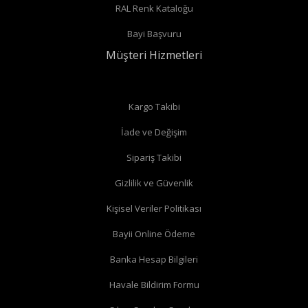
RAL Renk Kataloğu
Radyatör borularınız duvardan çıkıyor ve radyatörün arka
Bayi Başvuru
bağlantıları var ise
düz vana
alabilirsiniz.
Müşteri Hizmetleri
Düz radyatör vanalarında
Kargo Takibi
İade ve Değişim
Köşe radyatör vanaları
Sipariş Takibi
Gizlilik ve Güvenlik
Kişisel Veriler Politikası
Bayii Online Ödeme
Banka Hesap Bilgileri
Havale Bildirim Formu