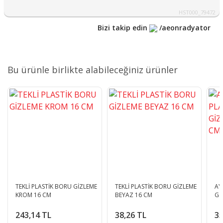
HST000_79472
Bizi takip edin
/aeonradyator
Bu ürünle birlikte alabileceğiniz ürünler
TEKLİ PLASTİK BORU GİZLEME
TEKLİ PLASTİK BORU GİZLEME
AY
KROM 16 CM
BEYAZ 16 CM
Gİ
243,14 TL
38,26 TL
35