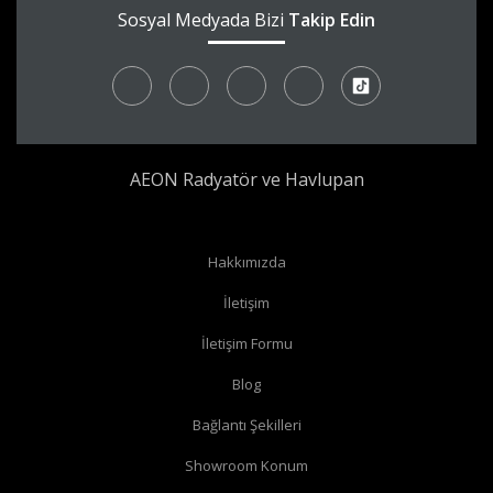
Sosyal Medyada Bizi
Takip Edin
AEON Radyatör ve Havlupan
Radyatör borularınız yerden çıkıyor ve radyatörünüzün yan
Hakkımızda
bağlantıları var ise
köşe vana
alabilirsiniz.
İletişim
Radyatör borularınız yerden çıkıyor ve radyatörünüzün alt
İletişim Formu
bağlantıları var ise
düz vana
alabilirsiniz.
Radyatör borularınız duvardan çıkıyor ve radyatörün yan
Blog
bağlantıları var ise
köşe vana
alabilirsiniz.
Bağlantı Şekilleri
Radyatör borularınız duvardan çıkıyor ve radyatörün alt
Showroom Konum
bağlantıları var ise
köşe vana
alabilirsiniz.