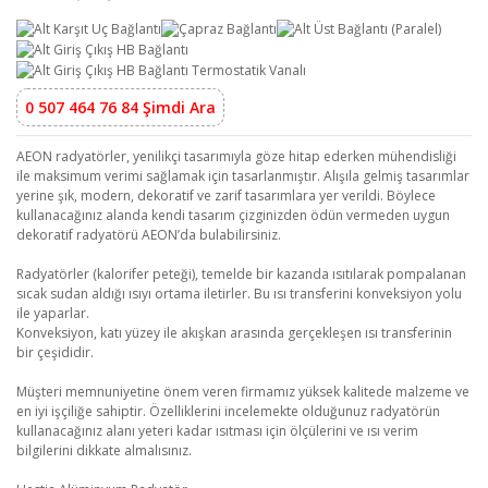
0 507 464 76 84 Şimdi Ara
AEON radyatörler, yenilikçi tasarımıyla göze hitap ederken mühendisliği
ile maksimum verimi sağlamak için tasarlanmıştır. Alışıla gelmiş tasarımlar
yerine şık, modern, dekoratif ve zarif tasarımlara yer verildi. Böylece
kullanacağınız alanda kendi tasarım çizginizden ödün vermeden uygun
dekoratif radyatörü AEON’da bulabilirsiniz.
Radyatörler (kalorifer peteği), temelde bir kazanda ısıtılarak pompalanan
sıcak sudan aldığı ısıyı ortama iletirler. Bu ısı transferini konveksiyon yolu
ile yaparlar.
Konveksiyon, katı yüzey ile akışkan arasında gerçekleşen ısı transferinin
bir çeşididir.
Müşteri memnuniyetine önem veren firmamız yüksek kalitede malzeme ve
en iyi işçiliğe sahiptir. Özelliklerini incelemekte olduğunuz radyatörün
kullanacağınız alanı yeteri kadar ısıtması için ölçülerini ve ısı verim
bilgilerini dikkate almalısınız.