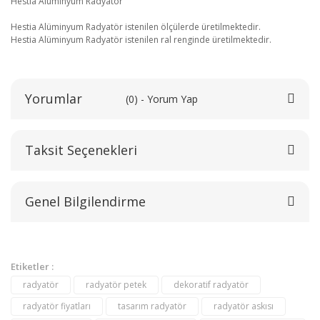
Hestia Alüminyum Radyatör
Hestia Alüminyum Radyatör istenilen ölçülerde üretilmektedir.
Hestia Alüminyum Radyatör istenilen ral renginde üretilmektedir.
Yorumlar
(0) - Yorum Yap
Taksit Seçenekleri
Bu ürüne ilk yorumu siz yapın!
Genel Bilgilendirme
Yorum Yaz
Etiketler :
radyatör
radyatör petek
dekoratif radyatör
radyatör fiyatları
tasarım radyatör
radyatör askısı