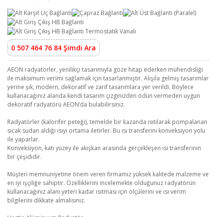
0 507 464 76 84 Şimdi Ara
AEON radyatörler, yenilikçi tasarımıyla göze hitap ederken mühendisliği
ile maksimum verimi sağlamak için tasarlanmıştır. Alışıla gelmiş tasarımlar
yerine şık, modern, dekoratif ve zarif tasarımlara yer verildi. Böylece
kullanacağınız alanda kendi tasarım çizginizden ödün vermeden uygun
dekoratif radyatörü AEON’da bulabilirsiniz.
Radyatörler (kalorifer peteği), temelde bir kazanda ısıtılarak pompalanan
sıcak sudan aldığı ısıyı ortama iletirler. Bu ısı transferini konveksiyon yolu
ile yaparlar.
Konveksiyon, katı yüzey ile akışkan arasında gerçekleşen ısı transferinin
bir çeşididir.
Müşteri memnuniyetine önem veren firmamız yüksek kalitede malzeme ve
en iyi işçiliğe sahiptir. Özelliklerini incelemekte olduğunuz radyatörün
kullanacağınız alanı yeteri kadar ısıtması için ölçülerini ve ısı verim
bilgilerini dikkate almalısınız.