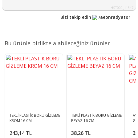
HST000_11347
Bizi takip edin
/aeonradyator
Bu ürünle birlikte alabileceğiniz ürünler
TEKLİ PLASTİK BORU GİZLEME
TEKLİ PLASTİK BORU GİZLEME
AY
KROM 16 CM
BEYAZ 16 CM
Gİ
243,14 TL
38,26 TL
35