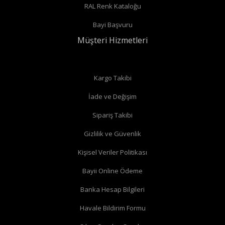
RAL Renk Kataloğu
Radyatör borularınız duvardan çıkıyor ve radyatörün arka
Bayi Başvuru
bağlantıları var ise
düz vana
alabilirsiniz.
Müşteri Hizmetleri
Düz radyatör vanalarında
Kargo Takibi
İade ve Değişim
Köşe radyatör vanaları
Sipariş Takibi
Gizlilik ve Güvenlik
Kişisel Veriler Politikası
Bayii Online Ödeme
Banka Hesap Bilgileri
Havale Bildirim Formu