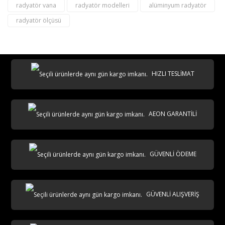
radyatör vana
radyatör modelleri
alüminyum radyatör
radyatör ölçüsü
destek@aeontasarimradyator.com
02163040450
HIZLI TESLİMAT
AEON GARANTİLİ
AKS
GÜVENLİ ÖDEME
GÜVENLİ ALIŞVERİŞ