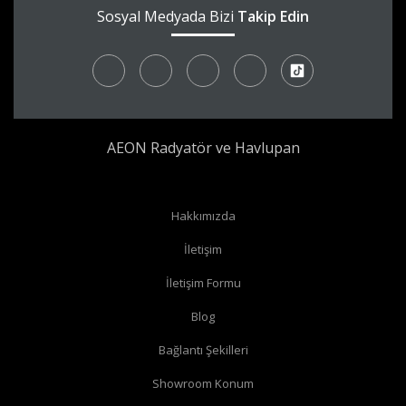
Sosyal Medyada Bizi
Takip Edin
AEON Radyatör ve Havlupan
Radyatör borularınız yerden çıkıyor ve radyatörünüzün yan
Hakkımızda
bağlantıları var ise
köşe vana
alabilirsiniz.
İletişim
Radyatör borularınız yerden çıkıyor ve radyatörünüzün alt
İletişim Formu
bağlantıları var ise
düz vana
alabilirsiniz.
Radyatör borularınız duvardan çıkıyor ve radyatörün yan
Blog
bağlantıları var ise
köşe vana
alabilirsiniz.
Bağlantı Şekilleri
Radyatör borularınız duvardan çıkıyor ve radyatörün alt
Showroom Konum
bağlantıları var ise
köşe vana
alabilirsiniz.