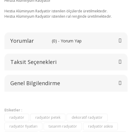
Hestia Alüminyum Radyatör
Hestia Alüminyum Radyatör istenilen ölçülerde üretilmektedir.
Hestia Alüminyum Radyatör istenilen ral renginde üretilmektedir.
Yorumlar
(0) - Yorum Yap
Taksit Seçenekleri
Bu ürüne ilk yorumu siz yapın!
Genel Bilgilendirme
Yorum Yaz
Etiketler :
radyatör
radyatör petek
dekoratif radyatör
radyatör fiyatları
tasarım radyatör
radyatör askısı