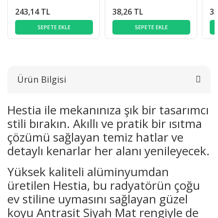
243,14 TL
38,26 TL
35
SEPETE EKLE
SEPETE EKLE
Ürün Bilgisi
Hestia ile mekanınıza şık bir tasarımcı
stili bırakın. Akıllı ve pratik bir ısıtma
çözümü sağlayan temiz hatlar ve
detaylı kenarlar her alanı yenileyecek.
Yüksek kaliteli alüminyumdan
üretilen Hestia, bu radyatörün çoğu
ev stiline uymasını sağlayan güzel
koyu Antrasit Siyah Mat rengiyle de