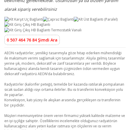
belirtmeniz gerekmektedir.
Ustanızdan ya da bizden yardım
alarak sipariş verebilirsiniz
0 507 464 76 84 Şimdi Ara
AEON radyatörler, yenilikçi tasarımıyla göze hitap ederken mühendisliği
ile maksimum verimi sağlamak için tasarlanmıştır. Alışıla gelmiş tasarımlar
yerine şık, modern, dekoratif ve zarif tasarımlara yer verildi. Böylece
kullanacağınız alanda kendi tasarım çizginizden ödün vermeden uygun
dekoratif radyatörü AEON’da bulabilirsiniz.
Radyatörler (kalorifer peteği), temelde bir kazanda ısıtılarak pompalanan
sıcak sudan aldığı ısıyı ortama iletirler. Bu ısı transferini konveksiyon yolu
ile yaparlar.
Konveksiyon, katı yüzey ile akışkan arasında gerçekleşen ısı transferinin
bir çeşididir.
Müşteri memnuniyetine önem veren firmamız yüksek kalitede malzeme ve
en iyi işçiliğe sahiptir. Özelliklerini incelemekte olduğunuz radyatörün
kullanacağınız alanı yeteri kadar ısıtması için ölçülerini ve ısı verim