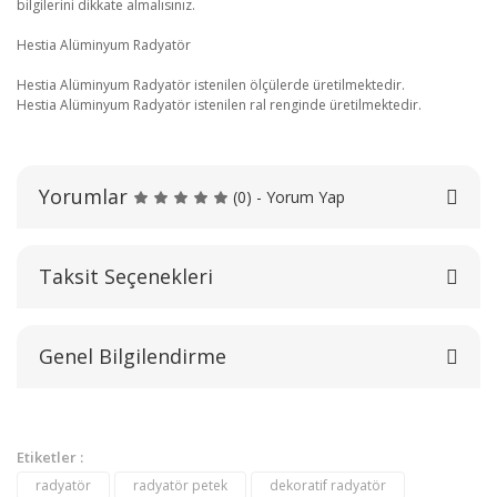
bilgilerini dikkate almalısınız.
Hestia Alüminyum Radyatör
Hestia Alüminyum Radyatör istenilen ölçülerde üretilmektedir.
Hestia Alüminyum Radyatör istenilen ral renginde üretilmektedir.
Yorumlar
(0) - Yorum Yap
Taksit Seçenekleri
Bu ürüne ilk yorumu siz yapın!
Genel Bilgilendirme
Yorum Yaz
Etiketler :
radyatör
radyatör petek
dekoratif radyatör