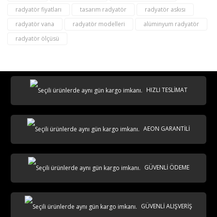
radyatör fiyatları
tasarım radyatör
radyatör askısı
radyatör vana
radyatör modelleri
alüminyum radyatör
radyatör ölçüsü
destek@aeontasarimradyator.com
02163040450
HIZLI TESLİMAT
AEON GARANTİLİ
AKS
GÜVENLİ ÖDEME
GÜVENLİ ALIŞVERİŞ