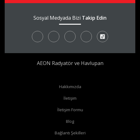
Sosyal Medyada Bizi
Takip Edin
AEON Radyatör ve Havlupan
Radyatör borularınız yerden çıkıyor ve radyatörünüzün yan
Hakkımızda
bağlantıları var ise
köşe vana
alabilirsiniz.
İletişim
Radyatör borularınız yerden çıkıyor ve radyatörünüzün alt
İletişim Formu
bağlantıları var ise
düz vana
alabilirsiniz.
Radyatör borularınız duvardan çıkıyor ve radyatörün yan
Blog
bağlantıları var ise
köşe vana
alabilirsiniz.
Bağlantı Şekilleri
Radyatör borularınız duvardan çıkıyor ve radyatörün alt