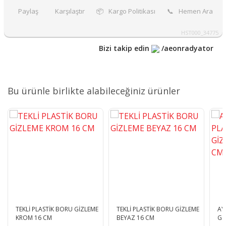
Paylaş
Karşılaştır
📦
Kargo Politikası
📞
Hemen Ara
HST000_34775
Bizi takip edin
/aeonradyator
Bu ürünle birlikte alabileceğiniz ürünler
TEKLİ PLASTİK BORU GİZLEME
TEKLİ PLASTİK BORU GİZLEME
AY
KROM 16 CM
BEYAZ 16 CM
Gİ