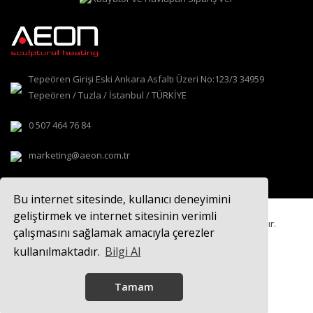
Tepeören Girişi Eski Ankara Asfaltı Üzeri No:123/3 34959
Tepeören / Tuzla / İstanbul / TÜRKİYE
0 507 464 76 84
marketing@aeon.com.tr
Bu internet sitesinde, kullanıcı deneyimini
geliştirmek ve internet sitesinin verimli
© 2021
AEON TASARIM RADYATÖR
Tüm hakları saklıdır.
çalışmasını sağlamak amacıyla çerezler
kullanılmaktadır.
Bilgi Al
Tamam