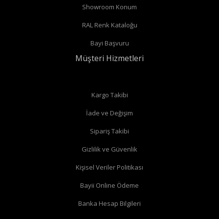
Showroom Konum
bağlantıları var ise
köşe vana
alabilirsiniz.
RAL Renk Kataloğu
Radyatör borularınız duvardan çıkıyor ve radyatörün arka
Bayi Başvuru
bağlantıları var ise
düz vana
alabilirsiniz.
Müşteri Hizmetleri
Düz radyatör vanalarında
Kargo Takibi
İade ve Değişim
Köşe radyatör vanaları
Sipariş Takibi
Gizlilik ve Güvenlik
Kişisel Veriler Politikası
Bayii Online Ödeme
Banka Hesap Bilgileri