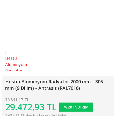
Hestia Alüminyum Radyatör 2000 mm - 805
mm (9 Dilim) - Antrasit (RAL7016)
36.841,17 TL
29.472,93 TL
%20 İNDİRİM
2.971,85 TL den başlayan taksitlerle!