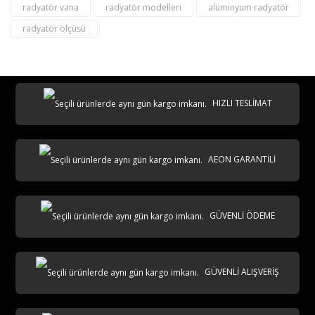
radyatör vana
radyatör modelleri
alüminyum radyatör
radyatör ölçüsü
destek@aeontasarimradyator.com
02163040450
HIZLI TESLİMAT
AEON GARANTİLİ
AKS
GÜVENLİ ÖDEME
GÜVENLİ ALIŞVERİŞ