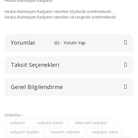
Hestia Alüminyum Radyatör
Hestia Alüminyum Radyatör istenilen ölçülerde üretilmektedir.
Hestia Alüminyum Radyatör istenilen ral renginde üretilmektedir.
Yorumlar
(0) - Yorum Yap
Taksit Seçenekleri
Bu ürüne ilk yorumu siz yapın!
Genel Bilgilendirme
Yorum Yaz
Etiketler :
radyatör
radyatör petek
dekoratif radyatör
radyatör fiyatları
tasarım radyatör
radyatör askısı