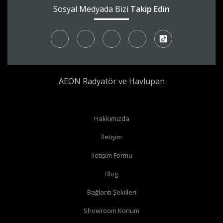
Sosyal Medyada Bizi
Takip Edin
AEON Radyatör ve Havlupan
Radyatör borularınız yerden çıkıyor ve radyatörünüzün yan
Hakkımızda
bağlantıları var ise
köşe vana
alabilirsiniz.
İletişim
Radyatör borularınız yerden çıkıyor ve radyatörünüzün alt
İletişim Formu
bağlantıları var ise
düz vana
alabilirsiniz.
Radyatör borularınız duvardan çıkıyor ve radyatörün yan
Blog
bağlantıları var ise
köşe vana
alabilirsiniz.
Bağlantı Şekilleri
Radyatör borularınız duvardan çıkıyor ve radyatörün alt
Showroom Konum
bağlantıları var ise
köşe vana
alabilirsiniz.