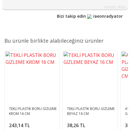
HST000_78509
Bizi takip edin
/aeonradyator
Bu ürünle birlikte alabileceğiniz ürünler
TEKLİ PLASTİK BORU GİZLEME
TEKLİ PLASTİK BORU GİZLEME
AY
KROM 16 CM
BEYAZ 16 CM
Gİ
243,14 TL
38,26 TL
35