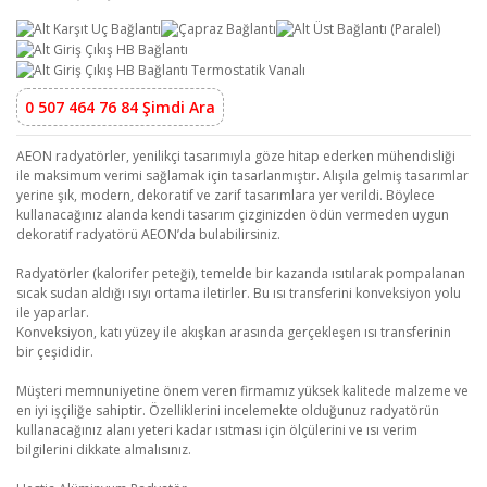
0 507 464 76 84 Şimdi Ara
AEON radyatörler, yenilikçi tasarımıyla göze hitap ederken mühendisliği
ile maksimum verimi sağlamak için tasarlanmıştır. Alışıla gelmiş tasarımlar
yerine şık, modern, dekoratif ve zarif tasarımlara yer verildi. Böylece
kullanacağınız alanda kendi tasarım çizginizden ödün vermeden uygun
dekoratif radyatörü AEON’da bulabilirsiniz.
Radyatörler (kalorifer peteği), temelde bir kazanda ısıtılarak pompalanan
sıcak sudan aldığı ısıyı ortama iletirler. Bu ısı transferini konveksiyon yolu
ile yaparlar.
Konveksiyon, katı yüzey ile akışkan arasında gerçekleşen ısı transferinin
bir çeşididir.
Müşteri memnuniyetine önem veren firmamız yüksek kalitede malzeme ve
en iyi işçiliğe sahiptir. Özelliklerini incelemekte olduğunuz radyatörün
kullanacağınız alanı yeteri kadar ısıtması için ölçülerini ve ısı verim
bilgilerini dikkate almalısınız.