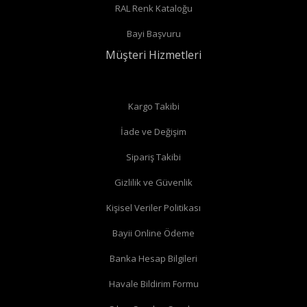
RAL Renk Kataloğu
Radyatör borularınız duvardan çıkıyor ve radyatörün arka
Bayi Başvuru
bağlantıları var ise
düz vana
alabilirsiniz.
Müşteri Hizmetleri
Düz radyatör vanalarında
Kargo Takibi
İade ve Değişim
Köşe radyatör vanaları
Sipariş Takibi
Gizlilik ve Güvenlik
Kişisel Veriler Politikası
Bayii Online Ödeme
Banka Hesap Bilgileri
Havale Bildirim Formu