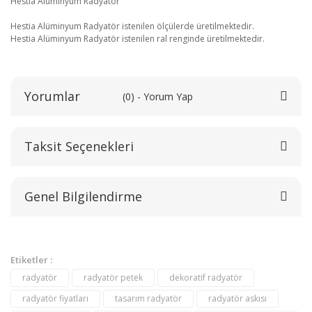
Hestia Alüminyum Radyatör
Hestia Alüminyum Radyatör istenilen ölçülerde üretilmektedir.
Hestia Alüminyum Radyatör istenilen ral renginde üretilmektedir.
Yorumlar
(0) - Yorum Yap
Taksit Seçenekleri
Bu ürüne ilk yorumu siz yapın!
Genel Bilgilendirme
Yorum Yaz
Etiketler :
radyatör
radyatör petek
dekoratif radyatör
radyatör fiyatları
tasarım radyatör
radyatör askısı