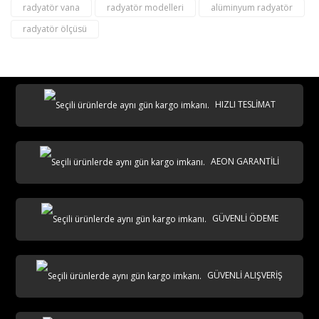
radyatör vana
radyatör modelleri
alüminyum radyatör
radyatör ölçüsü
destek@aeontasarimradyator.com
02163040450
HIZLI TESLİMAT
AEON GARANTİLİ
AKS
GÜVENLİ ÖDEME
GÜVENLİ ALIŞVERİŞ