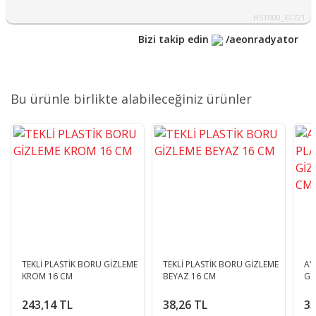
HST000_61721
Bizi takip edin
/aeonradyator
Bu ürünle birlikte alabileceğiniz ürünler
TEKLİ PLASTİK BORU GİZLEME
TEKLİ PLASTİK BORU GİZLEME
AY
KROM 16 CM
BEYAZ 16 CM
Gİ
243,14 TL
38,26 TL
35