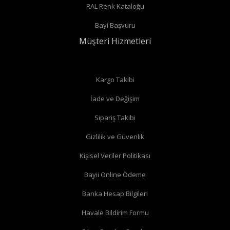
RAL Renk Kataloğu
Radyatör borularınız duvardan çıkıyor ve radyatörün arka
Bayi Başvuru
bağlantıları var ise
düz vana
alabilirsiniz.
Müşteri Hizmetleri
Düz radyatör vanalarında
Kargo Takibi
İade ve Değişim
Köşe radyatör vanaları
Sipariş Takibi
Gizlilik ve Güvenlik
Kişisel Veriler Politikası
Bayii Online Ödeme
Banka Hesap Bilgileri
Havale Bildirim Formu