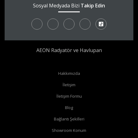
Sosyal Medyada Bizi
Takip Edin
AEON Radyatör ve Havlupan
Radyatör borularınız yerden çıkıyor ve radyatörünüzün yan
Hakkımızda
bağlantıları var ise
köşe vana
alabilirsiniz.
İletişim
Radyatör borularınız yerden çıkıyor ve radyatörünüzün alt
İletişim Formu
bağlantıları var ise
düz vana
alabilirsiniz.
Radyatör borularınız duvardan çıkıyor ve radyatörün yan
Blog
bağlantıları var ise
köşe vana
alabilirsiniz.
Bağlantı Şekilleri
Radyatör borularınız duvardan çıkıyor ve radyatörün alt
Showroom Konum
bağlantıları var ise
köşe vana
alabilirsiniz.