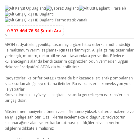
0 507 464 76 84 Şimdi Ara
AEON radyatörler, yenilikçi tasarımıyla göze hitap ederken mühendisliği
ile maksimum verimi sağlamak için tasarlanmıştır. Alışıla gelmiş tasarımlar
yerine şık, modern, dekoratif ve zarif tasarımlara yer verildi. Böylece
kullanacağınız alanda kendi tasarım çizginizden ödün vermeden uygun
dekoratif radyatörü AEON’da bulabilirsiniz.
Radyatörler (kalorifer peteği), temelde bir kazanda ısıtılarak pompalanan
sıcak sudan aldığı ısıyı ortama iletirler. Bu ısı transferini konveksiyon yolu
ile yaparlar.
Konveksiyon, katı yüzey ile akışkan arasında gerçekleşen ısı transferinin
bir çeşididir.
Müşteri memnuniyetine önem veren firmamız yüksek kalitede malzeme ve
en iyi işçiliğe sahiptir. Özelliklerini incelemekte olduğunuz radyatörün
kullanacağınız alanı yeteri kadar ısıtması için ölçülerini ve ısı verim
bilgilerini dikkate almalısınız.