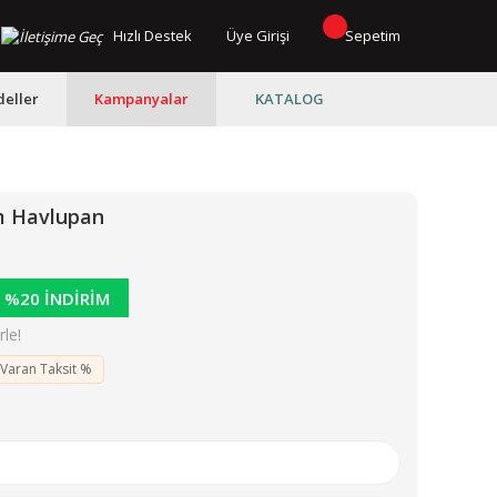
Hızlı Destek
Üye Girişi
Sepetim
eller
Kampanyalar
KATALOG
m Havlupan
%20 İNDİRİM
le!
 Varan Taksit %