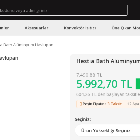
ünler
Aksesuarlar
Konvektör Isıtıcı
Öne Çıkan Mod
ia Bath Alüminyum Havlupan
Hestia Bath Alüminyu
7.490,88 TL
5.992,70 TL
604,26 TL den başlayan taksitler
Peşin Fiyatına
3 Taksit
12 Aya
Seçiniz: