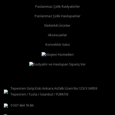
Paslanmaz Çelik Radyatörler
Paslanmaz Çelik Havlupanlar
düz radyatör vanası
köşe radyatör vanası
Elektirkili Ürünler
Aksesuarlar
Konvektör Isıtıcı
Tepeören Girişi Eski Ankara Asfaltı Üzeri No:123/3 34959
Tepeören / Tuzla / İstanbul / TÜRKİYE
0 507 464 76 84