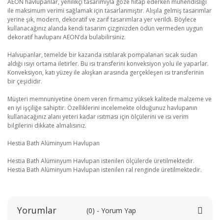
AEON havlupanlar, yenilikçi tasarımıyla göze hitap ederken mühendisliği
ile maksimum verimi sağlamak için tasarlanmıştır. Alışıla gelmiş tasarımlar
yerine şık, modern, dekoratif ve zarif tasarımlara yer verildi. Böylece
kullanacağınız alanda kendi tasarım çizginizden ödün vermeden uygun
dekoratif havlupanı AEON’da bulabilirsiniz.
Halvupanlar, temelde bir kazanda ısıtılarak pompalanan sıcak sudan
aldığı ısıyı ortama iletirler. Bu ısı transferini konveksiyon yolu ile yaparlar.
Konveksiyon, katı yüzey ile akışkan arasında gerçekleşen ısı transferinin
bir çeşididir.
Müşteri memnuniyetine önem veren firmamız yüksek kalitede malzeme ve
en iyi işçiliğe sahiptir. Özelliklerini incelemekte olduğunuz havlupanın
kullanacağınız alanı yeteri kadar ısıtması için ölçülerini ve ısı verim
bilgilerini dikkate almalısınız.
Hestia Bath Alüminyum Havlupan
Hestia Bath Alüminyum Havlupan istenilen ölçülerde üretilmektedir.
Hestia Bath Alüminyum Havlupan istenilen ral renginde üretilmektedir.
Yorumlar
(0) - Yorum Yap