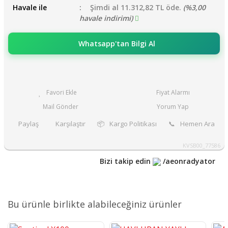
Havale ile
Şimdi al 11.312,82 TL öde.
(%3,00
havale indirimi)
Whatsapp'tan Bilgi Al
Fiyat Alarmı
Mail Gönder
Yorum Yap
Paylaş
Karşılaştır
📦
Kargo Politikası
📞
Hemen Ara
KVSB00_77586
Bizi takip edin
/aeonradyator
Bu ürünle birlikte alabileceğiniz ürünler