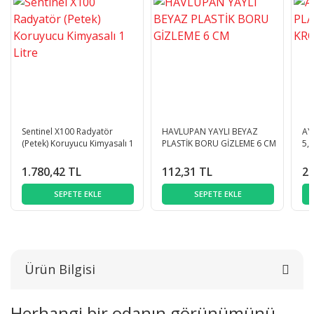
Sentinel X100 Radyatör
HAVLUPAN YAYLI BEYAZ
AY
(Petek) Koruyucu Kimyasalı 1
PLASTİK BORU GİZLEME 6 CM
5,
Litre
1.780,42 TL
112,31 TL
29
SEPETE EKLE
SEPETE EKLE
Ürün Bilgisi
Herhangi bir odanın görünümünü