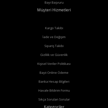
Bayi Başvuru
bağlantıları var ise
düz vana
alabilirsiniz.
Müşteri Hizmetleri
Düz radyatör vanalarında
Kargo Takibi
İade ve Değişim
Köşe radyatör vanaları
Sipariş Takibi
Gizlilik ve Güvenlik
Kişisel Veriler Politikası
Bayii Online Ödeme
Banka Hesap Bilgileri
Havale Bildirim Formu
Sıkça Sorulan Sorular
Kategoriler