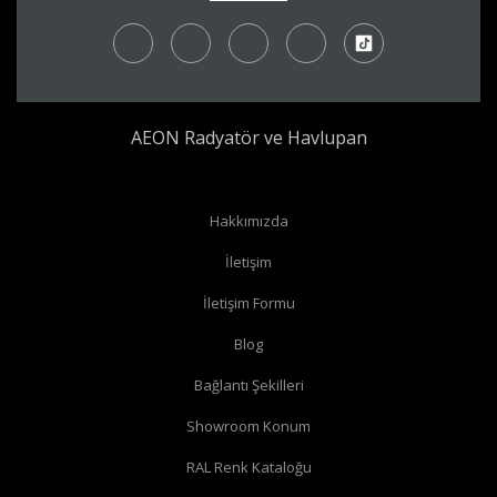
AEON Radyatör ve Havlupan
Radyatör borularınız yerden çıkıyor ve radyatörünüzün yan
Hakkımızda
bağlantıları var ise
köşe vana
alabilirsiniz.
İletişim
Radyatör borularınız yerden çıkıyor ve radyatörünüzün alt
İletişim Formu
bağlantıları var ise
düz vana
alabilirsiniz.
Radyatör borularınız duvardan çıkıyor ve radyatörün yan
Blog
bağlantıları var ise
köşe vana
alabilirsiniz.
Bağlantı Şekilleri
Radyatör borularınız duvardan çıkıyor ve radyatörün alt
Showroom Konum
bağlantıları var ise
köşe vana
alabilirsiniz.
RAL Renk Kataloğu
Radyatör borularınız duvardan çıkıyor ve radyatörün arka