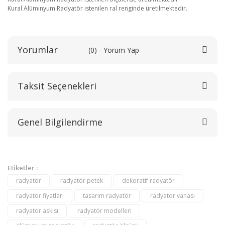
Kural Alüminyum Radyatör istenilen ral renginde üretilmektedir.
Yorumlar
(0) - Yorum Yap
Taksit Seçenekleri
Bu ürüne ilk yorumu siz yapın!
Genel Bilgilendirme
Yorum Yaz
Etiketler :
radyatör
radyatör petek
dekoratif radyatör
radyatör fiyatları
tasarım radyatör
radyatör vanası
radyatör askısı
radyatör modelleri