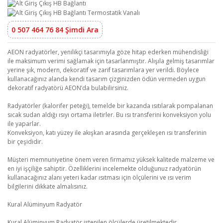
0 507 464 76 84 Şimdi Ara
AEON radyatörler, yenilikçi tasarımıyla göze hitap ederken mühendisliği
ile maksimum verimi sağlamak için tasarlanmıştır. Alışıla gelmiş tasarımlar
yerine şık, modern, dekoratif ve zarif tasarımlara yer verildi. Böylece
kullanacağınız alanda kendi tasarım çizginizden ödün vermeden uygun
dekoratif radyatörü AEON’da bulabilirsiniz.
Radyatörler (kalorifer peteği), temelde bir kazanda ısıtılarak pompalanan
sıcak sudan aldığı ısıyı ortama iletirler. Bu ısı transferini konveksiyon yolu
ile yaparlar.
Konveksiyon, katı yüzey ile akışkan arasında gerçekleşen ısı transferinin
bir çeşididir.
Müşteri memnuniyetine önem veren firmamız yüksek kalitede malzeme ve
en iyi işçiliğe sahiptir. Özelliklerini incelemekte olduğunuz radyatörün
kullanacağınız alanı yeteri kadar ısıtması için ölçülerini ve ısı verim
bilgilerini dikkate almalısınız.
Kural Alüminyum Radyatör
Kural Alüminyum Radyatör istenilen ölçülerde üretilmektedir.