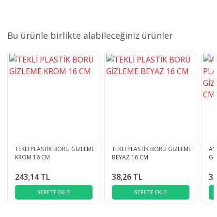
Bu ürünle birlikte alabileceğiniz ürünler
TEKLİ PLASTİK BORU GİZLEME
TEKLİ PLASTİK BORU GİZLEME
AY
KROM 16 CM
BEYAZ 16 CM
Gİ
243,14 TL
38,26 TL
35
SEPETE EKLE
SEPETE EKLE