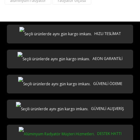
alüminyum radyatör
radyatör ölçüsü
destek@aeontasarimradyator.com
02163040450
HIZLI TESLİMAT
AEON GARANTİLİ
AKS
GÜVENLİ ÖDEME
GÜVENLİ ALIŞVERİŞ
DESTEK HATTI