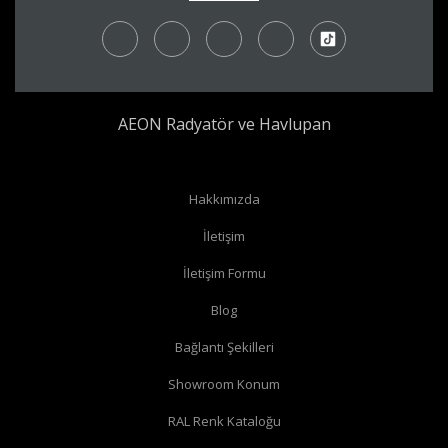
AEON Radyatör ve Havlupan
Radyatör borularınız yerden çıkıyor ve radyatörünüzün yan
Hakkımızda
bağlantıları var ise
köşe vana
alabilirsiniz.
İletişim
Radyatör borularınız yerden çıkıyor ve radyatörünüzün alt
İletişim Formu
bağlantıları var ise
düz vana
alabilirsiniz.
Radyatör borularınız duvardan çıkıyor ve radyatörün yan
Blog
bağlantıları var ise
köşe vana
alabilirsiniz.
Bağlantı Şekilleri
Radyatör borularınız duvardan çıkıyor ve radyatörün alt
Showroom Konum
bağlantıları var ise
köşe vana
alabilirsiniz.
RAL Renk Kataloğu
Radyatör borularınız duvardan çıkıyor ve radyatörün arka