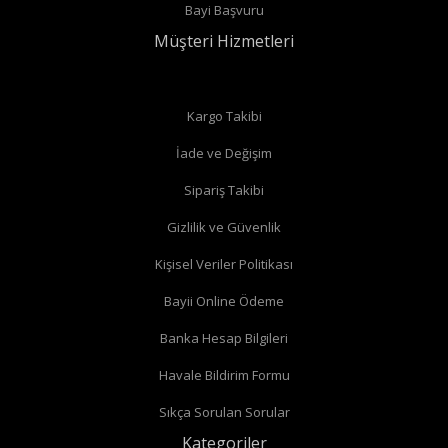
Bayi Başvuru
bağlantıları var ise
düz vana
alabilirsiniz.
Müşteri Hizmetleri
Düz radyatör vanalarında
Kargo Takibi
İade ve Değişim
Köşe radyatör vanaları
Sipariş Takibi
Gizlilik ve Güvenlik
Kişisel Veriler Politikası
Bayii Online Ödeme
Banka Hesap Bilgileri
Havale Bildirim Formu
Sıkça Sorulan Sorular
Kategoriler