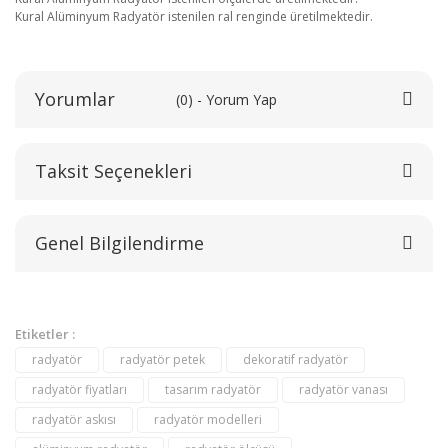
Kural Alüminyum Radyatör istenilen ral renginde üretilmektedir.
Yorumlar
(0) - Yorum Yap
Taksit Seçenekleri
Bu ürüne ilk yorumu siz yapın!
Genel Bilgilendirme
Yorum Yaz
Etiketler :
radyatör
radyatör petek
dekoratif radyatör
radyatör fiyatları
tasarım radyatör
radyatör vanası
radyatör askısı
radyatör modelleri