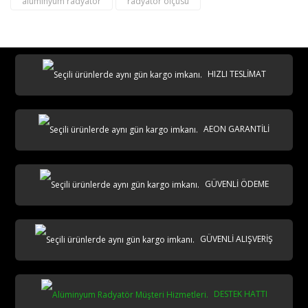
alüminyum radyatör
radyatör ölçüsü
destek@aeontasarimradyator.com
02163040450
HIZLI TESLİMAT
AEON GARANTİLİ
AKS
GÜVENLİ ÖDEME
GÜVENLİ ALIŞVERİŞ
DESTEK HATTI