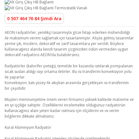
0 507 464 76 84 Şimdi Ara
AEON radyatörler, yenilikçi tasarımıyla göze hitap ederken mühendisliği
ile maksimum verimi sağlamak için tasarlanmıştır. Alışıla gelmiş tasarımlar
yerine şık, modern, dekoratif ve zarif tasarımlara yer verildi. Böylece
kullanacağınız alanda kendi tasarım çizginizden ödün vermeden uygun
dekoratif radyatörü AEON’da bulabilirsiniz.
Radyatörler (kalorifer peteği), temelde bir kazanda ısıtılarak pompalanan
sıcak sudan aldığı ısıyı ortama iletirler. Bu ısı transferini konveksiyon yolu
ile yaparlar.
Konveksiyon, katı yüzey ile akışkan arasında gerçekleşen ısı transferinin
bir çeşididir.
Müşteri memnuniyetine önem veren firmamız yüksek kalitede malzeme ve
en iyi işçiliğe sahiptir. Özelliklerini incelemekte olduğunuz radyatörün
kullanacağınız alanı yeteri kadar ısıtması için ölçülerini ve ısı verim
bilgilerini dikkate almalısınız.
Kural Alüminyum Radyatör
Kural Alüminyum Radyatör istenilen ölçülerde üretilmektedir.