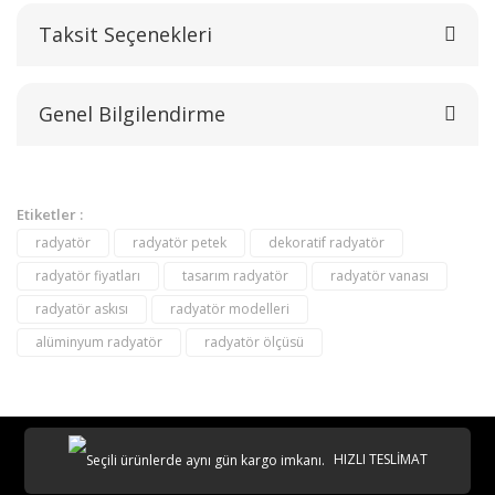
Taksit Seçenekleri
Bu ürüne ilk yorumu siz yapın!
Genel Bilgilendirme
Yorum Yaz
Etiketler :
radyatör
radyatör petek
dekoratif radyatör
radyatör fiyatları
tasarım radyatör
radyatör vanası
radyatör askısı
radyatör modelleri
alüminyum radyatör
radyatör ölçüsü
destek@aeontasarimradyator.com
02163040450
HIZLI TESLİMAT