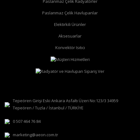
Paslanmaz Çelik Radyatörler
Paslanmaz Çelik Havlupanlar
düz radyatör vanası
köşe radyatör vanası
Elektirkili Ürünler
Aksesuarlar
Konvektör Isıtıcı
Tepeören Girişi Eski Ankara Asfaltı Üzeri No:123/3 34959
Tepeören / Tuzla / İstanbul / TÜRKİYE
0 507 464 76 84
marketing@aeon.com.tr