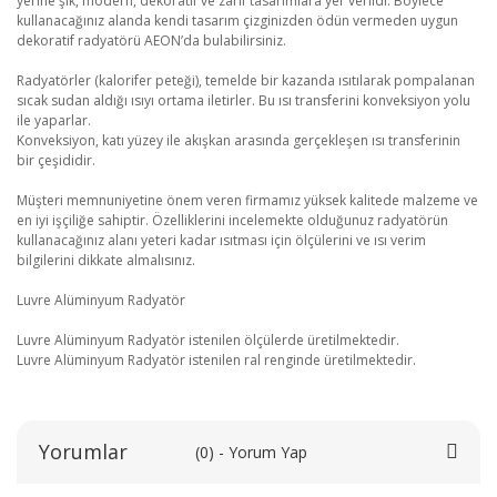
yerine şık, modern, dekoratif ve zarif tasarımlara yer verildi. Böylece
kullanacağınız alanda kendi tasarım çizginizden ödün vermeden uygun
dekoratif radyatörü AEON’da bulabilirsiniz.
Radyatörler (kalorifer peteği), temelde bir kazanda ısıtılarak pompalanan
sıcak sudan aldığı ısıyı ortama iletirler. Bu ısı transferini konveksiyon yolu
ile yaparlar.
Konveksiyon, katı yüzey ile akışkan arasında gerçekleşen ısı transferinin
bir çeşididir.
Müşteri memnuniyetine önem veren firmamız yüksek kalitede malzeme ve
en iyi işçiliğe sahiptir. Özelliklerini incelemekte olduğunuz radyatörün
kullanacağınız alanı yeteri kadar ısıtması için ölçülerini ve ısı verim
bilgilerini dikkate almalısınız.
Luvre Alüminyum Radyatör
Luvre Alüminyum Radyatör istenilen ölçülerde üretilmektedir.
Luvre Alüminyum Radyatör istenilen ral renginde üretilmektedir.
Yorumlar
(0) - Yorum Yap