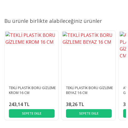
Bu ürünle birlikte alabileceğiniz ürünler
TEKLİ PLASTİK BORU GİZLEME
TEKLİ PLASTİK BORU GİZLEME
AY
KROM 16 CM
BEYAZ 16 CM
Gİ
243,14 TL
38,26 TL
35
SEPETE EKLE
SEPETE EKLE