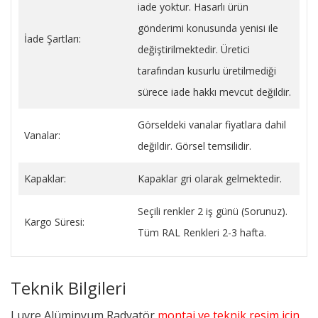
iade yoktur. Hasarlı ürün
gönderimi konusunda yenisi ile
İade Şartları:
değiştirilmektedir. Üretici
tarafından kusurlu üretilmediği
sürece iade hakkı mevcut değildir.
Görseldeki vanalar fiyatlara dahil
Vanalar:
değildir. Görsel temsilidir.
Kapaklar:
Kapaklar gri olarak gelmektedir.
Seçili renkler 2 iş günü (Sorunuz).
Kargo Süresi:
Tüm RAL Renkleri 2-3 hafta.
Teknik Bilgileri
Luvre Alüminyum Radyatör
montaj ve teknik resim için