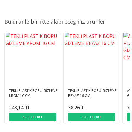
Bu ürünle birlikte alabileceğiniz ürünler
TEKLİ PLASTİK BORU GİZLEME
TEKLİ PLASTİK BORU GİZLEME
AY
KROM 16 CM
BEYAZ 16 CM
Gİ
243,14 TL
38,26 TL
35
SEPETE EKLE
SEPETE EKLE