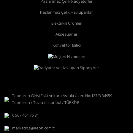
Paslanmaz Çelik Radyatörler
Paslanmaz Çelik Havlupanlar
düz radyatör vanası
köşe radyatör vanası
Elektirkili Ürünler
Aksesuarlar
Konvektör Isıtıcı
Tepeören Girişi Eski Ankara Asfaltı Üzeri No:123/3 34959
Tepeören / Tuzla / İstanbul / TÜRKİYE
0 507 464 76 84
marketing@aeon.com.tr