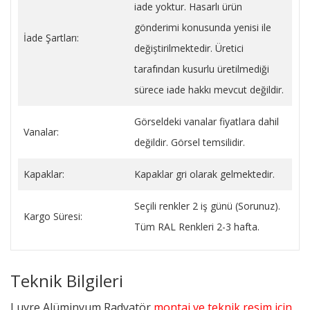
iade yoktur. Hasarlı ürün
gönderimi konusunda yenisi ile
İade Şartları:
değiştirilmektedir. Üretici
tarafından kusurlu üretilmediği
sürece iade hakkı mevcut değildir.
Görseldeki vanalar fiyatlara dahil
Vanalar:
değildir. Görsel temsilidir.
Kapaklar:
Kapaklar gri olarak gelmektedir.
Seçili renkler 2 iş günü (Sorunuz).
Kargo Süresi:
Tüm RAL Renkleri 2-3 hafta.
Teknik Bilgileri
Luvre Alüminyum Radyatör
montaj ve teknik resim için