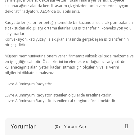
yerine şık, modern, dekoratif ve zarif tasarımlara yer verildi. Böylece
kullanacağınız alanda kendi tasarım çizginizden ödün vermeden uygun
dekoratif radyatörü AEON’da bulabilirsiniz.
Radyatörler (kalorifer peteği), temelde bir kazanda ısıtılarak pompalanan
sıcak sudan aldığı ısıyı ortama iletirler. Bu ısı transferini konveksiyon yolu
ile yaparlar.
Konveksiyon, katı yüzey ile akışkan arasında gerçekleşen ısı transferinin
bir çeşididir.
Müşteri memnuniyetine önem veren firmamız yüksek kalitede malzeme ve
en iyi işçiliğe sahiptir. Özelliklerini incelemekte olduğunuz radyatörün
kullanacağınız alanı yeteri kadar ısıtması için ölçülerini ve ısı verim
bilgilerini dikkate almalısınız.
Luvre Alüminyum Radyatör
Luvre Alüminyum Radyatör istenilen ölçülerde üretilmektedir.
Luvre Alüminyum Radyatör istenilen ral renginde üretilmektedir.
Yorumlar
(0) - Yorum Yap