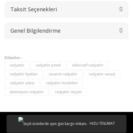
Taksit Seçenekleri
Bu ürüne ilk yorumu siz yapın!
Genel Bilgilendirme
Yorum Yaz
Etiketler :
radyatör
radyatör petek
dekoratif radyatör
radyatör fiyatları
tasarım radyatör
radyatör vanası
radyatör askısı
radyatör modelleri
alüminyum radyatör
radyatör ölçüsü
destek@aeontasarimradyator.com
02163040450
HIZLI TESLİMAT