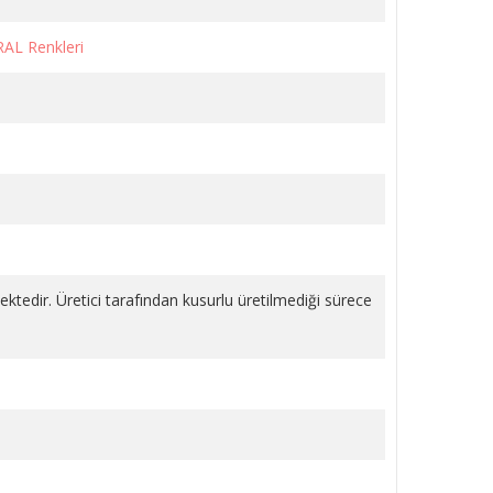
RAL Renkleri
LI
KÖŞE VANA METAL VOLANLI
KROM 1/2 PPRC
1.243,18 TL
SEPETE EKLE
mektedir. Üretici tarafından kusurlu üretilmediği sürece