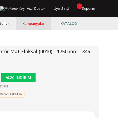
Hızlı Destek
Üye Girişi
Sepetim
eller
Kampanyalar
KATALOG
ör Mat Eloksal (0010) - 1750 mm - 345
%20 İNDİRİM
erle!
 Varan Taksit %