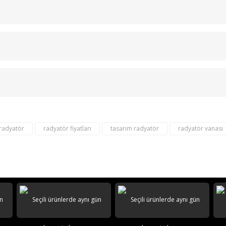
Bu ürüne ilk yorumu siz yapın!
Yorum Yaz
 radyatör
radyatör fiyatları
tasarım radyatör
radyatör vanası
destek@aeontasarimradyator.c