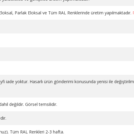
 Eloksal, Parlak Eloksal ve Tüm RAL Renklerinde üretim yapılmaktadır.
DÜZ VANA PLASTİK VOLANLI
DÜZ VANA PLASTİK VOLAN
salı 1
KROM PE-X 16*2
BEYAZ 1/2 PPRC
1.130,98 TL
686,66 TL
SEPETE EKLE
SEPETE EKLE
 keyfi iade yoktur. Hasarlı ürün gönderimi konusunda yenisi ile değiştiril
ahil değildir. Görsel temsilidir.
dir.
runuz). Tüm RAL Renkleri 2-3 hafta.