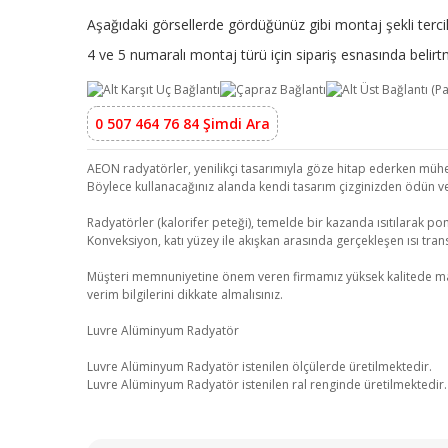
Aşağıdaki görsellerde gördüğünüz gibi montaj şekli tercih
4 ve 5 numaralı montaj türü için sipariş esnasında beli
0 507 464 76 84 Şimdi Ara
AEON radyatörler, yenilikçi tasarımıyla göze hitap ederken mühend
Böylece kullanacağınız alanda kendi tasarım çizginizden ödün v
Radyatörler (kalorifer peteği), temelde bir kazanda ısıtılarak pom
Konveksiyon, katı yüzey ile akışkan arasında gerçekleşen ısı transf
Müşteri memnuniyetine önem veren firmamız yüksek kalitede malzeme
verim bilgilerini dikkate almalısınız.
Luvre Alüminyum Radyatör
Luvre Alüminyum Radyatör istenilen ölçülerde üretilmektedir.
Luvre Alüminyum Radyatör istenilen ral renginde üretilmektedir.