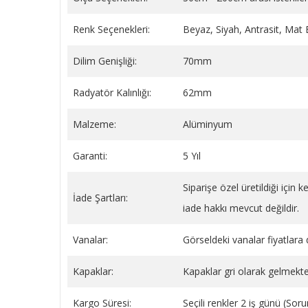
Renk Seçenekleri:
Beyaz, Siyah, Antrasit, Mat
Dilim Genişliği:
70mm
BEYAZ YAYLI PLASTİK BORU
Sentinel X100 Radyatör
GİZLEME 9 CM
(Petek) Koruyucu Kimya
Radyatör Kalınlığı:
62mm
Litre
149,34 TL
1.778,45 TL
Malzeme:
Alüminyum
SEPETE EKLE
SEPETE EKLE
Garanti:
5 Yıl
Siparişe özel üretildiği için
İade Şartları:
iade hakkı mevcut değildir.
Vanalar:
Görseldeki vanalar fiyatlara d
Kapaklar:
Kapaklar gri olarak gelmekte
Kargo Süresi:
Seçili renkler 2 iş günü (So