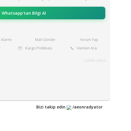
Whatsapp'tan Bilgi Al
t Alarmı
Mail Gönder
Yorum Yap
r
📦
Kargo Politikası
📞
Hemen Ara
LVR000_66614
Bizi takip edin
/aeonradyator