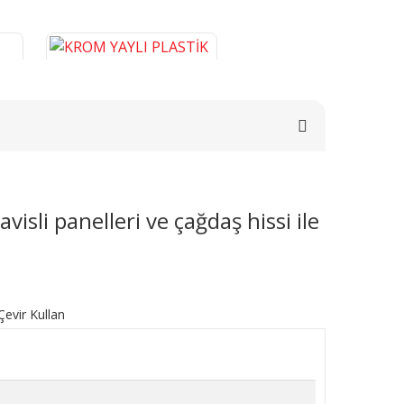
isli panelleri ve çağdaş hissi ile
E
KROM YAYLI PLASTİK BORU
0
GİZLEME 9 CM
276,46 TL
SEPETE EKLE