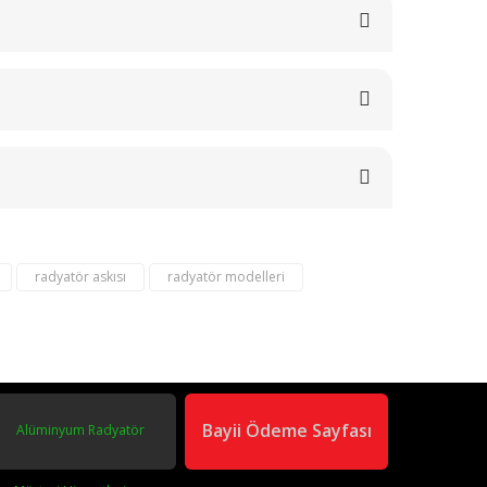
radyatör askısı
radyatör modelleri
om
02163040450
Bayii Ödeme Sayfası