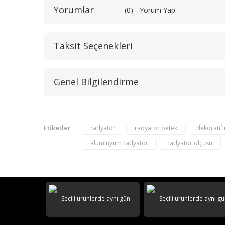
Yorumlar
(0) - Yorum Yap
Taksit Seçenekleri
Genel Bilgilendirme
Etiketler :
radyatör
radyatör petek
dekoratif
alüminyum radyatör
radyatör ölçüsü
AKS