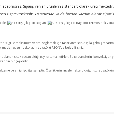
 edebilirsiniz. Sipariş verilen ürünleriniz standart olarak üretilmekted
rtmeniz gerekmektedir.
Ustanızdan ya da bizden yardım alarak sipariş 
isliği ile maksimum verimi sağlamak için tasarlanmıştır. Alışıla gelmiş tasarımla
ermeden uygun dekoratif radyatörü AEON’da bulabilirsiniz.
palanan sıcak sudan aldığı ısıyı ortama iletirler. Bu ısı transferini konveksiyon yo
erinin bir çeşididir.
 ve en iyi işçiliğe sahiptir. Özelliklerini incelemekte olduğunuz radyatörün kull