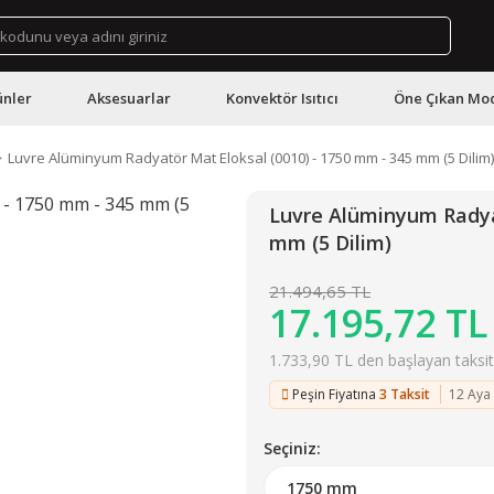
ünler
Aksesuarlar
Konvektör Isıtıcı
Öne Çıkan Mod
Luvre Alüminyum Radyatör Mat Eloksal (0010) - 1750 mm - 345 mm (5 Dilim)
Luvre Alüminyum Radyat
mm (5 Dilim)
21.494,65 TL
17.195,72 TL
1.733,90 TL den başlayan taksitl
Peşin Fiyatına
3 Taksit
12 Aya
Seçiniz: