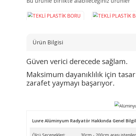
Bu ürünle birlikte alabileceğiniz ürünler
Ürün Bilgisi
Güven verici derecede sağlam.
Maksimum dayanıklılık için tasarl
TEKLİ PLASTİK BORU GİZLEME
TEKLİ PLASTİK BORU G
KROM 16 CM
BEYAZ 16 CM
zarafet yaymayı başarıyor.
243,14 TL
38,26 TL
SEPETE EKLE
SEPETE EKLE
Luvre Alüminyum Radyatör Hakkında Genel Bilgil
Ölçü Seçenekleri:
30cm - 200cm arası istenilen