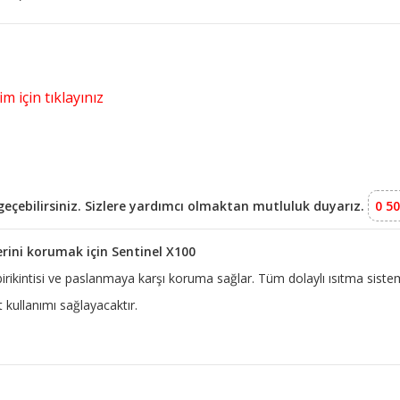
m için tıklayınız
e geçebilirsiniz. Sizlere yardımcı olmaktan mutluluk duyarız.
0 50
erini korumak için Sentinel X100
 birikintisi ve paslanmaya karşı koruma sağlar. Tüm dolaylı ısıtma siste
kullanımı sağlayacaktır.