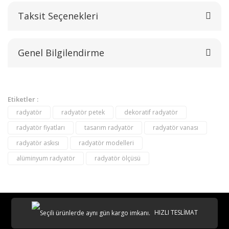
Taksit Seçenekleri
Bu ürüne ilk yorumu siz yapın!
Genel Bilgilendirme
Yorum Yaz
Etiketler :
radyatör
radyatör petek
dekoratif radyatör
radyatör fiyatları
tasarım radyatör
radyatör vanası
radyatör askısı
radyatör modelleri
alüminyum radyatör
radyatör ölçüsü
destek@aeontasarimradyator.com
02163040450
HIZLI TESLİMAT