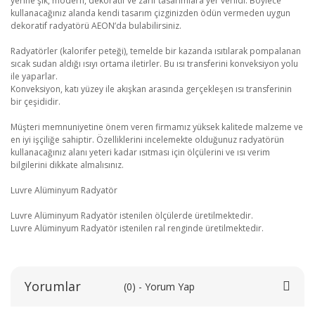
yerine şık, modern, dekoratif ve zarif tasarımlara yer verildi. Böylece
kullanacağınız alanda kendi tasarım çizginizden ödün vermeden uygun
dekoratif radyatörü AEON’da bulabilirsiniz.
Radyatörler (kalorifer peteği), temelde bir kazanda ısıtılarak pompalanan
sıcak sudan aldığı ısıyı ortama iletirler. Bu ısı transferini konveksiyon yolu
ile yaparlar.
Konveksiyon, katı yüzey ile akışkan arasında gerçekleşen ısı transferinin
bir çeşididir.
Müşteri memnuniyetine önem veren firmamız yüksek kalitede malzeme ve
en iyi işçiliğe sahiptir. Özelliklerini incelemekte olduğunuz radyatörün
kullanacağınız alanı yeteri kadar ısıtması için ölçülerini ve ısı verim
bilgilerini dikkate almalısınız.
Luvre Alüminyum Radyatör
Luvre Alüminyum Radyatör istenilen ölçülerde üretilmektedir.
Luvre Alüminyum Radyatör istenilen ral renginde üretilmektedir.
Yorumlar
(0) - Yorum Yap