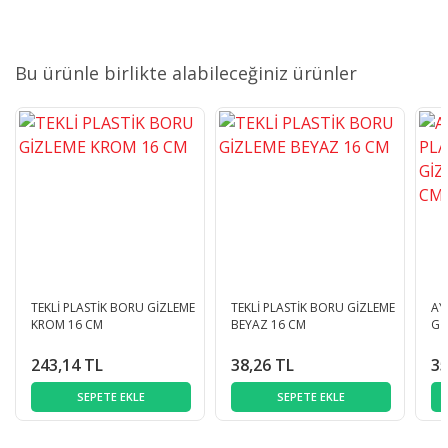
Bu ürünle birlikte alabileceğiniz ürünler
TEKLİ PLASTİK BORU GİZLEME
TEKLİ PLASTİK BORU GİZLEME
AY
KROM 16 CM
BEYAZ 16 CM
Gİ
243,14 TL
38,26 TL
35
SEPETE EKLE
SEPETE EKLE