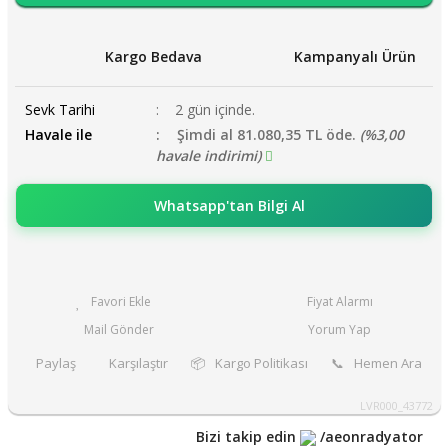
Kargo Bedava
Kampanyalı Ürün
Sevk Tarihi
2 gün içinde.
Havale ile
Şimdi al 81.080,35 TL öde.
(%3,00
havale indirimi)
Whatsapp'tan Bilgi Al
Fiyat Alarmı
Mail Gönder
Yorum Yap
Paylaş
Karşılaştır
📦
Kargo Politikası
📞
Hemen Ara
LVR000_43772
Bizi takip edin
/aeonradyator