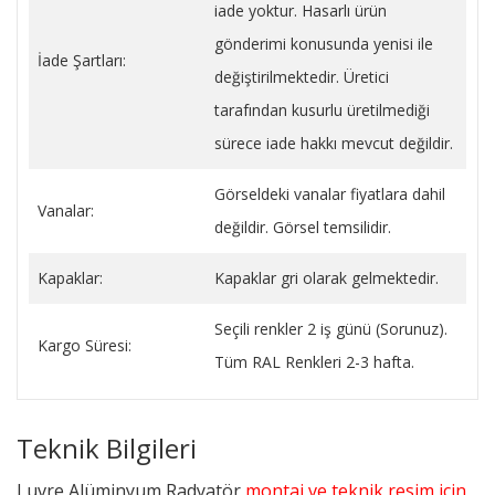
iade yoktur. Hasarlı ürün
gönderimi konusunda yenisi ile
İade Şartları:
değiştirilmektedir. Üretici
tarafından kusurlu üretilmediği
sürece iade hakkı mevcut değildir.
Görseldeki vanalar fiyatlara dahil
Vanalar:
değildir. Görsel temsilidir.
Kapaklar:
Kapaklar gri olarak gelmektedir.
Seçili renkler 2 iş günü (Sorunuz).
Kargo Süresi:
Tüm RAL Renkleri 2-3 hafta.
Teknik Bilgileri
Luvre Alüminyum Radyatör
montaj ve teknik resim için