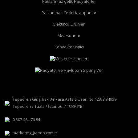
Paslanmaz Çelik Radyatörler
Paslanmaz Çelik Havlupanlar
düz radyatör vanası
köşe radyatör vanası
Elektirkili Ürünler
Aksesuarlar
Konvektör Isıtıcı
Tepeören Girişi Eski Ankara Asfaltı Üzeri No:123/3 34959
Tepeören / Tuzla / İstanbul / TÜRKİYE
0 507 464 76 84
marketing@aeon.com.tr