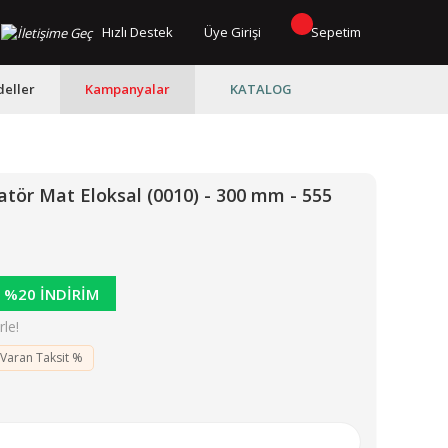
Hızlı Destek
Üye Girişi
Sepetim
eller
Kampanyalar
KATALOG
ör Mat Eloksal (0010) - 300 mm - 555
%20 İNDİRİM
le!
 Varan Taksit %