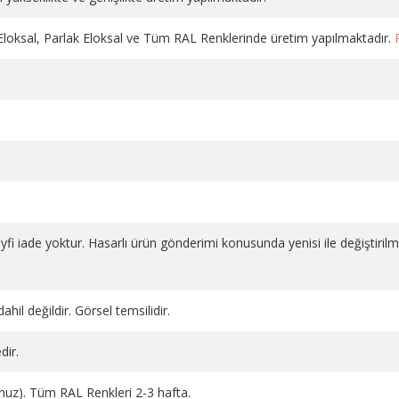
 Eloksal, Parlak Eloksal ve Tüm RAL Renklerinde üretim yapılmaktadır.
DÜZ VANA PLASTİK VOLANLI
DÜZ VANA PLASTİK VOLAN
salı 1
KROM PE-X 16*2
BEYAZ 1/2 PPRC
1.130,98 TL
686,66 TL
SEPETE EKLE
SEPETE EKLE
 keyfi iade yoktur. Hasarlı ürün gönderimi konusunda yenisi ile değiştiril
ahil değildir. Görsel temsilidir.
dir.
runuz). Tüm RAL Renkleri 2-3 hafta.