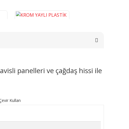
isli panelleri ve çağdaş hissi ile
E
KROM YAYLI PLASTİK BORU
0
GİZLEME 9 CM
276,46 TL
SEPETE EKLE