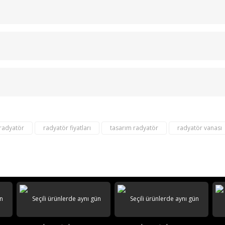
Bu ürüne ilk yorumu siz yapın!
Yorum Yaz
 radyatör
radyatör fiyatları
tasarım radyatör
radyatör vanası
destek@aeontasarimradyator.c