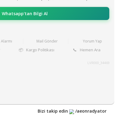
Whatsapp'tan Bilgi Al
t Alarmı
Mail Gönder
Yorum Yap
r
📦
Kargo Politikası
📞
Hemen Ara
LVR000_34469
Bizi takip edin
/aeonradyator