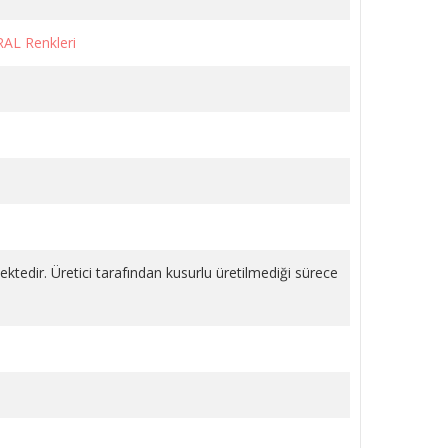
RAL Renkleri
LI
KÖŞE VANA METAL VOLANLI
KROM 1/2 PPRC
1.243,18 TL
SEPETE EKLE
mektedir. Üretici tarafından kusurlu üretilmediği sürece