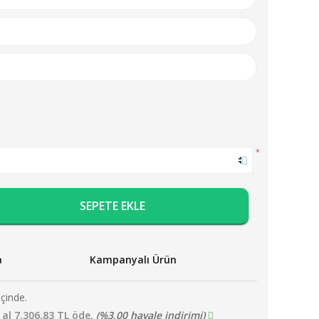
*
SEPETE EKLE
a
Kampanyalı Ürün
içinde.
 al 7.306,83 TL öde.
(%3,00 havale indirimi)