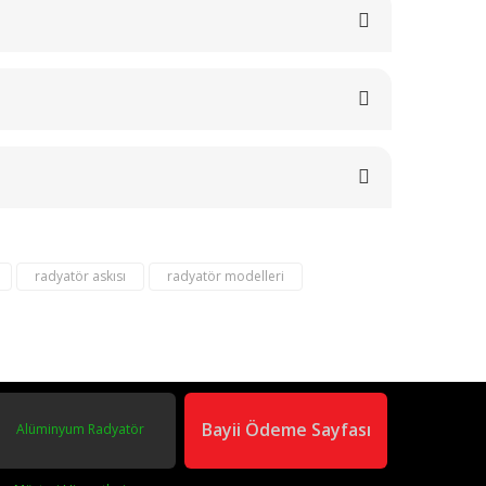
radyatör askısı
radyatör modelleri
om
02163040450
Bayii Ödeme Sayfası