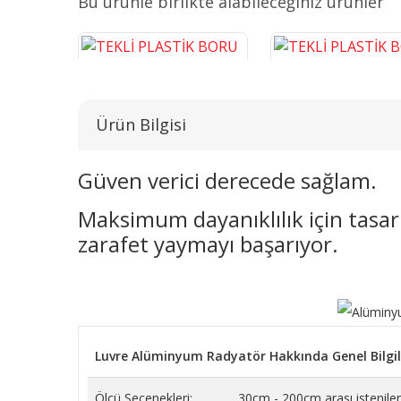
Bu ürünle birlikte alabileceğiniz ürünler
Ürün Bilgisi
Güven verici derecede sağlam.
Maksimum dayanıklılık için tasarl
TEKLİ PLASTİK BORU GİZLEME
TEKLİ PLASTİK BORU G
KROM 16 CM
BEYAZ 16 CM
zarafet yaymayı başarıyor.
243,14 TL
38,26 TL
SEPETE EKLE
SEPETE EKLE
Luvre Alüminyum Radyatör Hakkında Genel Bilgil
Ölçü Seçenekleri:
30cm - 200cm arası istenilen