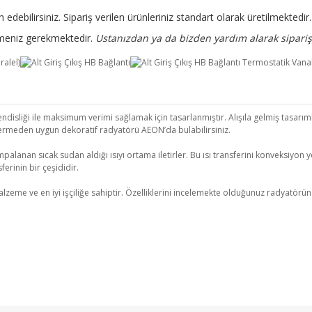
 edebilirsiniz. Sipariş verilen ürünleriniz standart olarak üretilmekted
rtmeniz gerekmektedir.
Ustanızdan ya da bizden yardım alarak sipariş 
isliği ile maksimum verimi sağlamak için tasarlanmıştır. Alışıla gelmiş tasarımla
ermeden uygun dekoratif radyatörü AEON’da bulabilirsiniz.
palanan sıcak sudan aldığı ısıyı ortama iletirler. Bu ısı transferini konveksiyon yo
erinin bir çeşididir.
 ve en iyi işçiliğe sahiptir. Özelliklerini incelemekte olduğunuz radyatörün kull