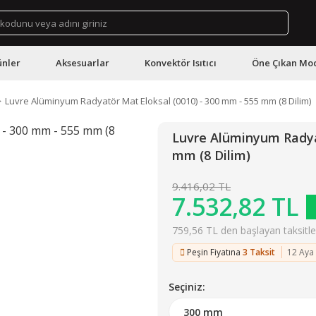
ünler
Aksesuarlar
Konvektör Isıtıcı
Öne Çıkan Mod
Luvre Alüminyum Radyatör Mat Eloksal (0010) - 300 mm - 555 mm (8 Dilim)
Luvre Alüminyum Radyat
mm (8 Dilim)
9.416,02 TL
7.532,82 TL
759,56 TL den başlayan taksitler
Peşin Fiyatına
3 Taksit
12 Aya
Seçiniz: