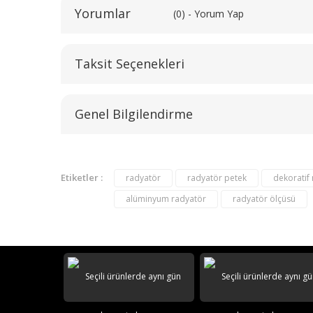
Yorumlar
(0) - Yorum Yap
Taksit Seçenekleri
Genel Bilgilendirme
Etiketler :
radyatör
radyatör petek
dekoratif
alüminyum radyatör
radyatör ölçüsü
AKS