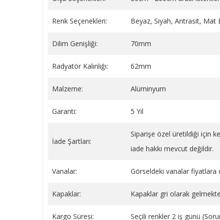
Renk Seçenekleri:
Beyaz, Siyah, Antrasit, Mat
Dilim Genişliği:
70mm
BEYAZ YAYLI PLASTİK BORU
Sentinel X100 Radyatör
GİZLEME 9 CM
(Petek) Koruyucu Kimya
Radyatör Kalınlığı:
62mm
Litre
149,34 TL
1.779,59 TL
Malzeme:
Alüminyum
SEPETE EKLE
SEPETE EKLE
Garanti:
5 Yıl
Siparişe özel üretildiği için
İade Şartları:
iade hakkı mevcut değildir.
Vanalar:
Görseldeki vanalar fiyatlara d
Kapaklar:
Kapaklar gri olarak gelmekte
Kargo Süresi:
Seçili renkler 2 iş günü (So