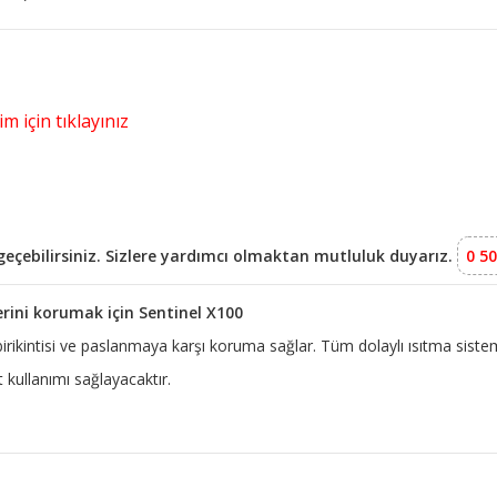
m için tıklayınız
e geçebilirsiniz. Sizlere yardımcı olmaktan mutluluk duyarız.
0 50
erini korumak için Sentinel X100
 birikintisi ve paslanmaya karşı koruma sağlar. Tüm dolaylı ısıtma siste
kullanımı sağlayacaktır.