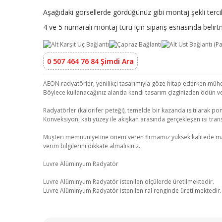
Aşağıdaki görsellerde gördüğünüz gibi montaj şekli tercih
4 ve 5 numaralı montaj türü için sipariş esnasında beli
0 507 464 76 84 Şimdi Ara
AEON radyatörler, yenilikçi tasarımıyla göze hitap ederken mühend
Böylece kullanacağınız alanda kendi tasarım çizginizden ödün v
Radyatörler (kalorifer peteği), temelde bir kazanda ısıtılarak pom
Konveksiyon, katı yüzey ile akışkan arasında gerçekleşen ısı transf
Müşteri memnuniyetine önem veren firmamız yüksek kalitede malzeme
verim bilgilerini dikkate almalısınız.
Luvre Alüminyum Radyatör
Luvre Alüminyum Radyatör istenilen ölçülerde üretilmektedir.
Luvre Alüminyum Radyatör istenilen ral renginde üretilmektedir.