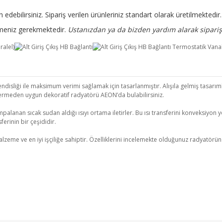
 edebilirsiniz. Sipariş verilen ürünleriniz standart olarak üretilmekted
rtmeniz gerekmektedir.
Ustanızdan ya da bizden yardım alarak sipariş 
isliği ile maksimum verimi sağlamak için tasarlanmıştır. Alışıla gelmiş tasarımla
ermeden uygun dekoratif radyatörü AEON’da bulabilirsiniz.
palanan sıcak sudan aldığı ısıyı ortama iletirler. Bu ısı transferini konveksiyon yo
erinin bir çeşididir.
 ve en iyi işçiliğe sahiptir. Özelliklerini incelemekte olduğunuz radyatörün kull