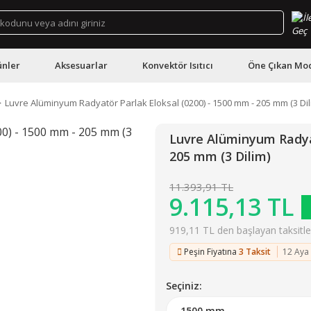
ünler
Aksesuarlar
Konvektör Isıtıcı
Öne Çıkan Mod
Luvre Alüminyum Radyatör Parlak Eloksal (0200) - 1500 mm - 205 mm (3 Dil
Luvre Alüminyum Radyat
205 mm (3 Dilim)
11.393,91 TL
9.115,13 TL
919,11 TL den başlayan taksitler
Peşin Fiyatına
3 Taksit
12 Aya
Seçiniz: