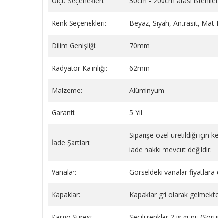
Ölçü Seçenekleri:
30cm - 200cm arası istenilen
Renk Seçenekleri:
Beyaz, Siyah, Antrasit, Mat
Dilim Genişliği:
70mm
BEYAZ YAYLI PLASTİK BORU
Sentinel X100 Radyatör
GİZLEME 9 CM
(Petek) Koruyucu Kimya
Radyatör Kalınlığı:
62mm
Litre
149,34 TL
1.779,59 TL
Malzeme:
Alüminyum
SEPETE EKLE
SEPETE EKLE
Garanti:
5 Yıl
Siparişe özel üretildiği için
İade Şartları:
iade hakkı mevcut değildir.
Vanalar:
Görseldeki vanalar fiyatlara d
Kapaklar:
Kapaklar gri olarak gelmekte
Kargo Süresi:
Seçili renkler 2 iş günü (So