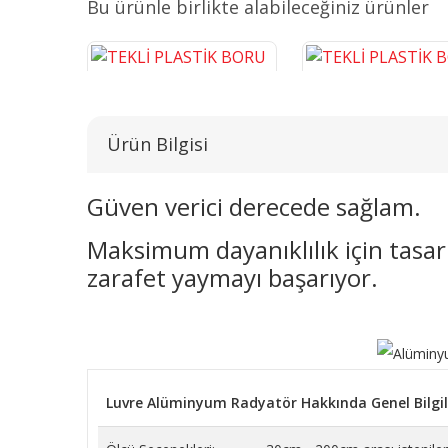
Bu ürünle birlikte alabileceğiniz ürünler
Ürün Bilgisi
Güven verici derecede sağlam.
Maksimum dayanıklılık için tasarl
TEKLİ PLASTİK BORU GİZLEME
TEKLİ PLASTİK BORU G
KROM 16 CM
BEYAZ 16 CM
zarafet yaymayı başarıyor.
243,14 TL
38,26 TL
SEPETE EKLE
SEPETE EKLE
Luvre Alüminyum Radyatör Hakkında Genel Bilgil