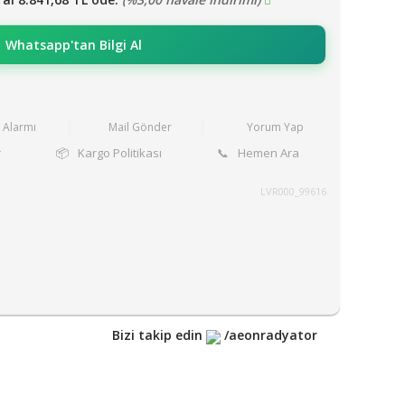
Whatsapp'tan Bilgi Al
t Alarmı
Mail Gönder
Yorum Yap
r
📦
Kargo Politikası
📞
Hemen Ara
LVR000_99616
Bizi takip edin
/aeonradyator