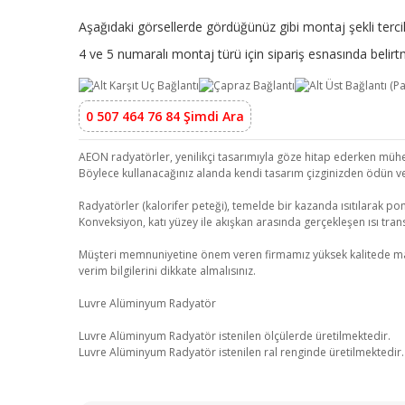
Aşağıdaki görsellerde gördüğünüz gibi montaj şekli tercih
4 ve 5 numaralı montaj türü için sipariş esnasında beli
0 507 464 76 84 Şimdi Ara
AEON radyatörler, yenilikçi tasarımıyla göze hitap ederken mühend
Böylece kullanacağınız alanda kendi tasarım çizginizden ödün v
Radyatörler (kalorifer peteği), temelde bir kazanda ısıtılarak pom
Konveksiyon, katı yüzey ile akışkan arasında gerçekleşen ısı transf
Müşteri memnuniyetine önem veren firmamız yüksek kalitede malzeme
verim bilgilerini dikkate almalısınız.
Luvre Alüminyum Radyatör
Luvre Alüminyum Radyatör istenilen ölçülerde üretilmektedir.
Luvre Alüminyum Radyatör istenilen ral renginde üretilmektedir.