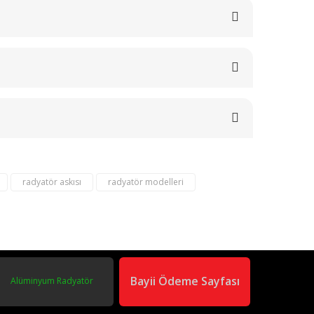
radyatör askısı
radyatör modelleri
om
02163040450
Bayii Ödeme Sayfası