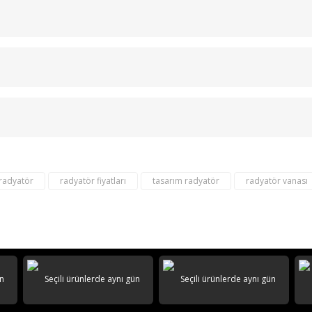
Bu ürüne ilk yorumu siz yapın!
Yorum Yaz
 radyatör
radyatör fiyatları
tasarım radyatör
radyatör vanası
destek@aeontasarimradyator.c