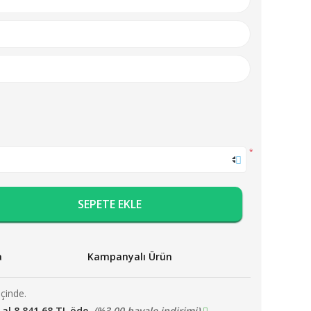
*
SEPETE EKLE
a
Kampanyalı Ürün
içinde.
 al 8.841,68 TL öde.
(%3,00 havale indirimi)