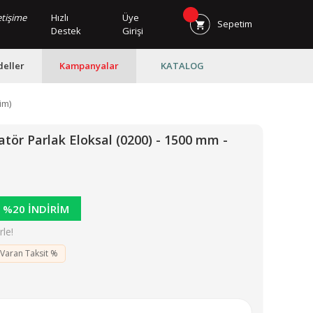
Hızlı
Üye
Sepetim
Destek
Girişi
eller
Kampanyalar
KATALOG
im)
ör Parlak Eloksal (0200) - 1500 mm -
%20 İNDİRİM
le!
 Varan Taksit %