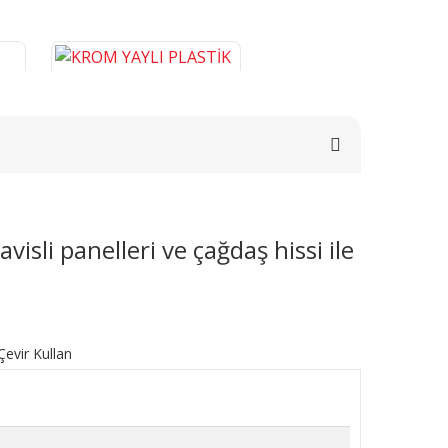
isli panelleri ve çağdaş hissi ile
E
KROM YAYLI PLASTİK BORU
0
GİZLEME 9 CM
276,46 TL
SEPETE EKLE