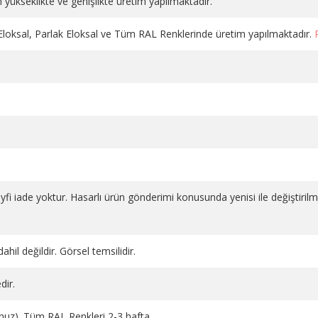
 yükseklikte ve genişlikte üretim yapılmaktadır.
 Eloksal, Parlak Eloksal ve Tüm RAL Renklerinde üretim yapılmaktadır.
DÜZ VANA PLASTİK VOLANLI
DÜZ VANA PLASTİK VOLAN
salı 1
KROM PE-X 16*2
BEYAZ 1/2 PPRC
1.130,98 TL
686,66 TL
SEPETE EKLE
SEPETE EKLE
 keyfi iade yoktur. Hasarlı ürün gönderimi konusunda yenisi ile değiştiril
ahil değildir. Görsel temsilidir.
dir.
runuz). Tüm RAL Renkleri 2-3 hafta.