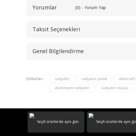
Yorumlar
(0) - Yorum Yap
Taksit Seçenekleri
Genel Bilgilendirme
Etiketler :
radyatör
radyatör petek
dekoratif
alüminyum radyatör
radyatör ölçüsü
AKS