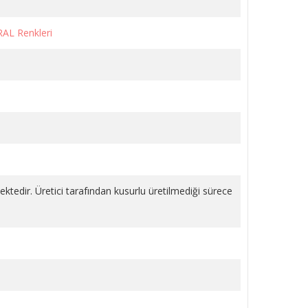
RAL Renkleri
LI
KÖŞE VANA METAL VOLANLI
KROM 1/2 PPRC
1.243,18 TL
SEPETE EKLE
mektedir. Üretici tarafından kusurlu üretilmediği sürece