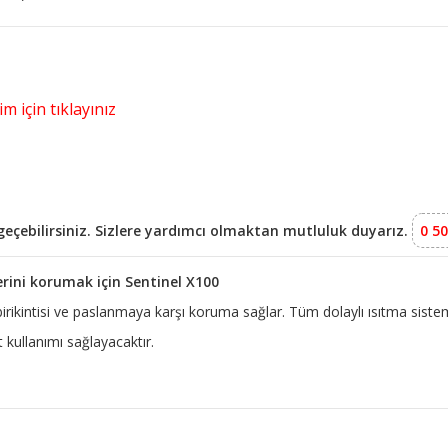
m için tıklayınız
e geçebilirsiniz. Sizlere yardımcı olmaktan mutluluk duyarız.
0 50
erini korumak için Sentinel X100
 birikintisi ve paslanmaya karşı koruma sağlar. Tüm dolaylı ısıtma siste
kullanımı sağlayacaktır.