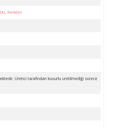
RAL Renkleri
LI
KÖŞE VANA METAL VOLANLI
KROM 1/2 PPRC
1.243,18 TL
SEPETE EKLE
mektedir. Üretici tarafından kusurlu üretilmediği sürece