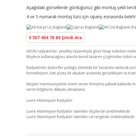
Aşağıdaki görsellerde gördüğünüz gibi montaj şekli tercih
4 ve 5 numaralı montaj türü için sipariş esnasında beli
0 507 464 76 84 Şimdi Ara
AEON radyatörler, yenilikçi tasarımıyla göze hitap ederken mühend
Böylece kullanacağınız alanda kendi tasarım çizginizden ödün v
Radyatörler (kalorifer peteği), temelde bir kazanda ısıtılarak pom
Konveksiyon, katı yüzey ile akışkan arasında gerçekleşen ısı transf
Müşteri memnuniyetine önem veren firmamız yüksek kalitede malzeme
verim bilgilerini dikkate almalısınız.
Luvre Alüminyum Radyatör
Luvre Alüminyum Radyatör istenilen ölçülerde üretilmektedir.
Luvre Alüminyum Radyatör istenilen ral renginde üretilmektedir.