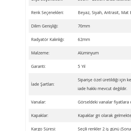
Renk Seçenekleri:
Beyaz, Siyah, Antrasit, Mat
Dilim Genişliği:
70mm
BEYAZ YAYLI PLASTİK BORU
Sentinel X100 Radyatör
GİZLEME 9 CM
(Petek) Koruyucu Kimya
Radyatör Kalınlığı:
62mm
Litre
149,34 TL
1.778,45 TL
Malzeme:
Alüminyum
SEPETE EKLE
SEPETE EKLE
Garanti:
5 Yıl
Siparişe özel üretildiği için
İade Şartları:
iade hakkı mevcut değildir.
Vanalar:
Görseldeki vanalar fiyatlara d
Kapaklar:
Kapaklar gri olarak gelmekte
Kargo Süresi:
Seçili renkler 2 iş günü (So