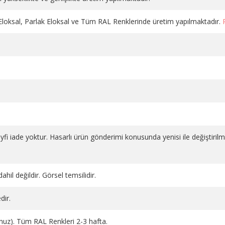
 Eloksal, Parlak Eloksal ve Tüm RAL Renklerinde üretim yapılmaktadır.
DÜZ VANA PLASTİK VOLANLI
DÜZ VANA PLASTİK VOLAN
salı 1
KROM PE-X 16*2
BEYAZ 1/2 PPRC
1.130,98 TL
686,66 TL
SEPETE EKLE
SEPETE EKLE
 keyfi iade yoktur. Hasarlı ürün gönderimi konusunda yenisi ile değiştiril
ahil değildir. Görsel temsilidir.
dir.
runuz). Tüm RAL Renkleri 2-3 hafta.