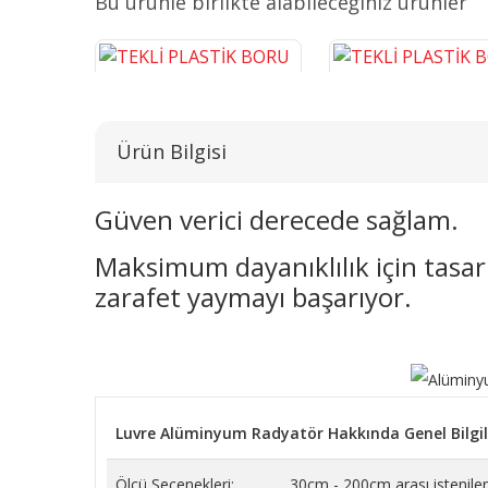
Bu ürünle birlikte alabileceğiniz ürünler
Ürün Bilgisi
Güven verici derecede sağlam.
Maksimum dayanıklılık için tasarl
TEKLİ PLASTİK BORU GİZLEME
TEKLİ PLASTİK BORU G
KROM 16 CM
BEYAZ 16 CM
zarafet yaymayı başarıyor.
243,14 TL
38,26 TL
SEPETE EKLE
SEPETE EKLE
Luvre Alüminyum Radyatör Hakkında Genel Bilgil
Ölçü Seçenekleri:
30cm - 200cm arası istenilen