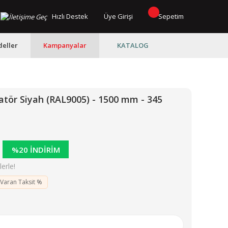
Hızlı Destek
Üye Girişi
Sepetim
eller
Kampanyalar
KATALOG
tör Siyah (RAL9005) - 1500 mm - 345
%20 İNDİRİM
erle!
 Varan Taksit %