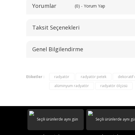
Yorumlar
(0) - Yorum Yap
Taksit Seçenekleri
Genel Bilgilendirme
Etiketler :
radyatör
radyatör petek
dekoratif
alüminyum radyatör
radyatör ölçüsü
AKS