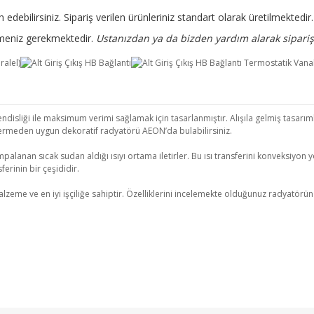
 edebilirsiniz. Sipariş verilen ürünleriniz standart olarak üretilmekted
rtmeniz gerekmektedir.
Ustanızdan ya da bizden yardım alarak sipariş 
isliği ile maksimum verimi sağlamak için tasarlanmıştır. Alışıla gelmiş tasarımla
ermeden uygun dekoratif radyatörü AEON’da bulabilirsiniz.
palanan sıcak sudan aldığı ısıyı ortama iletirler. Bu ısı transferini konveksiyon yo
erinin bir çeşididir.
 ve en iyi işçiliğe sahiptir. Özelliklerini incelemekte olduğunuz radyatörün kull