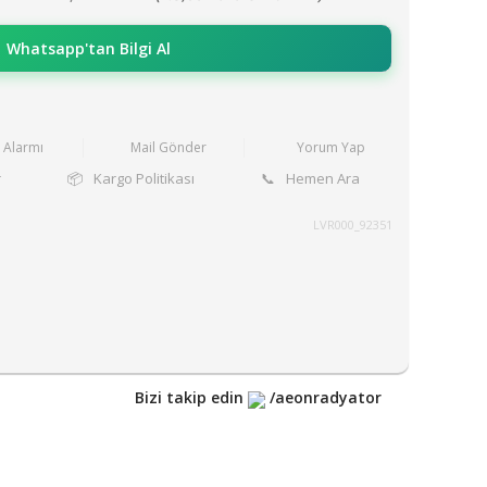
Whatsapp'tan Bilgi Al
t Alarmı
Mail Gönder
Yorum Yap
r
📦
Kargo Politikası
📞
Hemen Ara
LVR000_92351
Bizi takip edin
/aeonradyator