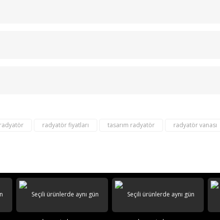
Bu ürüne ilk yorumu siz yapın!
Yorum Yaz
 radyatör
radyatör fiyatları
tasarım radyatör
radyatör vanası
destek@aeontasarimradyator.c