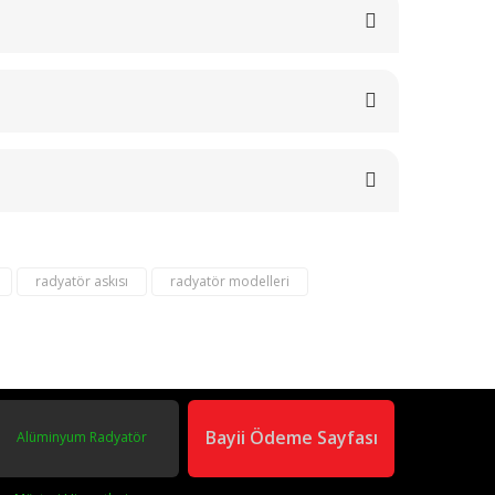
radyatör askısı
radyatör modelleri
om
02163040450
Bayii Ödeme Sayfası