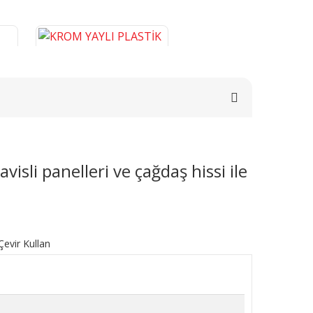
isli panelleri ve çağdaş hissi ile
E
KROM YAYLI PLASTİK BORU
0
GİZLEME 9 CM
276,46 TL
SEPETE EKLE