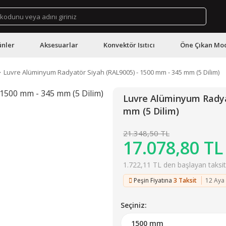
ünler
Aksesuarlar
Konvektör Isıtıcı
Öne Çıkan Mod
Luvre Alüminyum Radyatör Siyah (RAL9005) - 1500 mm - 345 mm (5 Dilim)
Luvre Alüminyum Radya
mm (5 Dilim)
21.348,50 TL
17.078,80 TL
1.722,11 TL den başlayan taksitl
Peşin Fiyatına
3 Taksit
12 Aya
Seçiniz: