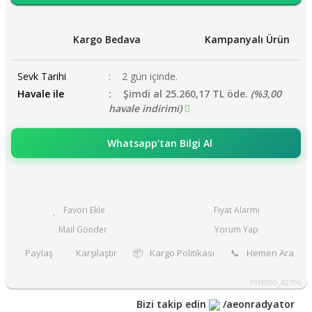
Kargo Bedava
Kampanyalı Ürün
Sevk Tarihi
2 gün içinde.
Havale ile
Şimdi al 25.260,17 TL öde.
(%3,00
havale indirimi)
Whatsapp'tan Bilgi Al
Fiyat Alarmı
Mail Gönder
Yorum Yap
Paylaş
Karşılaştır
📦
Kargo Politikası
📞
Hemen Ara
PHX000_42796
Bizi takip edin
/aeonradyator