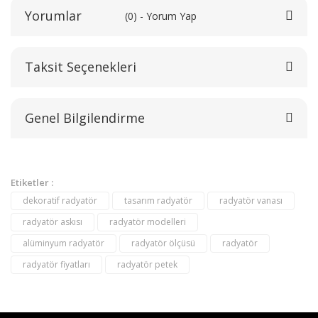
Yorumlar
(0) - Yorum Yap
Taksit Seçenekleri
Bu ürüne ilk yorumu siz yapın!
Genel Bilgilendirme
Yorum Yaz
Etiketler :
dekoratif radyatör
tasarım radyatör
radyatör vanası
radyatör askısı
radyatör modelleri
alüminyum radyatör
radyatör ölçüsü
radyatör
radyatör fiyatları
radyatör petek
destek@aeontasarimradyator.com
02163040450