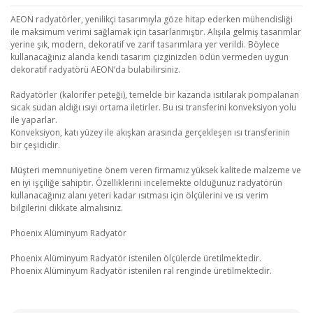
AEON radyatörler, yenilikçi tasarımıyla göze hitap ederken mühendisliği
ile maksimum verimi sağlamak için tasarlanmıştır. Alışıla gelmiş tasarımlar
yerine şık, modern, dekoratif ve zarif tasarımlara yer verildi. Böylece
kullanacağınız alanda kendi tasarım çizginizden ödün vermeden uygun
dekoratif radyatörü AEON’da bulabilirsiniz.
Radyatörler (kalorifer peteği), temelde bir kazanda ısıtılarak pompalanan
sıcak sudan aldığı ısıyı ortama iletirler. Bu ısı transferini konveksiyon yolu
ile yaparlar.
Konveksiyon, katı yüzey ile akışkan arasında gerçekleşen ısı transferinin
bir çeşididir.
Müşteri memnuniyetine önem veren firmamız yüksek kalitede malzeme ve
en iyi işçiliğe sahiptir. Özelliklerini incelemekte olduğunuz radyatörün
kullanacağınız alanı yeteri kadar ısıtması için ölçülerini ve ısı verim
bilgilerini dikkate almalısınız.
Phoenix Alüminyum Radyatör
Phoenix Alüminyum Radyatör istenilen ölçülerde üretilmektedir.
Phoenix Alüminyum Radyatör istenilen ral renginde üretilmektedir.