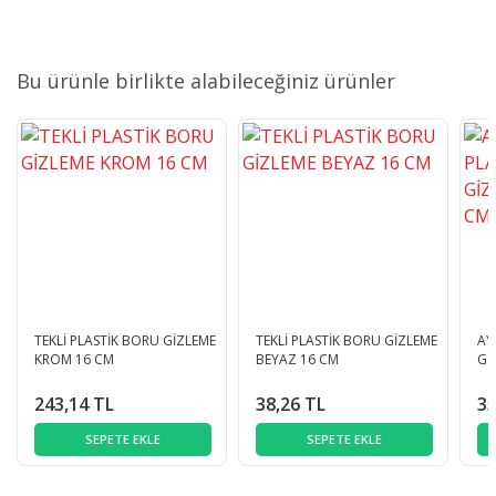
Bu ürünle birlikte alabileceğiniz ürünler
TEKLİ PLASTİK BORU GİZLEME
TEKLİ PLASTİK BORU GİZLEME
AY
KROM 16 CM
BEYAZ 16 CM
Gİ
243,14 TL
38,26 TL
35
SEPETE EKLE
SEPETE EKLE