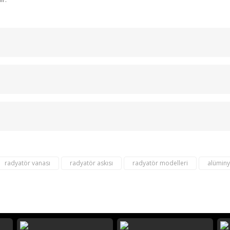
Bu ürüne ilk yorumu siz yapın!
Yorum Yaz
radyatör vanası
radyatör askısı
radyatör modelleri
alümin
destek@aeontasarimradyator.c