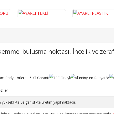
emmel buluşma noktası. İncelik ve zerafeti
İZLEME
AYARLI TEKLİ PLASTİK BORU
AYARLI PLASTİK TEKLİ KAR
GİZLEME KROM 8- 16 CM
BORU GİZLEME KROM 6- 2
CM
355,45 TL
261,65 TL
SEPETE EKLE
SEPETE EKLE
giler
 yükseklikte ve genişlikte üretim yapılmaktadır.
 Eloksal, Parlak Eloksal ve Tüm RAL Renklerinde üretim yapılmaktadır.