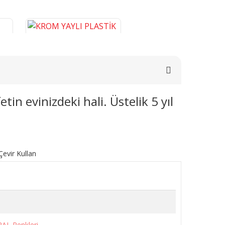
n evinizdeki hali. Üstelik 5 yıl
E
KROM YAYLI PLASTİK BORU
0
GİZLEME 9 CM
276,46 TL
SEPETE EKLE
RAL Renkleri