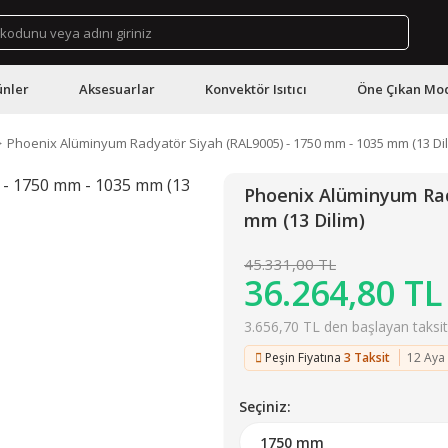
ünler
Aksesuarlar
Konvektör Isıtıcı
Öne Çıkan Mod
Phoenix Alüminyum Radyatör Siyah (RAL9005) - 1750 mm - 1035 mm (13 Dil
Phoenix Alüminyum Rad
mm (13 Dilim)
45.331,00 TL
36.264,80 TL
3.656,70 TL den başlayan taksitl
Peşin Fiyatına
3 Taksit
12 Aya
Seçiniz: