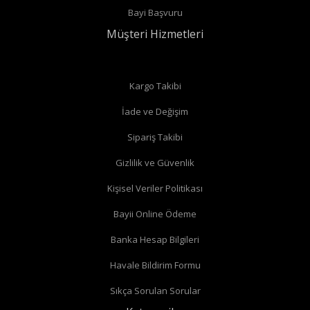
Bayi Başvuru
bağlantıları var ise
düz vana
alabilirsiniz.
Müşteri Hizmetleri
Düz radyatör vanalarında
Kargo Takibi
İade ve Değişim
Köşe radyatör vanaları
Sipariş Takibi
Gizlilik ve Güvenlik
Kişisel Veriler Politikası
Bayii Online Ödeme
Banka Hesap Bilgileri
Havale Bildirim Formu
Sıkça Sorulan Sorular