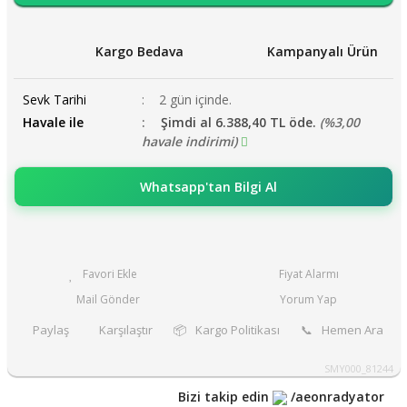
Kargo Bedava
Kampanyalı Ürün
Sevk Tarihi
2 gün içinde.
Havale ile
Şimdi al 6.388,40 TL öde.
(%3,00
havale indirimi)
Whatsapp'tan Bilgi Al
Fiyat Alarmı
Mail Gönder
Yorum Yap
Paylaş
Karşılaştır
📦
Kargo Politikası
📞
Hemen Ara
SMY000_81244
Bizi takip edin
/aeonradyator