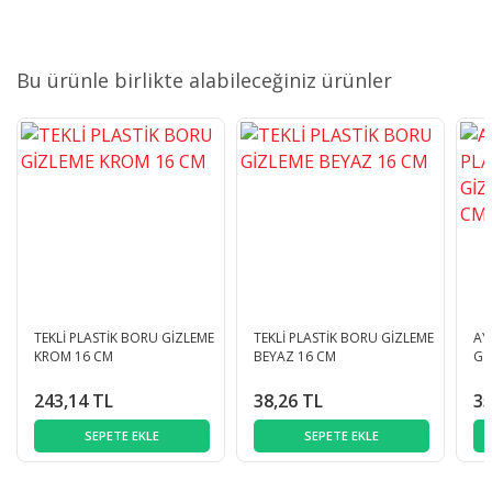
Bu ürünle birlikte alabileceğiniz ürünler
TEKLİ PLASTİK BORU GİZLEME
TEKLİ PLASTİK BORU GİZLEME
AY
KROM 16 CM
BEYAZ 16 CM
Gİ
243,14 TL
38,26 TL
35
SEPETE EKLE
SEPETE EKLE