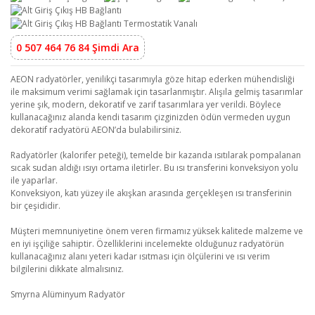
0 507 464 76 84 Şimdi Ara
AEON radyatörler, yenilikçi tasarımıyla göze hitap ederken mühendisliği
ile maksimum verimi sağlamak için tasarlanmıştır. Alışıla gelmiş tasarımlar
yerine şık, modern, dekoratif ve zarif tasarımlara yer verildi. Böylece
kullanacağınız alanda kendi tasarım çizginizden ödün vermeden uygun
dekoratif radyatörü AEON’da bulabilirsiniz.
Radyatörler (kalorifer peteği), temelde bir kazanda ısıtılarak pompalanan
sıcak sudan aldığı ısıyı ortama iletirler. Bu ısı transferini konveksiyon yolu
ile yaparlar.
Konveksiyon, katı yüzey ile akışkan arasında gerçekleşen ısı transferinin
bir çeşididir.
Müşteri memnuniyetine önem veren firmamız yüksek kalitede malzeme ve
en iyi işçiliğe sahiptir. Özelliklerini incelemekte olduğunuz radyatörün
kullanacağınız alanı yeteri kadar ısıtması için ölçülerini ve ısı verim
bilgilerini dikkate almalısınız.
Smyrna Alüminyum Radyatör