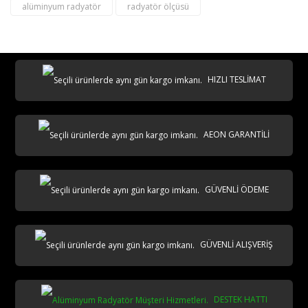
alüminyum radyatör
radyatör ölçüsü
destek@aeontasarimradyator.com
02163040450
HIZLI TESLİMAT
AEON GARANTİLİ
AKS
GÜVENLİ ÖDEME
GÜVENLİ ALIŞVERİŞ
DESTEK HATTI