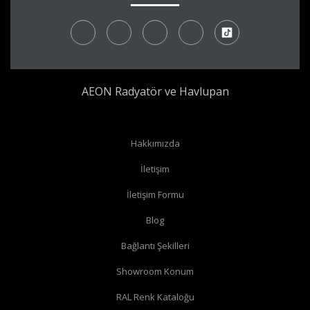
AEON Radyatör ve Havlupan
Radyatör borularınız yerden çıkıyor ve radyatörünüzün yan
Hakkımızda
bağlantıları var ise
köşe vana
alabilirsiniz.
İletişim
Radyatör borularınız yerden çıkıyor ve radyatörünüzün alt
İletişim Formu
bağlantıları var ise
düz vana
alabilirsiniz.
Radyatör borularınız duvardan çıkıyor ve radyatörün yan
Blog
bağlantıları var ise
köşe vana
alabilirsiniz.
Bağlantı Şekilleri
Radyatör borularınız duvardan çıkıyor ve radyatörün alt
Showroom Konum
bağlantıları var ise
köşe vana
alabilirsiniz.
RAL Renk Kataloğu
Radyatör borularınız duvardan çıkıyor ve radyatörün arka