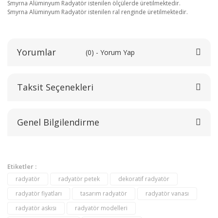
Smyrna Alüminyum Radyatör istenilen ölçülerde üretilmektedir.
Smyrna Alüminyum Radyatör istenilen ral renginde üretilmektedir.
Yorumlar
(0) - Yorum Yap
Taksit Seçenekleri
Bu ürüne ilk yorumu siz yapın!
Genel Bilgilendirme
Yorum Yaz
Etiketler :
radyatör
radyatör petek
dekoratif radyatör
radyatör fiyatları
tasarım radyatör
radyatör vanası
radyatör askısı
radyatör modelleri