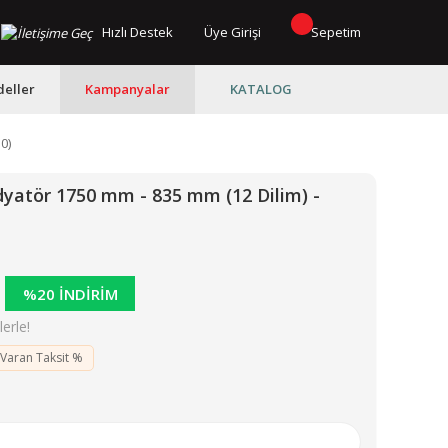
Hızlı Destek
Üye Girişi
Sepetim
eller
Kampanyalar
KATALOG
0)
atör 1750 mm - 835 mm (12 Dilim) -
%20 İNDİRİM
erle!
 Varan Taksit %