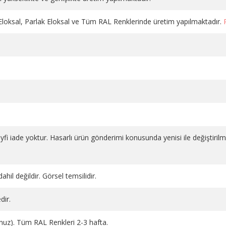
 Eloksal, Parlak Eloksal ve Tüm RAL Renklerinde üretim yapılmaktadır.
DÜZ VANA PLASTİK VOLANLI
DÜZ VANA PLASTİK VOLAN
salı 1
KROM PE-X 16*2
BEYAZ 1/2 PPRC
1.130,98 TL
686,66 TL
SEPETE EKLE
SEPETE EKLE
 keyfi iade yoktur. Hasarlı ürün gönderimi konusunda yenisi ile değiştiril
ahil değildir. Görsel temsilidir.
dir.
runuz). Tüm RAL Renkleri 2-3 hafta.