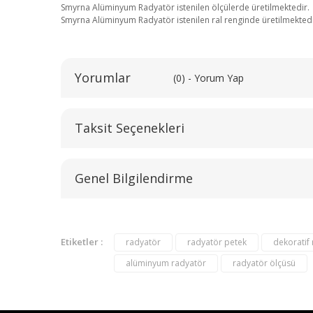
Smyrna Alüminyum Radyatör istenilen ölçülerde üretilmektedir.
Smyrna Alüminyum Radyatör istenilen ral renginde üretilmektedi
Yorumlar
(0) - Yorum Yap
Taksit Seçenekleri
Genel Bilgilendirme
Etiketler :
radyatör
radyatör petek
dekoratif
alüminyum radyatör
radyatör ölçüsü