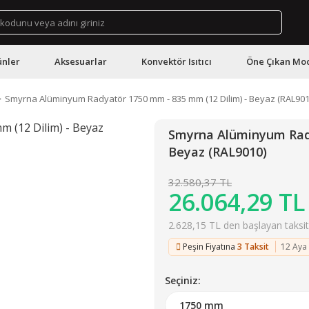
ünler
Aksesuarlar
Konvektör Isıtıcı
Öne Çıkan Mod
Smyrna Alüminyum Radyatör 1750 mm - 835 mm (12 Dilim) - Beyaz (RAL901
Smyrna Alüminyum Rady
Beyaz (RAL9010)
32.580,37 TL
26.064,29 TL
2.628,15 TL den başlayan taksitl
Peşin Fiyatına
3 Taksit
12 Aya
Seçiniz: