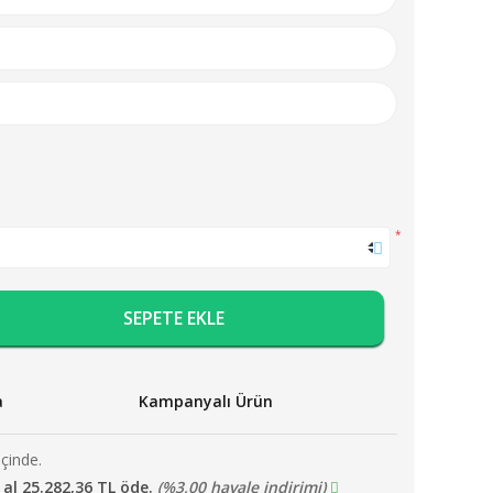
*
SEPETE EKLE
a
Kampanyalı Ürün
içinde.
 al 25.282,36 TL öde.
(%3,00 havale indirimi)