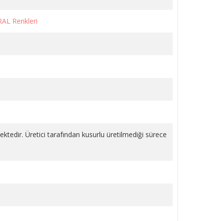
RAL Renkleri
LI
KÖŞE VANA METAL VOLANLI
KROM 1/2 PPRC
1.243,18 TL
SEPETE EKLE
mektedir. Üretici tarafından kusurlu üretilmediği sürece