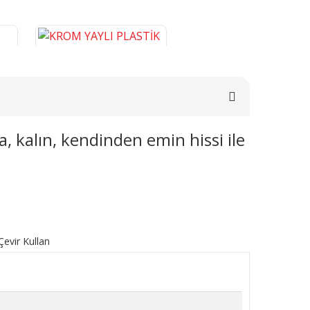
a, kalın, kendinden emin hissi ile
E
KROM YAYLI PLASTİK BORU
0
GİZLEME 9 CM
276,46 TL
SEPETE EKLE