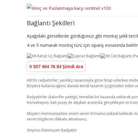
Bağlantı Şekilleri
Aşağıdaki görsellerde gördüğünüz gibi montaj şekli tercih
4 ve 5 numaralı montaj türü için sipariş esnasında beli
0 507 464 76 84 Şimdi Ara
AEON radyatörler, yenilikçi tasarımıyla göze hitap ederken mühend
Böylece kullanacağınız alanda kendi tasarım çizginizden ödün v
Radyatörler (kalorifer peteği), temelde bir kazanda ısıtılarak pom
Konveksiyon, katı yüzey ile akışkan arasında gerçekleşen ısı transf
Müşteri memnuniyetine önem veren firmamız yüksek kalitede malzeme
verim bilgilerini dikkate almalısınız.
Smyrna Alüminyum Radyatör