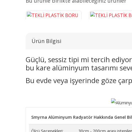
Bu ürünle birlikte alabileceğiniz ürünler
Ürün Bilgisi
Güçlü, sessiz tipi mi tercih ediy
bu kare alüminyum tasarımı seve
TEKLİ PLASTİK BORU GİZLEME
TEKLİ PLASTİK BORU G
KROM 16 CM
BEYAZ 16 CM
Bu evde veya işyerinde göze çarp
243,14 TL
38,26 TL
SEPETE EKLE
SEPETE EKLE
Smyrna Alüminyum Radyatör Hakkında Genel Bil
Ölçü Seçenekleri:
30cm - 200cm arası istenilen