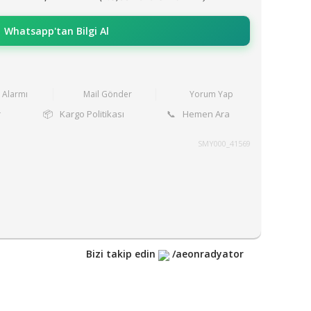
Whatsapp'tan Bilgi Al
t Alarmı
Mail Gönder
Yorum Yap
r
📦
Kargo Politikası
📞
Hemen Ara
SMY000_41569
Bizi takip edin
/aeonradyator