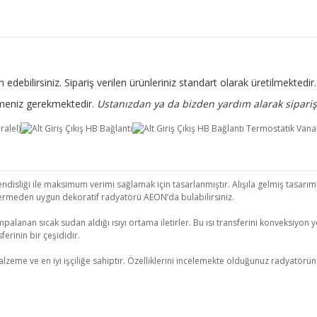
 edebilirsiniz. Sipariş verilen ürünleriniz standart olarak üretilmekted
rtmeniz gerekmektedir.
Ustanızdan ya da bizden yardım alarak sipariş 
isliği ile maksimum verimi sağlamak için tasarlanmıştır. Alışıla gelmiş tasarımla
ermeden uygun dekoratif radyatörü AEON’da bulabilirsiniz.
palanan sıcak sudan aldığı ısıyı ortama iletirler. Bu ısı transferini konveksiyon yo
erinin bir çeşididir.
 ve en iyi işçiliğe sahiptir. Özelliklerini incelemekte olduğunuz radyatörün kull