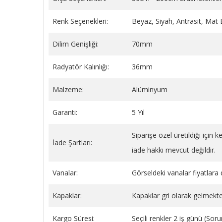
Renk Seçenekleri:
Beyaz, Siyah, Antrasit, Mat
Dilim Genişliği:
70mm
BEYAZ YAYLI PLASTİK BORU
Sentinel X100 Radyatör
GİZLEME 9 CM
(Petek) Koruyucu Kimya
Radyatör Kalınlığı:
36mm
Litre
149,34 TL
1.778,45 TL
Malzeme:
Alüminyum
SEPETE EKLE
SEPETE EKLE
Garanti:
5 Yıl
Siparişe özel üretildiği için
İade Şartları:
iade hakkı mevcut değildir.
Vanalar:
Görseldeki vanalar fiyatlara d
Kapaklar:
Kapaklar gri olarak gelmekte
Kargo Süresi:
Seçili renkler 2 iş günü (So