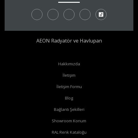
AEON Radyatör ve Havlupan
Radyatör borularınız yerden çıkıyor ve radyatörünüzün yan
Hakkımızda
bağlantıları var ise
köşe vana
alabilirsiniz.
İletişim
Radyatör borularınız yerden çıkıyor ve radyatörünüzün alt
İletişim Formu
bağlantıları var ise
düz vana
alabilirsiniz.
Radyatör borularınız duvardan çıkıyor ve radyatörün yan
Blog
bağlantıları var ise
köşe vana
alabilirsiniz.
Bağlantı Şekilleri
Radyatör borularınız duvardan çıkıyor ve radyatörün alt
Showroom Konum
bağlantıları var ise
köşe vana
alabilirsiniz.
RAL Renk Kataloğu
Radyatör borularınız duvardan çıkıyor ve radyatörün arka