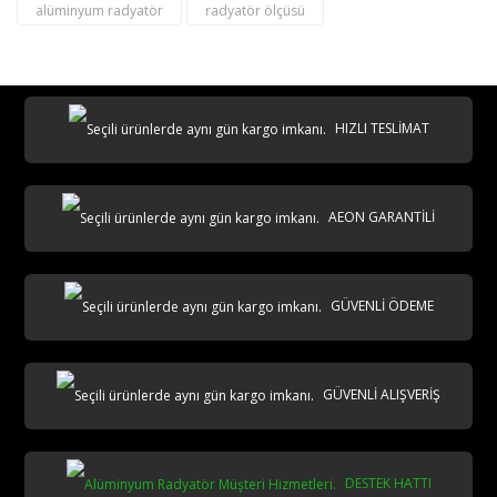
alüminyum radyatör
radyatör ölçüsü
destek@aeontasarimradyator.com
02163040450
HIZLI TESLİMAT
AEON GARANTİLİ
AKS
GÜVENLİ ÖDEME
GÜVENLİ ALIŞVERİŞ
DESTEK HATTI