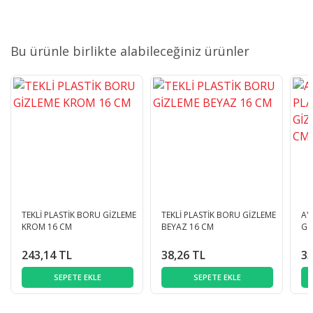
Bu ürünle birlikte alabileceğiniz ürünler
TEKLİ PLASTİK BORU GİZLEME
TEKLİ PLASTİK BORU GİZLEME
AY
KROM 16 CM
BEYAZ 16 CM
Gİ
243,14 TL
38,26 TL
35
SEPETE EKLE
SEPETE EKLE