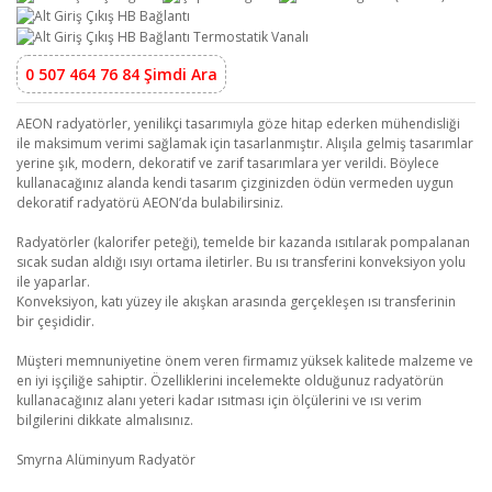
0 507 464 76 84 Şimdi Ara
AEON radyatörler, yenilikçi tasarımıyla göze hitap ederken mühendisliği
ile maksimum verimi sağlamak için tasarlanmıştır. Alışıla gelmiş tasarımlar
yerine şık, modern, dekoratif ve zarif tasarımlara yer verildi. Böylece
kullanacağınız alanda kendi tasarım çizginizden ödün vermeden uygun
dekoratif radyatörü AEON’da bulabilirsiniz.
Radyatörler (kalorifer peteği), temelde bir kazanda ısıtılarak pompalanan
sıcak sudan aldığı ısıyı ortama iletirler. Bu ısı transferini konveksiyon yolu
ile yaparlar.
Konveksiyon, katı yüzey ile akışkan arasında gerçekleşen ısı transferinin
bir çeşididir.
Müşteri memnuniyetine önem veren firmamız yüksek kalitede malzeme ve
en iyi işçiliğe sahiptir. Özelliklerini incelemekte olduğunuz radyatörün
kullanacağınız alanı yeteri kadar ısıtması için ölçülerini ve ısı verim
bilgilerini dikkate almalısınız.
Smyrna Alüminyum Radyatör