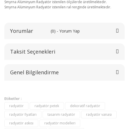
Smyrna Alüminyum Radyatör istenilen ölçülerde üretilmektedir.
Smyrna Alüminyum Radyatör istenilen ral renginde üretilmektedir.
Yorumlar
(0) - Yorum Yap
Taksit Seçenekleri
Bu ürüne ilk yorumu siz yapın!
Genel Bilgilendirme
Yorum Yaz
Etiketler :
radyatör
radyatör petek
dekoratif radyatör
radyatör fiyatları
tasarım radyatör
radyatör vanası
radyatör askısı
radyatör modelleri