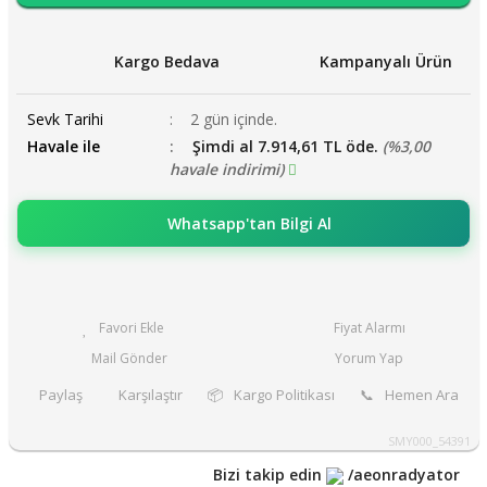
Kargo Bedava
Kampanyalı Ürün
Sevk Tarihi
2 gün içinde.
Havale ile
Şimdi al 7.914,61 TL öde.
(%3,00
havale indirimi)
Whatsapp'tan Bilgi Al
Fiyat Alarmı
Mail Gönder
Yorum Yap
Paylaş
Karşılaştır
📦
Kargo Politikası
📞
Hemen Ara
SMY000_54391
Bizi takip edin
/aeonradyator