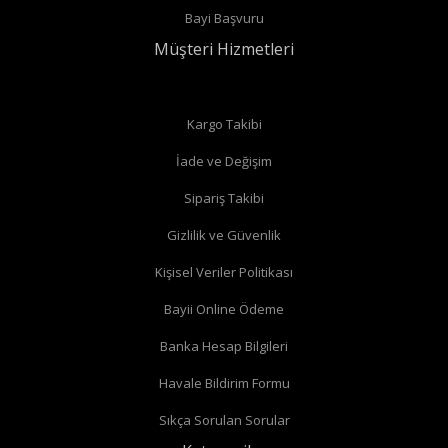
Bayi Başvuru
bağlantıları var ise
düz vana
alabilirsiniz.
Müşteri Hizmetleri
Düz radyatör vanalarında
Kargo Takibi
İade ve Değişim
Köşe radyatör vanaları
Sipariş Takibi
Gizlilik ve Güvenlik
Kişisel Veriler Politikası
Bayii Online Ödeme
Banka Hesap Bilgileri
Havale Bildirim Formu
Sıkça Sorulan Sorular