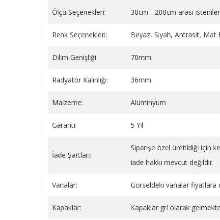
Ölçü Seçenekleri:
30cm - 200cm arası istenilen
Renk Seçenekleri:
Beyaz, Siyah, Antrasit, Mat
Dilim Genişliği:
70mm
BEYAZ YAYLI PLASTİK BORU
Sentinel X100 Radyatör
GİZLEME 9 CM
(Petek) Koruyucu Kimya
Radyatör Kalınlığı:
36mm
Litre
149,34 TL
1.779,59 TL
Malzeme:
Alüminyum
SEPETE EKLE
SEPETE EKLE
Garanti:
5 Yıl
Siparişe özel üretildiği için
İade Şartları:
iade hakkı mevcut değildir.
Vanalar:
Görseldeki vanalar fiyatlara d
Kapaklar:
Kapaklar gri olarak gelmekte