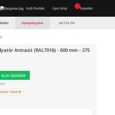
Hızlı Destek
Üye Girişi
Sepetim
eller
Kampanyalar
KATALOG
)
atör Antrasit (RAL7016) - 600 mm - 275
%20 İNDİRİM
le!
 Varan Taksit %