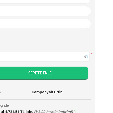
*
SEPETE EKLE
a
Kampanyalı Ürün
içinde.
 al 4.731,51 TL öde.
(%3,00 havale indirimi)