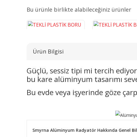
Bu ürünle birlikte alabileceğiniz ürünler
Ürün Bilgisi
Güçlü, sessiz tipi mi tercih ediy
bu kare alüminyum tasarımı seve
TEKLİ PLASTİK BORU GİZLEME
TEKLİ PLASTİK BORU G
KROM 16 CM
BEYAZ 16 CM
Bu evde veya işyerinde göze çarp
243,14 TL
38,26 TL
SEPETE EKLE
SEPETE EKLE
Smyrna Alüminyum Radyatör Hakkında Genel Bil