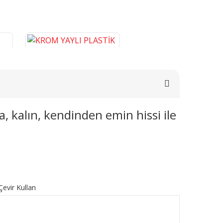
a, kalın, kendinden emin hissi ile
E
KROM YAYLI PLASTİK BORU
0
GİZLEME 9 CM
276,46 TL
SEPETE EKLE