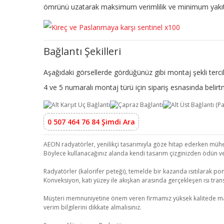
ömrünü uzatarak maksimum verimlilik ve minimum yakıt 
Bağlantı Şekilleri
Aşağıdaki görsellerde gördüğünüz gibi montaj şekli tercih
4 ve 5 numaralı montaj türü için sipariş esnasında beli
0 507 464 76 84 Şimdi Ara
AEON radyatörler, yenilikçi tasarımıyla göze hitap ederken mühend
Böylece kullanacağınız alanda kendi tasarım çizginizden ödün v
Radyatörler (kalorifer peteği), temelde bir kazanda ısıtılarak pom
Konveksiyon, katı yüzey ile akışkan arasında gerçekleşen ısı transf
Müşteri memnuniyetine önem veren firmamız yüksek kalitede malzeme
verim bilgilerini dikkate almalısınız.