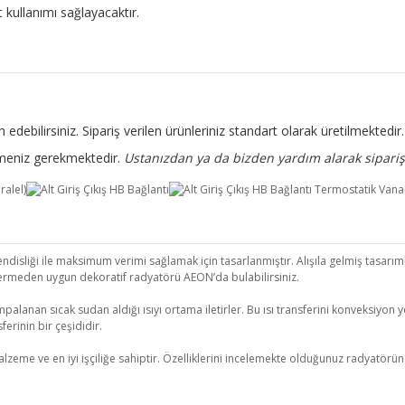
kullanımı sağlayacaktır.
 edebilirsiniz. Sipariş verilen ürünleriniz standart olarak üretilmekted
rtmeniz gerekmektedir.
Ustanızdan ya da bizden yardım alarak sipariş 
isliği ile maksimum verimi sağlamak için tasarlanmıştır. Alışıla gelmiş tasarımla
ermeden uygun dekoratif radyatörü AEON’da bulabilirsiniz.
palanan sıcak sudan aldığı ısıyı ortama iletirler. Bu ısı transferini konveksiyon yo
erinin bir çeşididir.
 ve en iyi işçiliğe sahiptir. Özelliklerini incelemekte olduğunuz radyatörün kull