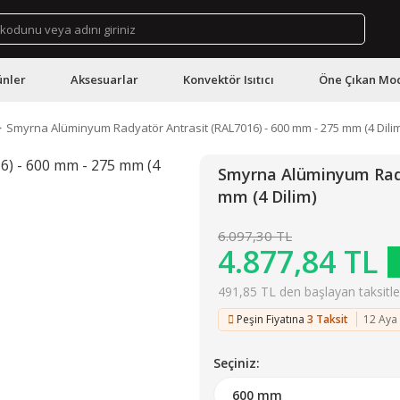
ünler
Aksesuarlar
Konvektör Isıtıcı
Öne Çıkan Mod
Smyrna Alüminyum Radyatör Antrasit (RAL7016) - 600 mm - 275 mm (4 Dilim
Smyrna Alüminyum Rady
mm (4 Dilim)
6.097,30 TL
4.877,84 TL
491,85 TL den başlayan taksitler
Peşin Fiyatına
3 Taksit
12 Aya
Seçiniz: