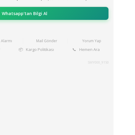
Whatsapp'tan Bilgi Al
t Alarmı
Mail Gönder
Yorum Yap
r
📦
Kargo Politikası
📞
Hemen Ara
SMY000_9150