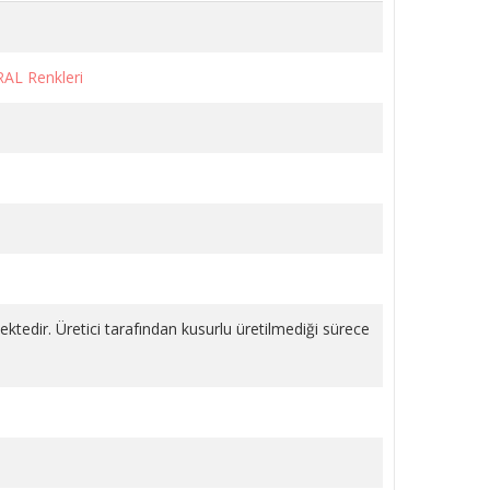
RAL Renkleri
LI
KÖŞE VANA METAL VOLANLI
KROM 1/2 PPRC
1.243,18 TL
SEPETE EKLE
mektedir. Üretici tarafından kusurlu üretilmediği sürece