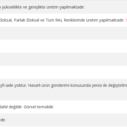
 yükseklikte ve genişlikte üretim yapılmaktadır.
 Eloksal, Parlak Eloksal ve Tüm RAL Renklerinde üretim yapılmaktadır.
DÜZ VANA PLASTİK VOLANLI
DÜZ VANA PLASTİK VOLAN
salı 1
KROM PE-X 16*2
BEYAZ 1/2 PPRC
1.130,98 TL
686,66 TL
SEPETE EKLE
SEPETE EKLE
 keyfi iade yoktur. Hasarlı ürün gönderimi konusunda yenisi ile değiştiril
ahil değildir. Görsel temsilidir.
dir.