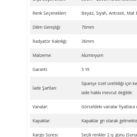
Renk Seçenekleri:
Beyaz, Siyah, Antrasit, Mat
Dilim Genişliği:
70mm
BEYAZ YAYLI PLASTİK BORU
Sentinel X100 Radyatör
GİZLEME 9 CM
(Petek) Koruyucu Kimya
Radyatör Kalınlığı:
36mm
Litre
149,34 TL
1.778,45 TL
Malzeme:
Alüminyum
SEPETE EKLE
SEPETE EKLE
Garanti:
5 Yıl
Siparişe özel üretildiği için
İade Şartları:
iade hakkı mevcut değildir.
Vanalar:
Görseldeki vanalar fiyatlara d
Kapaklar:
Kapaklar gri olarak gelmekte
Kargo Süresi:
Seçili renkler 2 iş günü (So