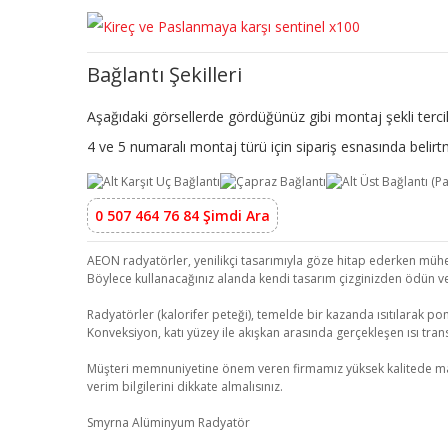
Bağlantı Şekilleri
Aşağıdaki görsellerde gördüğünüz gibi montaj şekli tercih
4 ve 5 numaralı montaj türü için sipariş esnasında beli
0 507 464 76 84 Şimdi Ara
AEON radyatörler, yenilikçi tasarımıyla göze hitap ederken mühend
Böylece kullanacağınız alanda kendi tasarım çizginizden ödün v
Radyatörler (kalorifer peteği), temelde bir kazanda ısıtılarak pom
Konveksiyon, katı yüzey ile akışkan arasında gerçekleşen ısı transf
Müşteri memnuniyetine önem veren firmamız yüksek kalitede malzeme
verim bilgilerini dikkate almalısınız.
Smyrna Alüminyum Radyatör