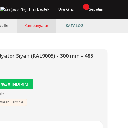
Hızlı Destek
Üye Girişi
Sepetim
eller
Kampanyalar
KATALOG
atör Siyah (RAL9005) - 300 mm - 485
%20 İNDİRİM
le!
 Varan Taksit %