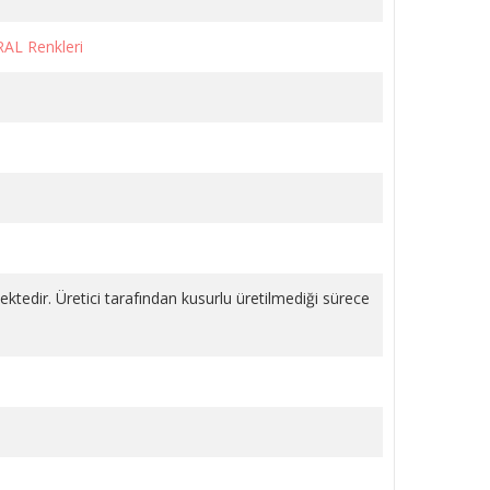
RAL Renkleri
LI
KÖŞE VANA METAL VOLANLI
KROM 1/2 PPRC
1.243,18 TL
SEPETE EKLE
mektedir. Üretici tarafından kusurlu üretilmediği sürece