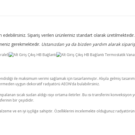
 edebilirsiniz. Sipariş verilen ürünleriniz standart olarak üretilmekted
rtmeniz gerekmektedir.
Ustanızdan ya da bizden yardım alarak sipariş 
isliği ile maksimum verimi sağlamak için tasarlanmıştır. Alışıla gelmiş tasarımla
ermeden uygun dekoratif radyatörü AEON’da bulabilirsiniz.
palanan sıcak sudan aldığı ısıyı ortama iletirler. Bu ısı transferini konveksiyon yo
erinin bir çeşididir.
 ve en iyi işçiliğe sahiptir. Özelliklerini incelemekte olduğunuz radyatörün kull