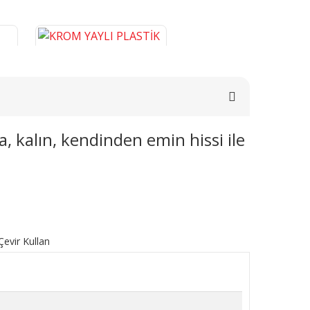
a, kalın, kendinden emin hissi ile
E
KROM YAYLI PLASTİK BORU
0
GİZLEME 9 CM
276,46 TL
SEPETE EKLE