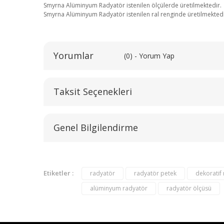
Smyrna Alüminyum Radyatör istenilen ölçülerde üretilmektedir.
Smyrna Alüminyum Radyatör istenilen ral renginde üretilmektedi
Yorumlar
(0) - Yorum Yap
Taksit Seçenekleri
Genel Bilgilendirme
Etiketler :
radyatör
radyatör petek
dekoratif
alüminyum radyatör
radyatör ölçüsü