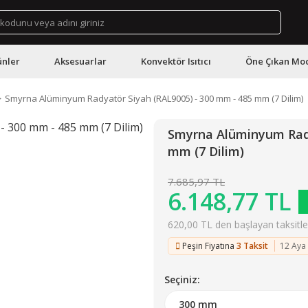
ünler
Aksesuarlar
Konvektör Isıtıcı
Öne Çıkan Mod
Smyrna Alüminyum Radyatör Siyah (RAL9005) - 300 mm - 485 mm (7 Dilim)
Smyrna Alüminyum Rady
mm (7 Dilim)
7.685,97 TL
6.148,77 TL
620,00 TL den başlayan taksitler
Peşin Fiyatına
3 Taksit
12 Aya
Seçiniz: