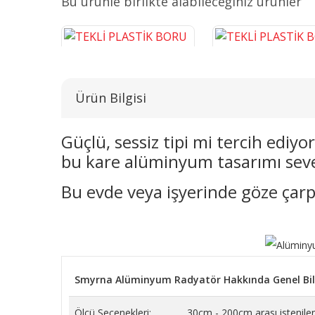
Bu ürünle birlikte alabileceğiniz ürünler
Ürün Bilgisi
Güçlü, sessiz tipi mi tercih ediy
bu kare alüminyum tasarımı seve
TEKLİ PLASTİK BORU GİZLEME
TEKLİ PLASTİK BORU G
KROM 16 CM
BEYAZ 16 CM
Bu evde veya işyerinde göze çarp
243,14 TL
38,26 TL
SEPETE EKLE
SEPETE EKLE
Smyrna Alüminyum Radyatör Hakkında Genel Bil
Ölçü Seçenekleri:
30cm - 200cm arası istenilen