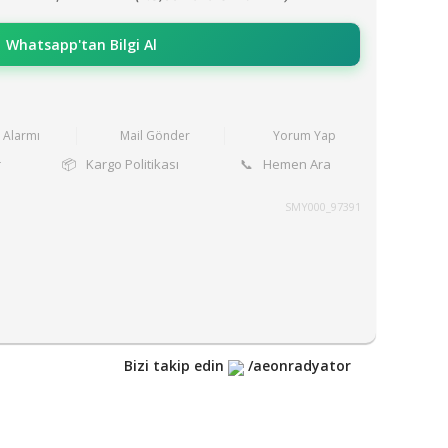
Whatsapp'tan Bilgi Al
t Alarmı
Mail Gönder
Yorum Yap
r
📦
Kargo Politikası
📞
Hemen Ara
SMY000_97391
Bizi takip edin
/aeonradyator