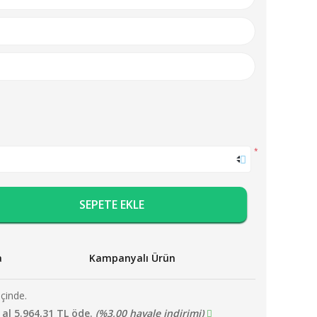
*
SEPETE EKLE
a
Kampanyalı Ürün
içinde.
 al 5.964,31 TL öde.
(%3,00 havale indirimi)