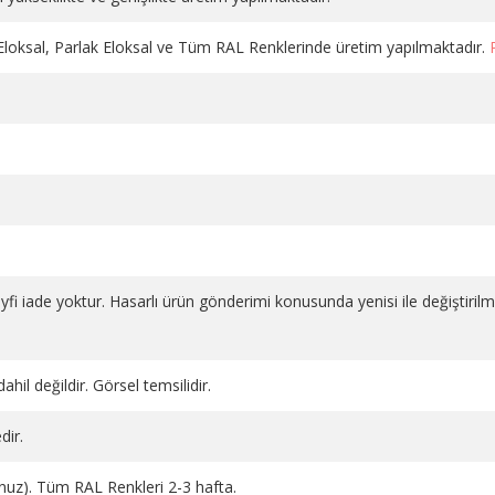
 Eloksal, Parlak Eloksal ve Tüm RAL Renklerinde üretim yapılmaktadır.
DÜZ VANA PLASTİK VOLANLI
DÜZ VANA PLASTİK VOLAN
salı 1
KROM PE-X 16*2
BEYAZ 1/2 PPRC
1.130,98 TL
686,66 TL
SEPETE EKLE
SEPETE EKLE
 keyfi iade yoktur. Hasarlı ürün gönderimi konusunda yenisi ile değiştiril
ahil değildir. Görsel temsilidir.
dir.
runuz). Tüm RAL Renkleri 2-3 hafta.