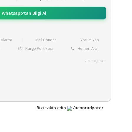
Whatsapp'tan Bilgi Al
t Alarmı
Mail Gönder
Yorum Yap
r
📦
Kargo Politikası
📞
Hemen Ara
VRT000_87488
Bizi takip edin
/aeonradyator