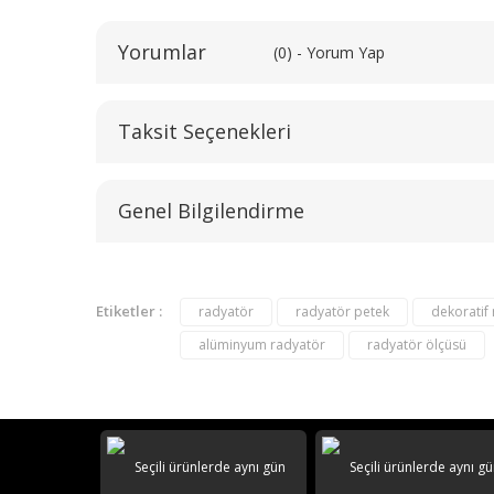
Yorumlar
(0) - Yorum Yap
Taksit Seçenekleri
Genel Bilgilendirme
Etiketler :
radyatör
radyatör petek
dekoratif
alüminyum radyatör
radyatör ölçüsü