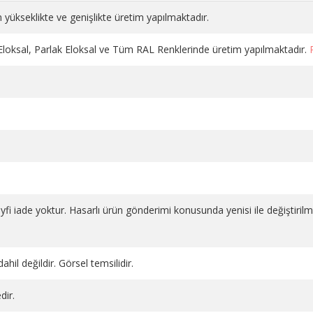
 yükseklikte ve genişlikte üretim yapılmaktadır.
 Eloksal, Parlak Eloksal ve Tüm RAL Renklerinde üretim yapılmaktadır.
DÜZ VANA PLASTİK VOLANLI
DÜZ VANA PLASTİK VOLAN
salı 1
KROM PE-X 16*2
BEYAZ 1/2 PPRC
1.130,98 TL
686,66 TL
SEPETE EKLE
SEPETE EKLE
 keyfi iade yoktur. Hasarlı ürün gönderimi konusunda yenisi ile değiştiril
ahil değildir. Görsel temsilidir.
dir.