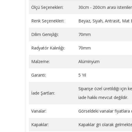
Ölçü Seçenekleri:
30cm - 200cm arası istenilen
Renk Seçenekleri:
Beyaz, Siyah, Antrasit, Mat
BEYAZ YAYLI PLASTİK BORU
Sentinel X100 Radyatör
Dilim Genişliği:
70mm
GİZLEME 9 CM
(Petek) Koruyucu Kimya
Litre
Radyatör Kalınlığı:
70mm
149,34 TL
1.778,45 TL
SEPETE EKLE
SEPETE EKLE
Malzeme:
Alüminyum
Garanti:
5 Yıl
Siparişe özel üretildiği için
İade Şartları:
iade hakkı mevcut değildir.
Vanalar:
Görseldeki vanalar fiyatlara d
Kapaklar:
Kapaklar gri olarak gelmekte