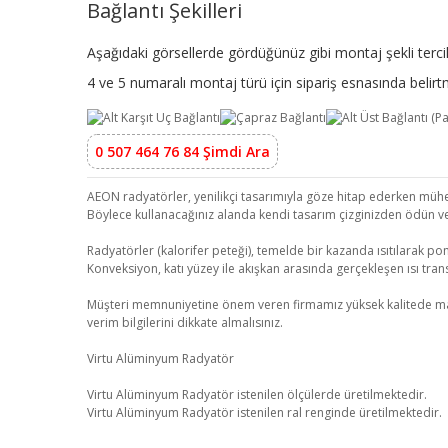
Bağlantı Şekilleri
Aşağıdaki görsellerde gördüğünüz gibi montaj şekli tercih
4 ve 5 numaralı montaj türü için sipariş esnasında beli
0 507 464 76 84 Şimdi Ara
AEON radyatörler, yenilikçi tasarımıyla göze hitap ederken mühend
Böylece kullanacağınız alanda kendi tasarım çizginizden ödün v
Radyatörler (kalorifer peteği), temelde bir kazanda ısıtılarak pom
Konveksiyon, katı yüzey ile akışkan arasında gerçekleşen ısı transf
Müşteri memnuniyetine önem veren firmamız yüksek kalitede malzeme
verim bilgilerini dikkate almalısınız.
Virtu Alüminyum Radyatör
Virtu Alüminyum Radyatör istenilen ölçülerde üretilmektedir.
Virtu Alüminyum Radyatör istenilen ral renginde üretilmektedir.