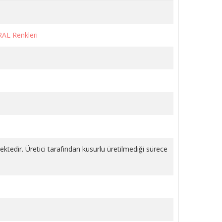
RAL Renkleri
LI
KÖŞE VANA METAL VOLANLI
KROM 1/2 PPRC
1.243,18 TL
SEPETE EKLE
mektedir. Üretici tarafından kusurlu üretilmediği sürece