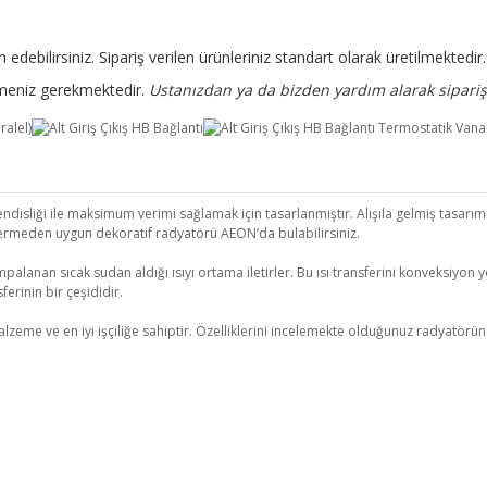
 edebilirsiniz. Sipariş verilen ürünleriniz standart olarak üretilmekted
rtmeniz gerekmektedir.
Ustanızdan ya da bizden yardım alarak sipariş 
isliği ile maksimum verimi sağlamak için tasarlanmıştır. Alışıla gelmiş tasarımla
ermeden uygun dekoratif radyatörü AEON’da bulabilirsiniz.
palanan sıcak sudan aldığı ısıyı ortama iletirler. Bu ısı transferini konveksiyon yo
erinin bir çeşididir.
 ve en iyi işçiliğe sahiptir. Özelliklerini incelemekte olduğunuz radyatörün kull