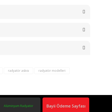
radyatör askısı
radyatör modelleri
om
02163040450
Bayii Ödeme Sayfası