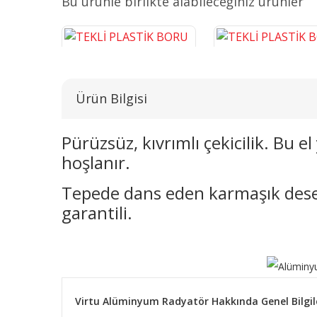
Bu ürünle birlikte alabileceğiniz ürünler
Ürün Bilgisi
Pürüzsüz, kıvrımlı çekicilik. Bu 
hoşlanır.
TEKLİ PLASTİK BORU GİZLEME
TEKLİ PLASTİK BORU G
KROM 16 CM
BEYAZ 16 CM
Tepede dans eden karmaşık desenle
243,14 TL
38,26 TL
garantili.
SEPETE EKLE
SEPETE EKLE
Virtu Alüminyum Radyatör Hakkında Genel Bilgil