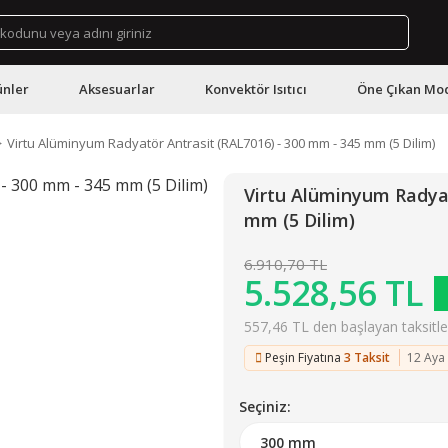
ünler
Aksesuarlar
Konvektör Isıtıcı
Öne Çıkan Mod
Virtu Alüminyum Radyatör Antrasit (RAL7016) - 300 mm - 345 mm (5 Dilim)
Virtu Alüminyum Radyat
mm (5 Dilim)
6.910,70 TL
5.528,56 TL
557,46 TL den başlayan taksitler
Peşin Fiyatına
3 Taksit
12 Aya
Seçiniz: