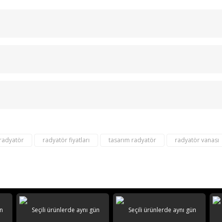
Bu ürüne ilk yorumu siz yapın!
Yorum Yaz
 radyatör
radyatör fiyatları
tasarım radyatör
radyatör vanası
destek@aeontasarimradyator.c