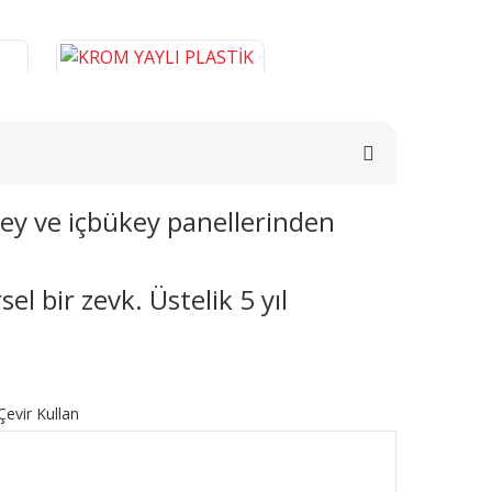
key ve içbükey panellerinden
E
KROM YAYLI PLASTİK BORU
0
GİZLEME 9 CM
l bir zevk. Üstelik 5 yıl
276,46 TL
SEPETE EKLE