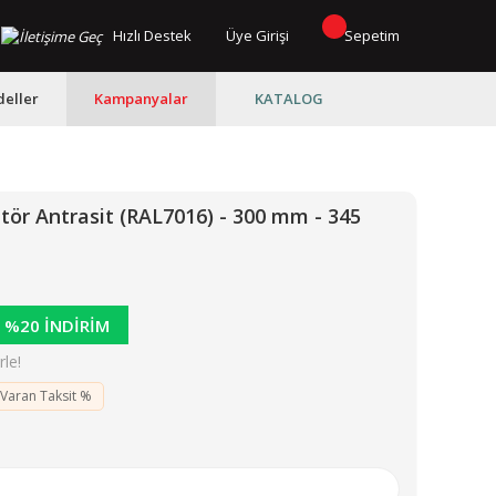
Hızlı Destek
Üye Girişi
Sepetim
eller
Kampanyalar
KATALOG
ör Antrasit (RAL7016) - 300 mm - 345
%20 İNDİRİM
le!
 Varan Taksit %