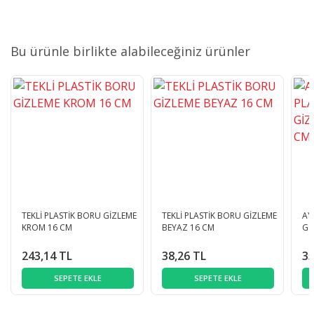
Bu ürünle birlikte alabileceğiniz ürünler
TEKLİ PLASTİK BORU GİZLEME
TEKLİ PLASTİK BORU GİZLEME
AY
KROM 16 CM
BEYAZ 16 CM
Gİ
243,14 TL
38,26 TL
35
SEPETE EKLE
SEPETE EKLE