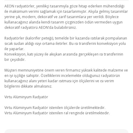
AEON radyatörler, yenilikçi tasarımıyla göze hitap ederken mühendisliği
ile maksimum verimi sağlamak için tasarlanmıştır. Alışıla gelmiş tasarımlar
yerine şık, modern, dekoratif ve zarif tasarımlara yer verildi. Böylece
kullanacağınız alanda kendi tasarım çizginizden ödün vermeden uygun
dekoratif radyatörü AEON’da bulabilirsiniz.
Radyatörler (kalorifer peteği), temelde bir kazanda ısıtılarak pompalanan
sıcak sudan aldığı ısıyı ortama iletirler. Bu ısı transferini konveksiyon yolu
ile yaparlar.
Konveksiyon, katı yüzey ile akışkan arasında gerçekleşen ısı transferinin
bir çeşididir.
Müşteri memnuniyetine önem veren firmamız yüksek kalitede malzeme ve
en iyi işçiliğe sahiptir. Özelliklerini incelemekte olduğunuz radyatörün
kullanacağınız alanı yeteri kadar ısıtması için ölçülerini ve ısı verim
bilgilerini dikkate almalısınız.
Virtu Alüminyum Radyatör
Virtu Alüminyum Radyatör istenilen ölçülerde üretilmektedir.
Virtu Alüminyum Radyatör istenilen ral renginde üretilmektedir.