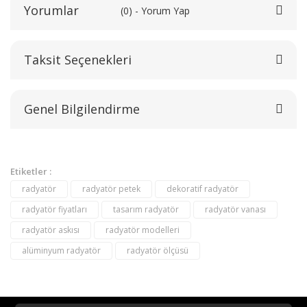
Yorumlar
(0) - Yorum Yap
Taksit Seçenekleri
Bu ürüne ilk yorumu siz yapın!
Genel Bilgilendirme
Yorum Yaz
Etiketler :
radyatör
radyatör petek
dekoratif radyatör
radyatör fiyatları
tasarım radyatör
radyatör vanası
radyatör askısı
radyatör modelleri
alüminyum radyatör
radyatör ölçüsü
destek@aeontasarimradyator.com
02163040450