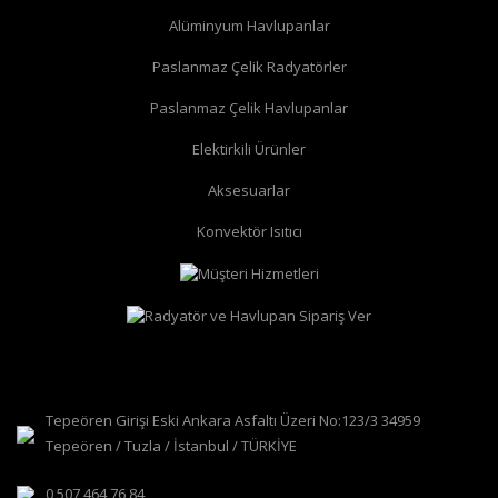
Alüminyum Havlupanlar
Paslanmaz Çelik Radyatörler
Paslanmaz Çelik Havlupanlar
düz radyatör vanası
köşe radyatör vanası
Elektirkili Ürünler
Aksesuarlar
Konvektör Isıtıcı
Tepeören Girişi Eski Ankara Asfaltı Üzeri No:123/3 34959
Tepeören / Tuzla / İstanbul / TÜRKİYE
0 507 464 76 84