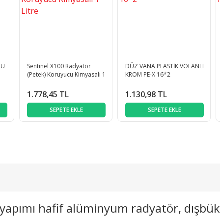
RU
Sentinel X100 Radyatör
DÜZ VANA PLASTİK VOLANLI
(Petek) Koruyucu Kimyasalı 1
KROM PE-X 16*2
Litre
1.778,45 TL
1.130,98 TL
SEPETE EKLE
SEPETE EKLE
el yapımı hafif alüminyum radyatör, dışbü