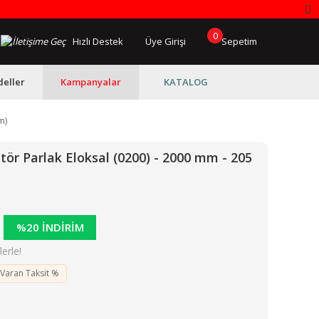
0
Hızlı Destek
Üye Girişi
Sepetim
eller
Kampanyalar
KATALOG
m)
ör Parlak Eloksal (0200) - 2000 mm - 205
%20 İNDİRİM
erle!
 Varan Taksit %