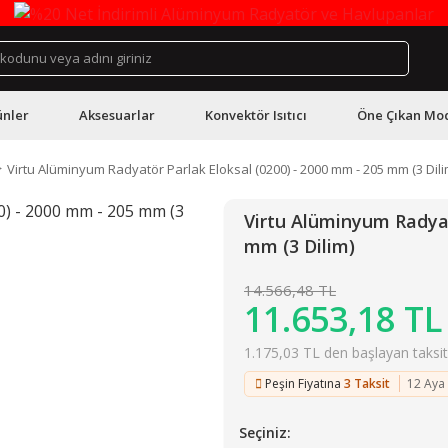
ünler
Aksesuarlar
Konvektör Isıtıcı
Öne Çıkan Mod
Virtu Alüminyum Radyatör Parlak Eloksal (0200) - 2000 mm - 205 mm (3 Dili
Virtu Alüminyum Radyat
mm (3 Dilim)
14.566,48 TL
11.653,18 TL
1.175,03 TL den başlayan taksitl
Peşin Fiyatına
3 Taksit
12 Aya
Seçiniz: