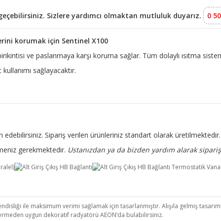
e geçebilirsiniz. Sizlere yardımcı olmaktan mutluluk duyarız.
0 50
erini korumak için Sentinel X100
 birikintisi ve paslanmaya karşı koruma sağlar. Tüm dolaylı ısıtma siste
kullanımı sağlayacaktır.
 edebilirsiniz. Sipariş verilen ürünleriniz standart olarak üretilmekted
rtmeniz gerekmektedir.
Ustanızdan ya da bizden yardım alarak sipariş 
isliği ile maksimum verimi sağlamak için tasarlanmıştır. Alışıla gelmiş tasarımla
ermeden uygun dekoratif radyatörü AEON’da bulabilirsiniz.