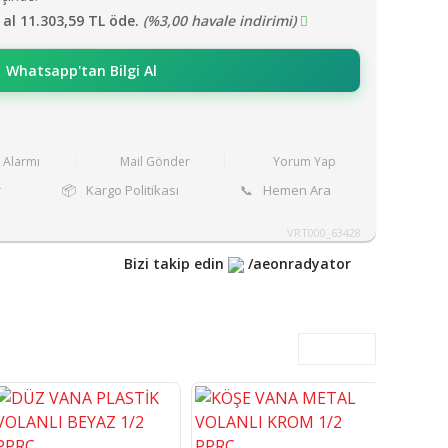
 al 11.303,59 TL öde.
(%3,00 havale indirimi)
Whatsapp'tan Bilgi Al
t Alarmı
Mail Gönder
Yorum Yap
r
📦
Kargo Politikası
📞
Hemen Ara
VRT000_63428
Bizi takip edin
/aeonradyator