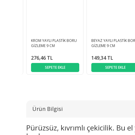
EKLİ KARE
KROM YAYLI PLASTİK BORU
BEYAZ YAYLI PLASTİK BO
ROM 6- 20
GİZLEME 9 CM
GİZLEME 9 CM
276,46 TL
149,34 TL
KLE
SEPETE EKLE
SEPETE EKLE
Ürün Bilgisi
Pürüzsüz, kıvrımlı çekicilik. Bu 