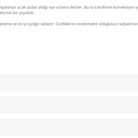
palanan sıcak sudan aldığı ısıyı ortama iletirler. Bu ısı transferini konveksiyon yo
erinin bir çeşididir.
 ve en iyi işçiliğe sahiptir. Özelliklerini incelemekte olduğunuz radyatörün kull
Bu ürüne ilk yorumu siz yapın!
Yorum Yaz