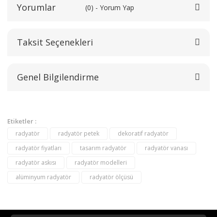
Yorumlar
(0) - Yorum Yap
Taksit Seçenekleri
Bu ürüne ilk yorumu siz yapın!
Genel Bilgilendirme
Yorum Yaz
Etiketler :
radyatör
radyatör petek
dekoratif radyatör
radyatör fiyatları
tasarım radyatör
radyatör vanası
radyatör askısı
radyatör modelleri
alüminyum radyatör
radyatör ölçüsü
destek@aeontasarimradyator.com
02163040450