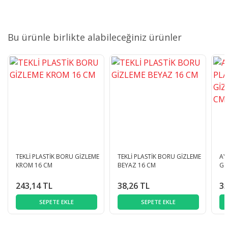
Bu ürünle birlikte alabileceğiniz ürünler
TEKLİ PLASTİK BORU GİZLEME
TEKLİ PLASTİK BORU GİZLEME
AY
KROM 16 CM
BEYAZ 16 CM
Gİ
243,14 TL
38,26 TL
35
SEPETE EKLE
SEPETE EKLE