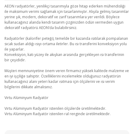
AEON radyatörler, yenilikçi tasarımıyla göze hitap ederken mühendisliği
ile maksimum verimi sağlamak için tasarlanmıştır. Alışıla gelmiş tasarımlar
yerine şık, modern, dekoratif ve zarif tasarımlara yer verildi. Böylece
kullanacağınız alanda kendi tasarım çizginizden ödün vermeden uygun
dekoratif radyatörü AEON’da bulabilirsiniz.
Radyatörler (kalorifer peteği), temelde bir kazanda ısıtılarak pompalanan
sıcak sudan aldığı ısıyı ortama iletirler. Bu ısı transferini konveksiyon yolu
ile yaparlar.
Konveksiyon, katı yüzey ile akışkan arasında gerçekleşen ısı transferinin
bir çeşididir.
Müşteri memnuniyetine önem veren firmamız yüksek kalitede malzeme ve
en iyi işçiliğe sahiptir. Özelliklerini incelemekte olduğunuz radyatörün
kullanacağınız alanı yeteri kadar ısıtması için ölçülerini ve ısı verim
bilgilerini dikkate almalısınız.
Virtu Alüminyum Radyatör
Virtu Alüminyum Radyatör istenilen ölçülerde üretilmektedir.
Virtu Alüminyum Radyatör istenilen ral renginde üretilmektedir.