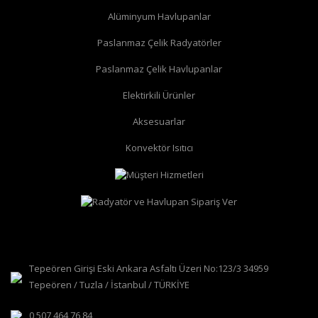
Alüminyum Havlupanlar
Paslanmaz Çelik Radyatörler
Paslanmaz Çelik Havlupanlar
düz radyatör vanası
köşe radyatör vanası
Elektirkili Ürünler
Aksesuarlar
Konvektör Isıtıcı
Tepeören Girişi Eski Ankara Asfaltı Üzeri No:123/3 34959
Tepeören / Tuzla / İstanbul / TÜRKİYE
0 507 464 76 84