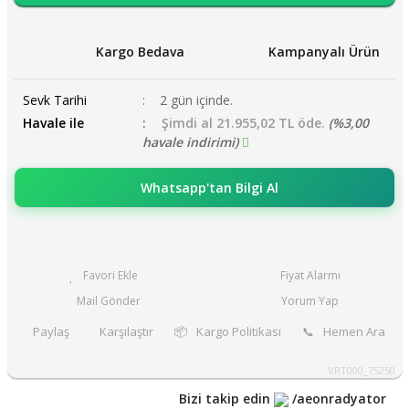
Kargo Bedava
Kampanyalı Ürün
Sevk Tarihi
2 gün içinde.
Havale ile
Şimdi al 21.955,02 TL öde.
(%3,00
havale indirimi)
Whatsapp'tan Bilgi Al
Fiyat Alarmı
Mail Gönder
Yorum Yap
Paylaş
Karşılaştır
📦
Kargo Politikası
📞
Hemen Ara
VRT000_75250
Bizi takip edin
/aeonradyator