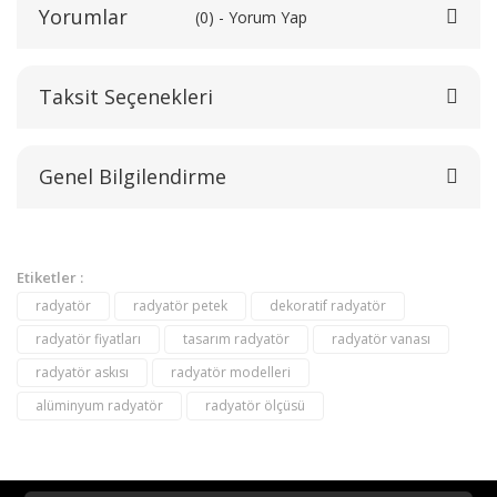
Yorumlar
(0) - Yorum Yap
Taksit Seçenekleri
Bu ürüne ilk yorumu siz yapın!
Genel Bilgilendirme
Yorum Yaz
Etiketler :
radyatör
radyatör petek
dekoratif radyatör
radyatör fiyatları
tasarım radyatör
radyatör vanası
radyatör askısı
radyatör modelleri
alüminyum radyatör
radyatör ölçüsü
destek@aeontasarimradyator.com
02163040450