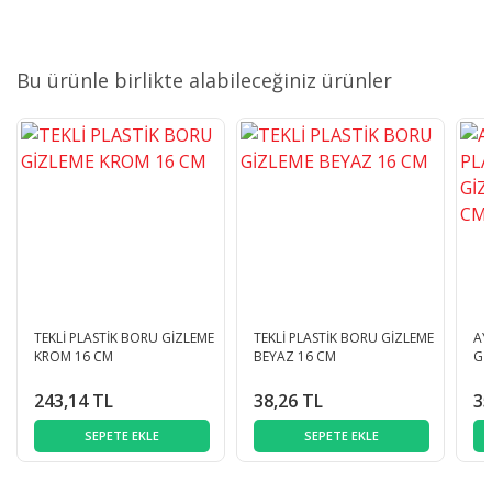
Bu ürünle birlikte alabileceğiniz ürünler
TEKLİ PLASTİK BORU GİZLEME
TEKLİ PLASTİK BORU GİZLEME
AY
KROM 16 CM
BEYAZ 16 CM
Gİ
243,14 TL
38,26 TL
35
SEPETE EKLE
SEPETE EKLE