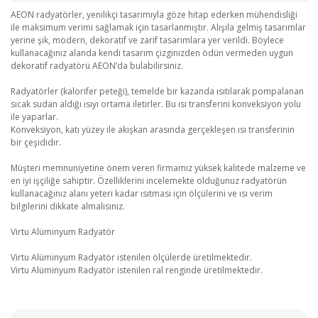
AEON radyatörler, yenilikçi tasarımıyla göze hitap ederken mühendisliği
ile maksimum verimi sağlamak için tasarlanmıştır. Alışıla gelmiş tasarımlar
yerine şık, modern, dekoratif ve zarif tasarımlara yer verildi. Böylece
kullanacağınız alanda kendi tasarım çizginizden ödün vermeden uygun
dekoratif radyatörü AEON’da bulabilirsiniz.
Radyatörler (kalorifer peteği), temelde bir kazanda ısıtılarak pompalanan
sıcak sudan aldığı ısıyı ortama iletirler. Bu ısı transferini konveksiyon yolu
ile yaparlar.
Konveksiyon, katı yüzey ile akışkan arasında gerçekleşen ısı transferinin
bir çeşididir.
Müşteri memnuniyetine önem veren firmamız yüksek kalitede malzeme ve
en iyi işçiliğe sahiptir. Özelliklerini incelemekte olduğunuz radyatörün
kullanacağınız alanı yeteri kadar ısıtması için ölçülerini ve ısı verim
bilgilerini dikkate almalısınız.
Virtu Alüminyum Radyatör
Virtu Alüminyum Radyatör istenilen ölçülerde üretilmektedir.
Virtu Alüminyum Radyatör istenilen ral renginde üretilmektedir.