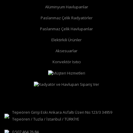
Alüminyum Havlupanlar
Paslanmaz Çelik Radyatörler
Paslanmaz Çelik Havlupanlar
düz radyatör vanası
köşe radyatör vanası
Elektirkili Ürünler
Aksesuarlar
Konvektör Isıtıcı
Tepeören Girişi Eski Ankara Asfaltı Üzeri No:123/3 34959
Tepeören / Tuzla / İstanbul / TÜRKİYE
0 507 464 76 84