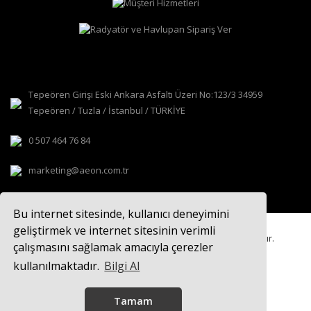
Tepeören Girişi Eski Ankara Asfaltı Üzeri No:123/3 34959
Tepeören / Tuzla / İstanbul / TÜRKİYE
0 507 464 76 84
marketing@aeon.com.tr
Bu internet sitesinde, kullanıcı deneyimini
geliştirmek ve internet sitesinin verimli
© 2021
AEON TASARIM RADYATÖR
Tüm hakları saklıdır.
çalışmasını sağlamak amacıyla çerezler
kullanılmaktadır.
Bilgi Al
Tamam