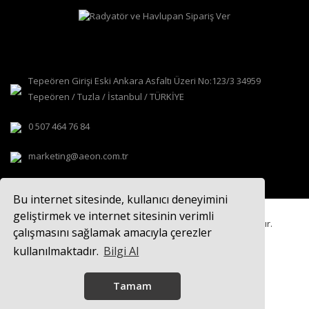
Tepeören Girişi Eski Ankara Asfaltı Üzeri No:123/3 34959
Tepeören / Tuzla / İstanbul / TÜRKİYE
0 507 464 76 84
marketing@aeon.com.tr
Bu internet sitesinde, kullanıcı deneyimini
geliştirmek ve internet sitesinin verimli
© 2021
AEON TASARIM RADYATÖR
Tüm hakları saklıdır.
çalışmasını sağlamak amacıyla çerezler
kullanılmaktadır.
Bilgi Al
Tamam