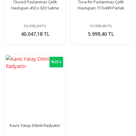
Clused Paslanmaz Çelik
Tora-Ro Paslanmaz Çelik
Havlupan 450 x 920 Satine
Havlupan 717x499 Parlak
53.396,24 TL
11.998,80 TL
40.047,18 TL
5.999,40 TL
%20⇣
Kavis Yatay Dilimli Radyatör