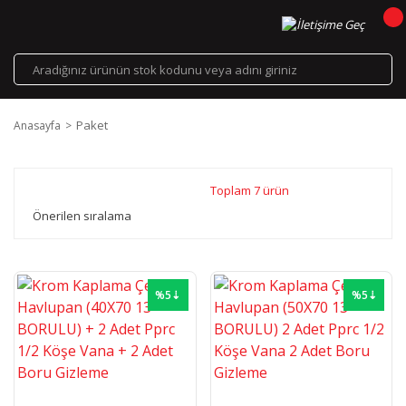
Paket
Anasayfa
Toplam 7 ürün
%5⇣
%5⇣