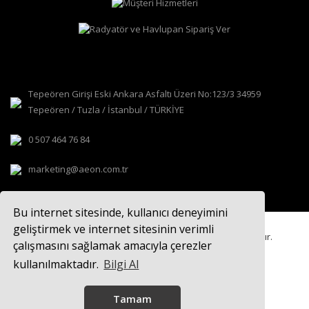
Tepeören Girişi Eski Ankara Asfaltı Üzeri No:123/3 34959
Tepeören / Tuzla / İstanbul / TÜRKİYE
0 507 464 76 84
marketing@aeon.com.tr
Bu internet sitesinde, kullanıcı deneyimini
geliştirmek ve internet sitesinin verimli
© 2021
AEON TASARIM RADYATÖR
Tüm hakları saklıdır.
çalışmasını sağlamak amacıyla çerezler
kullanılmaktadır.
Bilgi Al
Tamam