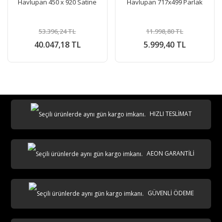
Havlupan 450 x 920 Satine
Havlupan 717x499 Parlak
53.396,24 TL
11.998,80 TL
40.047,18 TL
5.999,40 TL
HIZLI TESLİMAT
AEON GARANTİLİ
GÜVENLİ ÖDEME