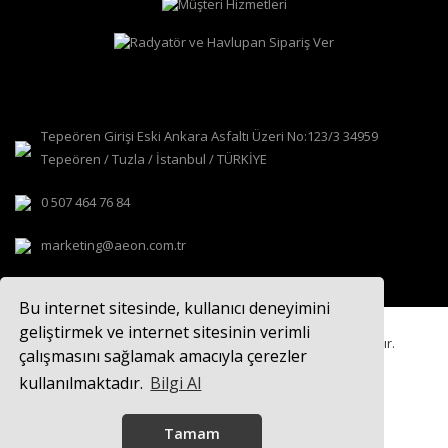
Tepeören Girişi Eski Ankara Asfaltı Üzeri No:123/3 34959
Tepeören / Tuzla / İstanbul / TÜRKİYE
0 507 464 76 84
marketing@aeon.com.tr
Bu internet sitesinde, kullanıcı deneyimini
geliştirmek ve internet sitesinin verimli
© 2021
AEON TASARIM RADYATÖR
Tüm hakları saklıdır.
çalışmasını sağlamak amacıyla çerezler
kullanılmaktadır.
Bilgi Al
Tamam