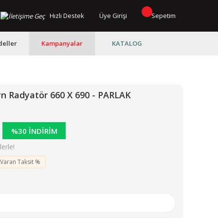
Hızlı Destek
Üye Girişi
Sepetim
eller
Kampanyalar
KATALOG
yn Radyatör 660 X 690 - PARLAK
%30 İNDİRİM
erle!
 Varan Taksit %