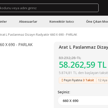
ünler
Aksesuarlar
Konvektör Isıtıcı
Öne Çıkan Mod
Arat L Paslanmaz Dizayn Radyatör 660 X 690 - PARLAK
Arat L Paslanmaz Diza
83.232,28 TL
58.262,59 TL
5.874,81 TL den başlayan taksitl
Peşin Fiyatına
3 Taksit
12 Aya
Seçiniz: