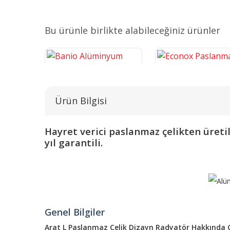
Bu ürünle birlikte alabileceğiniz ürünler
Ürün Bilgisi
Hayret verici paslanmaz çelikten üretil
yıl garantili.
Banio Alüminyum Havlupan
Econox Paslanmaz Diz
Havlupan
5.625,94 TL
18.160,97 TL
SEPETE EKLE
SEPETE EKLE
Genel Bilgiler
Arat L Paslanmaz Çelik Dizayn Radyatör Hakkında Ge