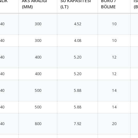
NLİK
AKS ARALIĞI
SU KAPASİTESİ
BORU /
I
(MM)
(LT)
BÖLME
(
40
300
4.52
10
40
300
4.08
10
40
400
5.20
12
40
400
5.20
12
40
500
5.88
14
40
500
5.88
14
40
800
7.92
20