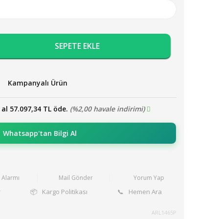
SEPETE EKLE
Kampanyalı Ürün
 al 57.097,34 TL öde.
(%2,00 havale indirimi)
Whatsapp'tan Bilgi Al
t Alarmı
Mail Gönder
Yorum Yap
r
📦
Kargo Politikası
📞
Hemen Ara
ARL1465P