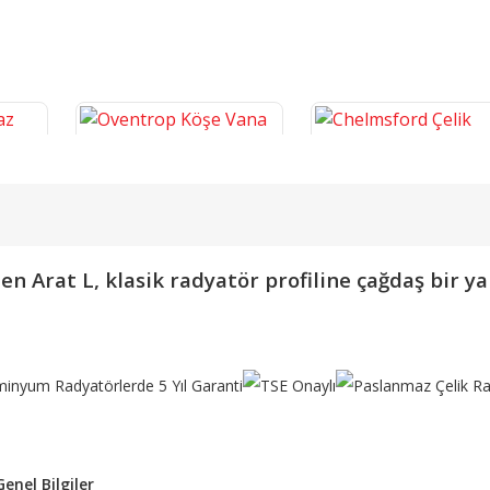
en Arat L, klasik radyatör profiline çağdaş bir ya
ayn
Oventrop Köşe Vana
Chelmsford Çelik Dizayn
Termostatik PPRC 1/2'' Vana
Havlupan
2.238,84 TL
7.661,16 TL
SEPETE EKLE
SEPETE EKLE
nel Bilgiler