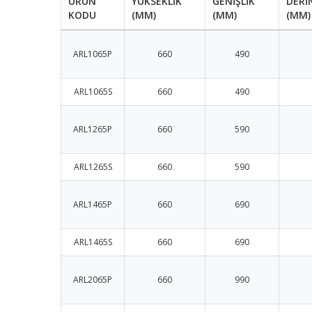
ÜRÜN
YÜKSEKLİK
GENİŞLİK
DERİ
KODU
(MM)
(MM)
(MM)
ARL1065P
660
490
ARL1065S
660
490
ARL1265P
660
590
ARL1265S
660
590
ARL1465P
660
690
ARL1465S
660
690
ARL2065P
660
990