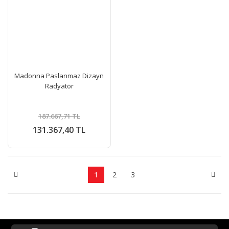
Madonna Paslanmaz Dizayn
Radyatör
187.667,71 TL
131.367,40 TL
1
2
3