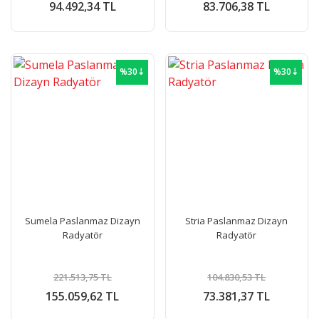
94.492,34 TL
83.706,38 TL
%30⇣
%30⇣
Sumela Paslanmaz Dizayn
Stria Paslanmaz Dizayn
Radyatör
Radyatör
221.513,75 TL
104.830,53 TL
155.059,62 TL
73.381,37 TL