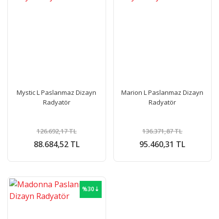
Mystic L Paslanmaz Dizayn
Marion L Paslanmaz Dizayn
Radyatör
Radyatör
126.692,17 TL
136.371,87 TL
88.684,52 TL
95.460,31 TL
%30⇣