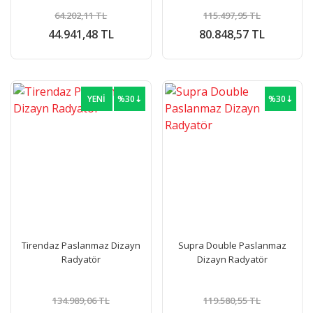
64.202,11 TL
115.497,95 TL
44.941,48 TL
80.848,57 TL
YENİ
%30⇣
%30⇣
Tirendaz Paslanmaz Dizayn
Supra Double Paslanmaz
Radyatör
Dizayn Radyatör
134.989,06 TL
119.580,55 TL