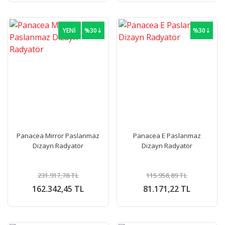
YENİ
%30⇣
%30⇣
Panacea Mirror Paslanmaz
Panacea E Paslanmaz
Dizayn Radyatör
Dizayn Radyatör
231.917,78 TL
115.958,89 TL
162.342,45 TL
81.171,22 TL