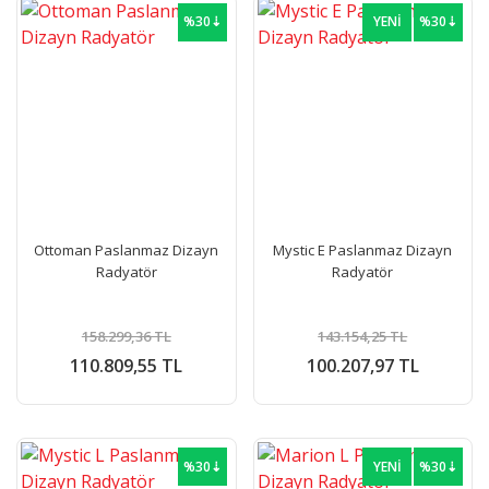
%30⇣
YENİ
%30⇣
Ottoman Paslanmaz Dizayn
Mystic E Paslanmaz Dizayn
Radyatör
Radyatör
158.299,36 TL
143.154,25 TL
110.809,55 TL
100.207,97 TL
%30⇣
YENİ
%30⇣