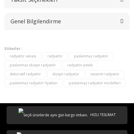
Bu ürüne ilk yorumu siz yapın!
Genel Bilgilendirme
Yorum Yaz
Etiketler :
radyatör vanası
radyatör
paslanmaz radyatör
paslanmaz dizayn radyatör
radyatör petek
dekoratif radyatör
dizayn radyatör
tasarım radyatör
paslanmaz radyatör fiyatları
paslanmaz radyatör modelleri
destek@aeontasarimradyator.com
0 216 304 04 50
HIZLI TESLİMAT