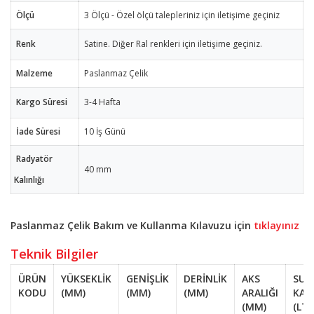
Ölçü
3 Ölçü - Özel ölçü talepleriniz için iletişime geçiniz
Renk
Satine. Diğer Ral renkleri için iletişime geçiniz.
Malzeme
Paslanmaz Çelik
Kargo Süresi
3-4 Hafta
İade Süresi
10 İş Günü
Radyatör
40 mm
Kalınlığı
Paslanmaz Çelik Bakım ve Kullanma Kılavuzu için
tıklayınız
Teknik Bilgiler
ÜRÜN
YÜKSEKLİK
GENİŞLİK
DERİNLİK
AKS
SU
KODU
(MM)
(MM)
(MM)
ARALIĞI
KAP
(MM)
(LT)