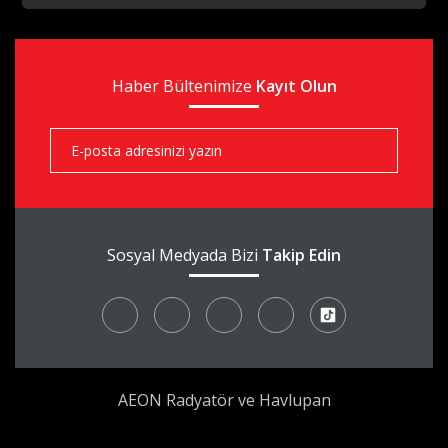
aks
Haber Bültenimize
aks
Kayıt Olun
aks
Sosyal Medyada Bizi
Takip Edin
AEON Radyatör ve Havlupan