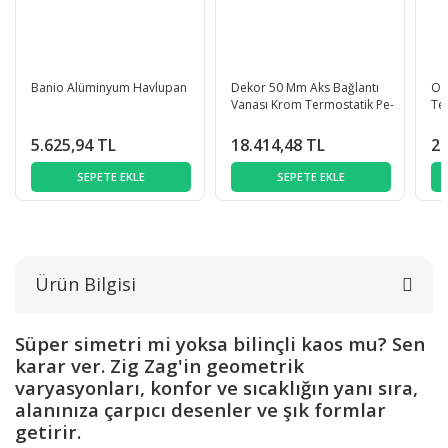
Banio Alüminyum Havlupan
Dekor 50 Mm Aks Bağlantı
Ov
Vanası Krom Termostatik Pe-
Te
x 16X2 Plastik Volan - Set
5.625,94 TL
18.414,48 TL
2.
SEPETE EKLE
SEPETE EKLE
Ürün Bilgisi
Süper simetri mi yoksa bilinçli kaos mu? Sen
karar ver. Zig Zag'in geometrik
varyasyonları, konfor ve sıcaklığın yanı sıra,
alanınıza çarpıcı desenler ve şık formlar
getirir.