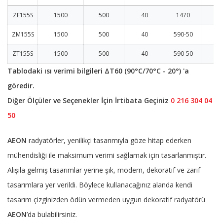
ZE155S
1500
500
40
1470
ZM155S
1500
500
40
590-50
ZT155S
1500
500
40
590-50
Tablodaki ısı verimi bilgileri ΔT60 (90°C/70°C - 20°) 'a
göredir.
Diğer Ölçüler ve Seçenekler İçin İrtibata Geçiniz
0 216 304 04
50
AEON
radyatörler, yenilikçi tasarımıyla göze hitap ederken
mühendisliği ile maksimum verimi sağlamak için tasarlanmıştır.
Alışıla gelmiş tasarımlar yerine şık, modern, dekoratif ve zarif
tasarımlara yer verildi. Böylece kullanacağınız alanda kendi
tasarım çizginizden ödün vermeden uygun dekoratif radyatörü
AEON
’da bulabilirsiniz.