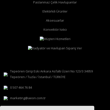
düz radyatör vanası
Paslanmaz Çelik Havlupanlar
köşe radyatör vanası
Elektirkili Ürünler
Aksesuarlar
Konvektör Isıtıcı
Tepeören Girişi Eski Ankara Asfaltı Üzeri No:123/3 34959
Tepeören / Tuzla / İstanbul / TÜRKİYE
0 507 464 76 84
marketing@aeon.com.tr