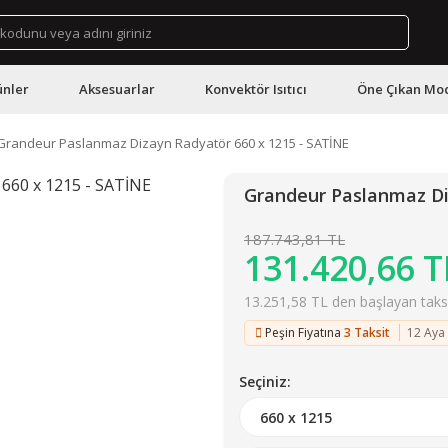
ünler
Aksesuarlar
Konvektör Isıtıcı
Öne Çıkan Mod
Grandeur Paslanmaz Dizayn Radyatör 660 x 1215 - SATİNE
Grandeur Paslanmaz Di
187.743,81 TL
131.420,66 T
13.251,58 TL den başlayan taksit
Peşin Fiyatına
3 Taksit
12 Aya
Seçiniz: