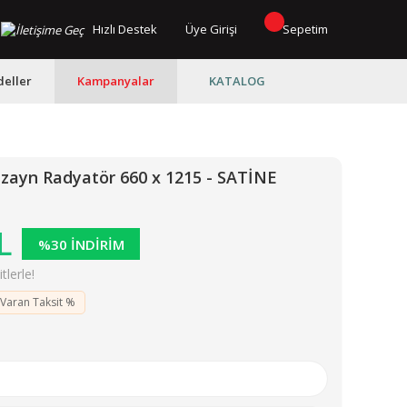
Hızlı Destek
Üye Girişi
Sepetim
eller
Kampanyalar
KATALOG
zayn Radyatör 660 x 1215 - SATİNE
L
%30 İNDİRİM
lerle!
 Varan Taksit %