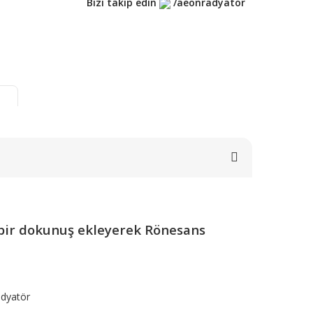
Bizi takip edin
/aeonradyator
k bir dokunuş ekleyerek Rönesans