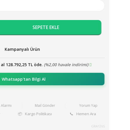
SEPETE EKLE
Kampanyalı Ürün
 al 128.792,25 TL öde.
(%2,00 havale indirimi)
Whatsapp'tan Bilgi Al
t Alarmı
Mail Gönder
Yorum Yap
r
📦
Kargo Politikası
📞
Hemen Ara
GRA126S