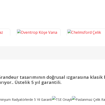
ayn
Oventrop Köşe Vana
Chelmsford Çelik Dizayn
 Grandeur tasarımının doğrusal ızgarasına klasi
Termostatik PPRC 1/2'' Vana
Havlupan
yor.. Üstelik 5 yıl garantili.
2.241,32 TL
7.658,36 TL
SEPETE EKLE
SEPETE EKLE