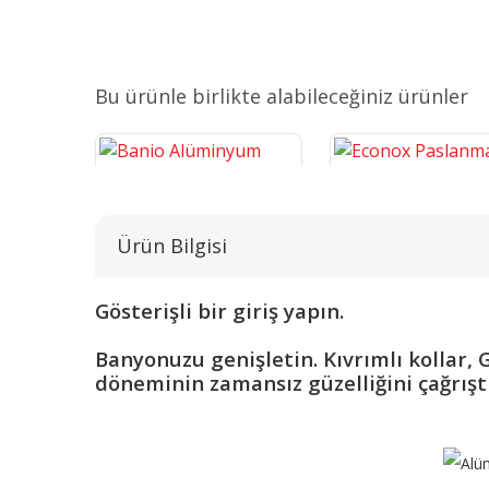
Bu ürünle birlikte alabileceğiniz ürünler
Ürün Bilgisi
Gösterişli bir giriş yapın.
Banio Alüminyum Havlupan
Econox Paslanmaz Diz
Banyonuzu genişletin. Kıvrımlı kollar,
Havlupan
döneminin zamansız güzelliğini çağrıştırı
5.625,94 TL
18.181,09 TL
SEPETE EKLE
SEPETE EKLE